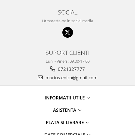
Filtru extern acvariu
SOCIAL
Filtru intern acvariu
Urmareste-ne in social media
Pompe aer acvariu
Pompa apa acvariu
Lampa pentru acvariu
Neoane si LED-uri pentru acvarii
SUPORT CLIENTI
Incalzitoare
Substrat acvariu
Luni - Vineri : 09.00-17.00
Sisteme CO2
0721327777
Sterilizator acvariu
marius.enica@gmail.com
Racitoare
Fertilizatori acvarii
INFORMATII UTILE
Tratamente pesti acvariu
Teste apa
ASISTENTA
Furtune si conectori acvarii
PLATA SI LIVRARE
Curatare acvarii
Conditioneri apa acvariu
DATE COMERCIALE