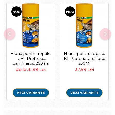
Pompa apa acvariu
Lampa pentru acvariu
NOU
NOU
Neoane si LED-uri pentru acvarii
Incalzitoare
Substrat acvariu
Sisteme CO2
Sterilizator acvariu
Racitoare
Hrana pentru reptile,
Hrana pentru reptile,
Fertilizatori acvarii
JBL Proterra
JBL Proterra Crustarus,
Tratamente pesti acvariu
Gammarus, 250 ml
250Ml
Teste apa
de la 31,99 Lei
37,99 Lei
Furtune si conectori acvarii
Curatare acvarii
Conditioneri apa acvariu
Medii filtrante
VEZI VARIANTE
VEZI VARIANTE
Decoruri si plante artificiale
Accesorii acvarii
Piese de schimb