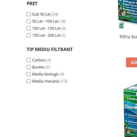
PRET
Filtru extern acvariu
Filtru intern acvariu
Sub 50 Lei
(24)
50 Lei - 100 Lei
(18)
Pompe aer acvariu
100 Lei - 150 Lei
(3)
Pompa apa acvariu
150 Lei - 200 Lei
(2)
Filtru b
Lampa pentru acvariu
Neoane si LED-uri pentru acvarii
TIP MEDIU FILTRANT
Incalzitoare
Carbon
(3)
Substrat acvariu
AD
Burete
(6)
Sisteme CO2
Mediu biologic
(9)
Sterilizator acvariu
Mediu mecanic
(13)
Racitoare
Fertilizatori acvarii
Tratamente pesti acvariu
Teste apa
Furtune si conectori acvarii
Curatare acvarii
Conditioneri apa acvariu