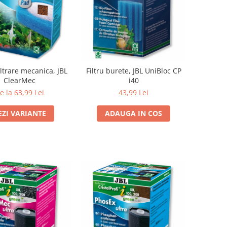
ltrare mecanica, JBL
Filtru burete, JBL UniBloc CP
ClearMec
i40
e la 63,99 Lei
43,99 Lei
EZI VARIANTE
ADAUGA IN COS