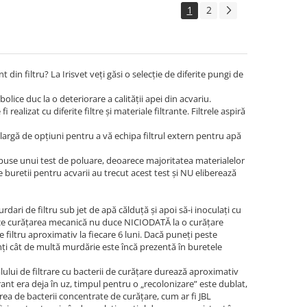
1
2
 din filtru? La Irisvet veți găsi o selecție de diferite pungi de
lice duc la o deteriorare a calității apei din acvariu.
ealizat cu diferite filtre și materiale filtrante. Filtrele aspiră
ă largă de opțiuni pentru a vă echipa filtrul extern pentru apă
upuse unui test de poluare, deoarece majoritatea materialelor
e buretii pentru acvarii au trecut acest test și NU eliberează
rdari de filtru sub jet de apă călduță și apoi să-i inoculați cu
eoarece curățarea mecanică nu duce NICIODATĂ la o curățare
 filtru aproximativ la fiecare 6 luni. Dacă puneți peste
mți cât de multă murdărie este încă prezentă în buretele
alului de filtrare cu bacterii de curățare durează aproximativ
ant era deja în uz, timpul pentru o „recolonizare” este dublat,
ea de bacterii concentrate de curățare, cum ar fi JBL