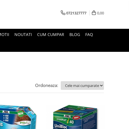
0721327777
0,00
OTII
NOUTATI
CUM CUMPAR
BLOG
FAQ
Ordoneaza: