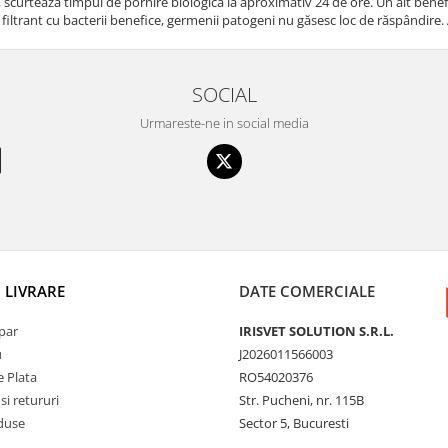
t, scurtează timpul de pornire biologică la aproximativ 24 de ore. Un alt bene
 filtrant cu bacterii benefice, germenii patogeni nu găsesc loc de răspândire. 
SOCIAL
Urmareste-ne in social media
I LIVRARE
DATE COMERCIALE
par
IRISVET SOLUTION S.R.L.
u
J2026011566003
 Plata
RO54020376
si retururi
Str. Pucheni, nr. 115B
duse
Sector 5, Bucuresti