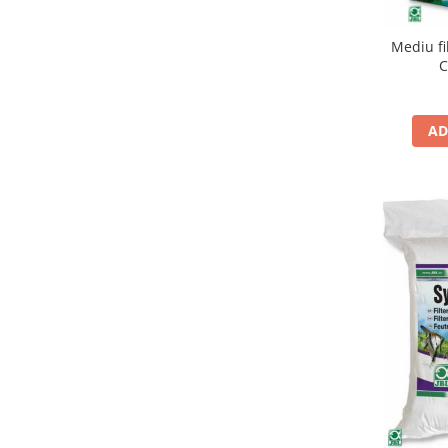
Medii filtrante
Decoruri si plante artificiale
Mediu fi
C
Accesorii acvarii
Piese de schimb
Pasari
AD
Batoane
Colivii pentru pasari
Hrana pasari
Rozatoare
Igiena rozatoare
Hrana Rozatoare
Reptile
Hrana reptile
Igiena reptile
Decoruri terarii
Incalzitoare si pompe terarii
Solutii iluminat terarii