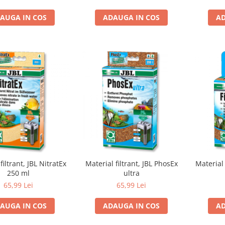
AUGA IN COS
ADAUGA IN COS
AD
filtrant, JBL NitratEx
Material filtrant, JBL PhosEx
Material 
250 ml
ultra
65,99 Lei
65,99 Lei
AUGA IN COS
ADAUGA IN COS
AD