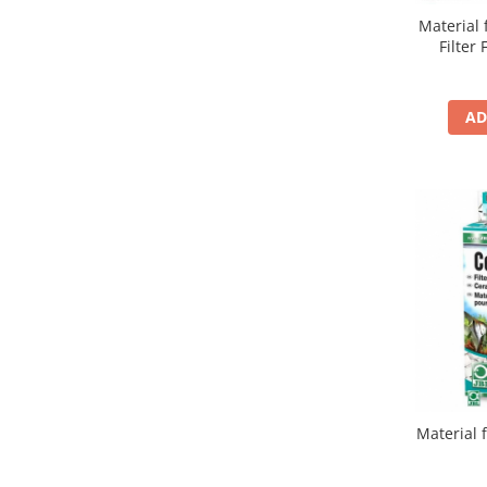
Material 
Lampi terarii
Filter
Suplimente vitamino minerale
reptile
Accesorii diverse terarii
AD
Iazuri
Igiena Iazuri
Conditioner apa iaz
Hrana pesti iazuri
Teste apa iaz
Filtre iaz
Pompe iaz
Incalzitor Iaz
Accesorii iaz
Cai
Toaletare cai
Material f
Casti echitatie
Accesorii cai