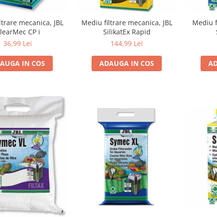
ltrare mecanica, JBL
Mediu filtrare mecanica, JBL
Mediu f
learMec CP i
SilikatEx Rapid
36,99 Lei
144,99 Lei
AUGA IN COS
ADAUGA IN COS
AD