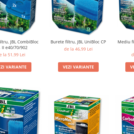
iltru, JBL CombiBloc
Burete filtru, JBL UniBloc CP
Mediu fi
, II e40/70/902
de la 46,99 Lei
e la 51,99 Lei
d
EZI VARIANTE
VEZI VARIANTE
V