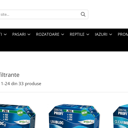
I
PASARI
ROZATOARE
REPTILE
IAZURI
PROM
iltrante
1-
24
din
33
produse