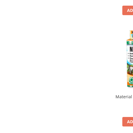
AD
Material 
AD