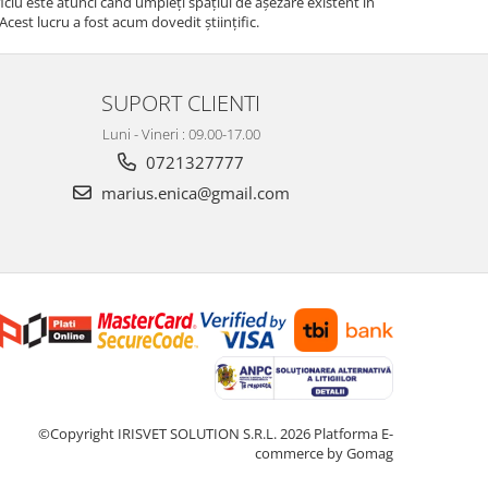
ficiu este atunci când umpleți spațiul de așezare existent în
Acest lucru a fost acum dovedit științific.
SUPORT CLIENTI
Luni - Vineri : 09.00-17.00
0721327777
marius.enica@gmail.com
©Copyright IRISVET SOLUTION S.R.L. 2026
Platforma E-
commerce by Gomag