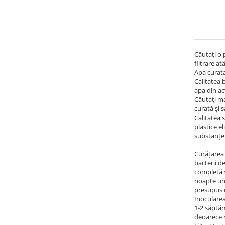
Căutați o p
filtrare at
Apa curata
Calitatea b
apa din ac
Căutați ma
curată și 
Calitatea 
plastice e
substanțe 
Curățarea 
bacterii d
completă ș
noapte un 
presupus c
Inocularea
1-2 săptăm
deoarece r