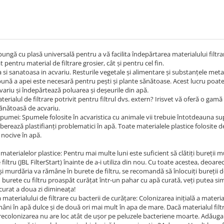
ungă cu plasă universală pentru a vă facilita îndepărtarea materialului filtrant
ât pentru material de filtrare grosier, cât și pentru cel fin.
 si sanatoasa in acvariu. Resturile vegetale și alimentare și substanțele metabo
ună a apei este necesară pentru pești și plante sănătoase. Acest lucru poate fi r
variu și îndepărtează poluarea și deșeurile din apă.
terialul de filtrare potrivit pentru filtrul dvs. extern? Irisvet vă oferă o gam
sănătoasă de acvariu.
spumei: Spumele folosite în acvaristica cu animale vii trebuie întotdeauna s
liberează plastifianți problematici în apă. Toate materialele plastice folosite d
nocive în apă.
materialelor plastice: Pentru mai multe luni este suficient să clătiți bureții mu
e filtru (JBL FilterStart) înainte de a-i utiliza din nou. Cu toate acestea, d
i murdăria va rămâne în burete de filtru, se recomandă să înlocuiți bureții de
burete cu filtru proaspăt curățat într-un pahar cu apă curată, veți putea si
urat a doua zi dimineața!
 materialului de filtrare cu bacterii de curățare: Colonizarea inițială a materi
âni în apă dulce și de două ori mai mult în apa de mare. Dacă materialul filtr
ecolonizarea nu are loc atât de ușor pe peluzele bacteriene moarte. Adăugar