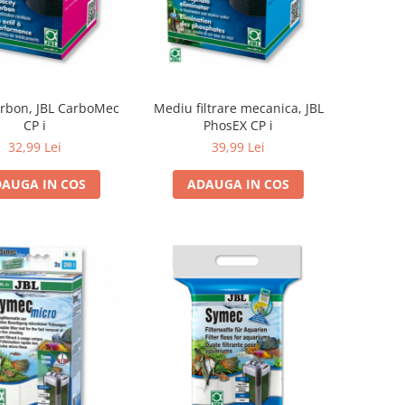
carbon, JBL CarboMec
Mediu filtrare mecanica, JBL
CP i
PhosEX CP i
32,99 Lei
39,99 Lei
AUGA IN COS
ADAUGA IN COS