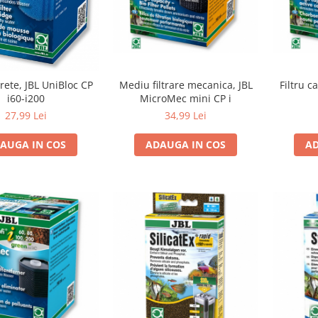
Mediu filtrare mecanica, JBL
Filtru 
urete, JBL UniBloc CP
MicroMec mini CP i
i60-i200
34,99 Lei
27,99 Lei
ADAUGA IN COS
AD
AUGA IN COS