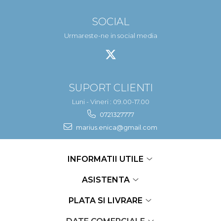
Pompa apa acvariu
SOCIAL
Lampa pentru acvariu
Neoane si LED-uri pentru acvarii
Urmareste-ne in social media
Incalzitoare
Substrat acvariu
Sisteme CO2
Sterilizator acvariu
SUPORT CLIENTI
Racitoare
Luni - Vineri : 09.00-17.00
Fertilizatori acvarii
0721327777
Tratamente pesti acvariu
Teste apa
marius.enica@gmail.com
Furtune si conectori acvarii
Curatare acvarii
INFORMATII UTILE
Conditioneri apa acvariu
Medii filtrante
ASISTENTA
Decoruri si plante artificiale
Accesorii acvarii
PLATA SI LIVRARE
Piese de schimb