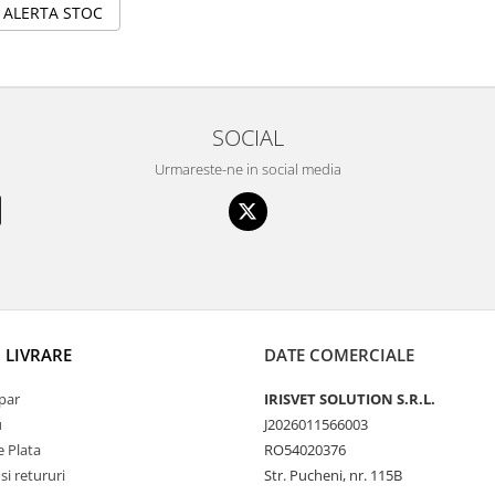
ALERTA STOC
SOCIAL
Urmareste-ne in social media
I LIVRARE
DATE COMERCIALE
par
IRISVET SOLUTION S.R.L.
u
J2026011566003
 Plata
RO54020376
si retururi
Str. Pucheni, nr. 115B