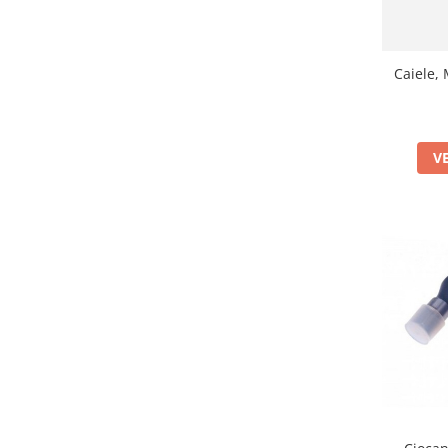
Filtru extern acvariu
Filtru intern acvariu
Pompe aer acvariu
Caiele,
Pompa apa acvariu
Lampa pentru acvariu
Neoane si LED-uri pentru acvarii
V
Incalzitoare
Substrat acvariu
Sisteme CO2
Sterilizator acvariu
Racitoare
Fertilizatori acvarii
Tratamente pesti acvariu
Teste apa
Furtune si conectori acvarii
Curatare acvarii
Conditioneri apa acvariu