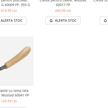
 pentru potcovar,
Cleste pentru caiele, Mustad
Cleste s
 G 60009 FP, 355 G
60017 FP
419,99 Lei
449,99 Lei
ALERTA STOC
ALERTA STOC
copite cu lama lata
, Mustad 60041 FP
129,99 Lei