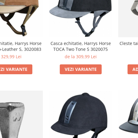
itatie, Harrys Horse
Casca echitatie, Harrys Horse
Cleste t
-Leather S, 3020083
TOCA Two Tone S 3020075
329,99 Lei
de la 309,99 Lei
EZI VARIANTE
VEZI VARIANTE
AD