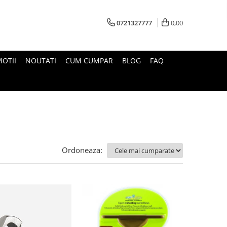
0721327777
0,00
OTII
NOUTATI
CUM CUMPAR
BLOG
FAQ
Ordoneaza: