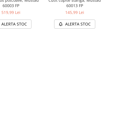
cos potcoave, Mustad
Cutit copite stanga, Mustad
60003 FP
60013 FP
519,99 Lei
145,99 Lei
ALERTA STOC
ALERTA STOC