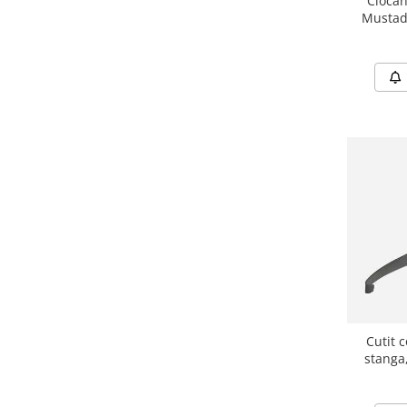
Ciocan
Medii filtrante
Mustad
Decoruri si plante artificiale
Accesorii acvarii
Piese de schimb
Pasari
Batoane
Colivii pentru pasari
Hrana pasari
Rozatoare
Igiena rozatoare
Hrana Rozatoare
Reptile
Hrana reptile
Igiena reptile
Cutit 
Decoruri terarii
stanga
Incalzitoare si pompe terarii
Solutii iluminat terarii