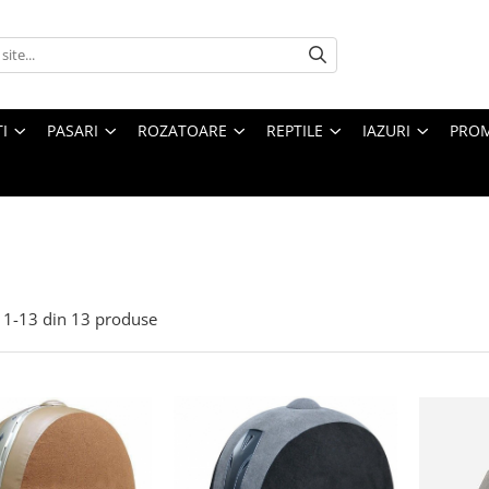
I
PASARI
ROZATOARE
REPTILE
IAZURI
PROM
1-
13
din
13
produse