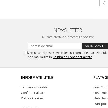
Lampi terarii
Suplimente vitamino minerale
reptile
Accesorii diverse terarii
NEWSLETTER
Iazuri
Igiena Iazuri
Nu rata ofertele si promotiile noastre
Conditioner apa iaz
Hrana pesti iazuri
Vreau sa primesc newsletter cu promotiile magazinului.
Teste apa iaz
Afla mai multe in
Politica de Confidentialitate
Filtre iaz
Pompe iaz
Incalzitor Iaz
INFORMATII UTILE
PLATA S
Accesorii iaz
Cai
Termeni si Conditii
Cum Cum
Confidentialitate
Cosul me
Toaletare cai
Politica Cookies
Metode de
Casti echitatie
Transport 
Accesorii cai