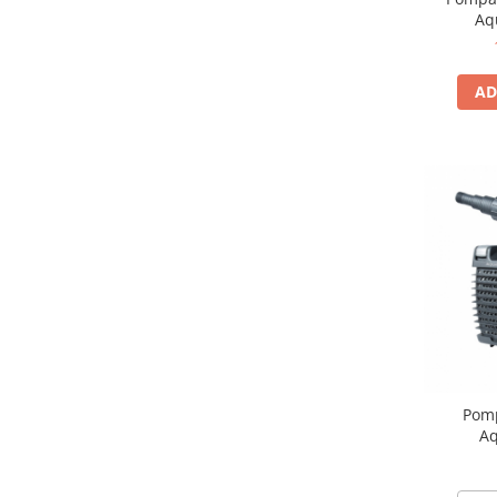
Medii filtrante
Aq
Decoruri si plante artificiale
Accesorii acvarii
AD
Piese de schimb
Pasari
Batoane
Colivii pentru pasari
Hrana pasari
Rozatoare
Igiena rozatoare
Hrana Rozatoare
Reptile
Hrana reptile
Igiena reptile
Pomp
Aq
Decoruri terarii
Incalzitoare si pompe terarii
Solutii iluminat terarii