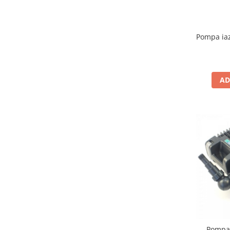
Filtru extern acvariu
Filtru intern acvariu
Pompa iaz
Pompe aer acvariu
Pompa apa acvariu
Lampa pentru acvariu
Neoane si LED-uri pentru acvarii
AD
Incalzitoare
Substrat acvariu
Sisteme CO2
Sterilizator acvariu
Racitoare
Fertilizatori acvarii
Tratamente pesti acvariu
Teste apa
Furtune si conectori acvarii
Curatare acvarii
Conditioneri apa acvariu
Pompa 