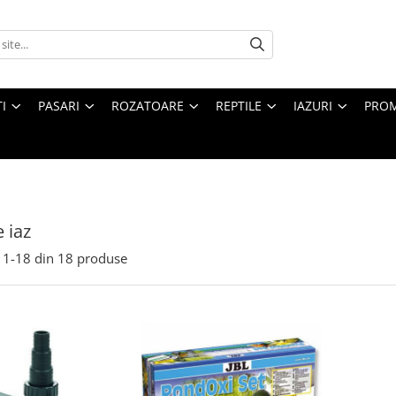
I
PASARI
ROZATOARE
REPTILE
IAZURI
PROM
 iaz
1-
18
din
18
produse