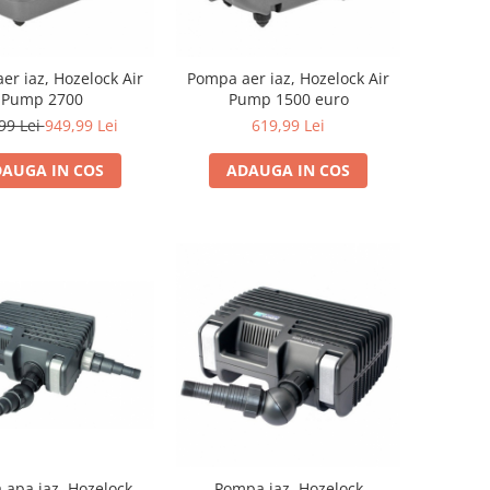
er iaz, Hozelock Air
Pompa aer iaz, Hozelock Air
Pump 2700
Pump 1500 euro
99 Lei
949,99 Lei
619,99 Lei
AUGA IN COS
ADAUGA IN COS
apa iaz, Hozelock
Pompa iaz, Hozelock