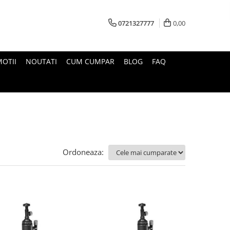
0721327777
0,00
OTII
NOUTATI
CUM CUMPAR
BLOG
FAQ
Ordoneaza: