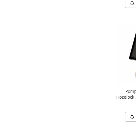
Lampi terarii
Suplimente vitamino minerale
reptile
Accesorii diverse terarii
Iazuri
Igiena Iazuri
Conditioner apa iaz
Hrana pesti iazuri
Teste apa iaz
Filtre iaz
Pompe iaz
Pompa
Incalzitor Iaz
Hozelock 
Accesorii iaz
Cai
Toaletare cai
Casti echitatie
Accesorii cai