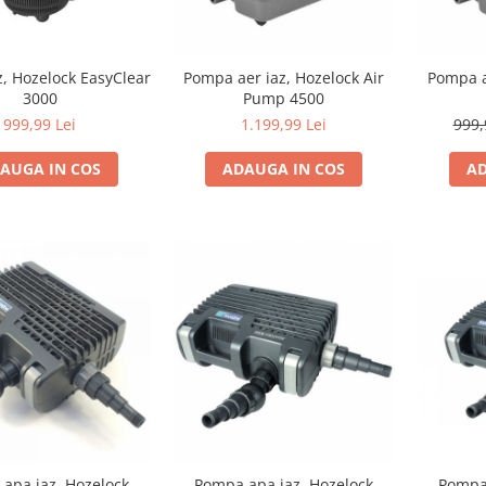
, Hozelock EasyClear
Pompa aer iaz, Hozelock Air
Pompa a
3000
Pump 4500
999,99 Lei
1.199,99 Lei
999,
AUGA IN COS
ADAUGA IN COS
AD
apa iaz, Hozelock
Pompa apa iaz, Hozelock
Pompa 