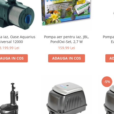
Pompa aer pentru iaz, JBL,
Pompa 
 iaz, Oase Aquarius
PondOxi-Set, 2,7 W
E
iversal 12000
159,99 Lei
3.199,99 Lei
ADAUGA IN COS
AD
AUGA IN COS
-5%