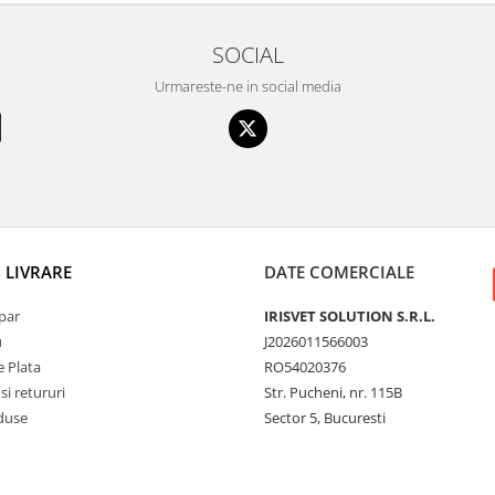
SOCIAL
Urmareste-ne in social media
I LIVRARE
DATE COMERCIALE
par
IRISVET SOLUTION S.R.L.
u
J2026011566003
 Plata
RO54020376
si retururi
Str. Pucheni, nr. 115B
duse
Sector 5, Bucuresti