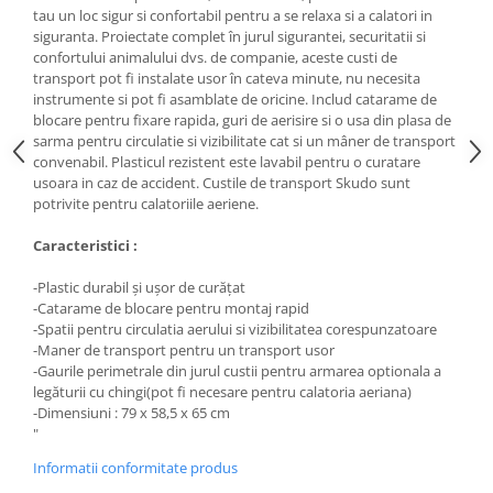
Medii filtrante
tau un loc sigur si confortabil pentru a se relaxa si a calatori in
siguranta.
Proiectate complet în jurul sigurantei, securitatii si
Decoruri si plante artificiale
confortului animalului dvs. de companie, aceste custi de
Accesorii acvarii
transport pot fi instalate usor în cateva minute, nu necesita
instrumente si pot fi asamblate de oricine. Includ catarame de
Piese de schimb
blocare pentru fixare rapida, guri de aerisire si o usa din plasa de
Pasari
sarma pentru circulatie si vizibilitate cat si un mâner de transport
convenabil. Plasticul rezistent este lavabil pentru o curatare
Batoane
usoara in caz de accident. Custile de transport Skudo sunt
Colivii pentru pasari
potrivite pentru calatoriile aeriene.
Hrana pasari
Caracteristici :
Rozatoare
Igiena rozatoare
-Plastic durabil și ușor de curățat
-Catarame de blocare pentru montaj rapid
Hrana Rozatoare
-Spatii pentru circulatia aerului si vizibilitatea corespunzatoare
Reptile
-Maner de transport pentru un transport usor
-Gaurile perimetrale din jurul custii pentru armarea optionala a
Hrana reptile
legăturii cu chingi(pot fi necesare pentru calatoria aeriana)
Igiena reptile
-Dimensiuni : 79 x 58,5 x 65 cm
Decoruri terarii
"
Incalzitoare si pompe terarii
Informatii conformitate produs
Solutii iluminat terarii