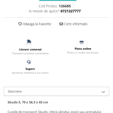
Filtru extern acvariu
Cod Produs:
126685
Ai nevoie de ajutor?
0721327777
Filtru intern acvariu
Pompe aer acvariu
Adauga la Favorite
Cere informatii
Pompa apa acvariu
Lampa pentru acvariu
Neoane si LED-uri pentru acvarii
Incalzitoare
Plata online
Livrare comenzi
Substrat acvariu
Plata cu cardul securizata
Transport produse comandate
Sisteme CO2
Sterilizator acvariu
Suport
Racitoare
Asistenta telefonica sau email
Fertilizatori acvarii
Tratamente pesti acvariu
Teste apa
Descriere
Furtune si conectori acvarii
Skudo 5, 79 x 58,5 x 65 cm
Curatare acvarii
Conditioneri apa acvariu
Custile de transport Skudo,
oferă câinelui, pisicii sau animalului