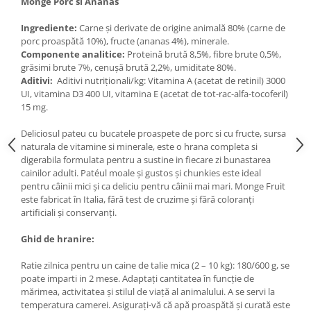
Monge Porc si Ananas
Medii filtrante
Ingrediente:
Carne și derivate de origine animală 80% (carne de
Decoruri si plante artificiale
porc proaspătă 10%), fructe (ananas 4%), minerale.
Accesorii acvarii
Componente analitice:
Proteină brută 8,5%, fibre brute 0,5%,
Piese de schimb
grăsimi brute 7%, cenușă brută 2,2%, umiditate 80%.
Aditivi:
Aditivi nutriționali/kg: Vitamina A (acetat de retinil) 3000
Pasari
UI, vitamina D3 400 UI, vitamina E (acetat de tot-rac-alfa-tocoferil)
Batoane
15 mg.
Colivii pentru pasari
Deliciosul pateu cu bucatele proaspete de porc si cu fructe, sursa
Hrana pasari
naturala de vitamine si minerale, este o hrana completa si
Rozatoare
digerabila formulata pentru a sustine in fiecare zi bunastarea
cainilor adulti. Patéul moale și gustos și chunkies este ideal
Igiena rozatoare
pentru câinii mici și ca deliciu pentru câinii mai mari. Monge Fruit
Hrana Rozatoare
este fabricat în Italia, fără test de cruzime și fără coloranți
artificiali și conservanți.
Reptile
Hrana reptile
Ghid de hranire:
Igiena reptile
Ratie zilnica pentru un caine de talie mica (2 – 10 kg): 180/600 g, se
Decoruri terarii
poate imparti in 2 mese. Adaptați cantitatea în funcție de
Incalzitoare si pompe terarii
mărimea, activitatea și stilul de viață al animalului. A se servi la
temperatura camerei. Asigurați-vă că apă proaspătă și curată este
Solutii iluminat terarii