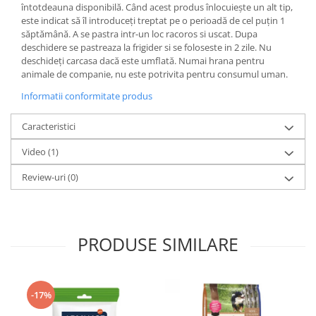
întotdeauna disponibilă. Când acest produs înlocuiește un alt tip,
Lampi terarii
este indicat să îl introduceți treptat pe o perioadă de cel puțin 1
săptămână. A se pastra intr-un loc racoros si uscat. Dupa
Suplimente vitamino minerale
deschidere se pastreaza la frigider si se foloseste in 2 zile. Nu
reptile
deschideți carcasa dacă este umflată. Numai hrana pentru
Accesorii diverse terarii
animale de companie, nu este potrivita pentru consumul uman.
Iazuri
Informatii conformitate produs
Igiena Iazuri
Conditioner apa iaz
Caracteristici
Hrana pesti iazuri
Video
(1)
Teste apa iaz
Review-uri
(0)
Filtre iaz
Pompe iaz
Incalzitor Iaz
Accesorii iaz
PRODUSE SIMILARE
Cai
Toaletare cai
Casti echitatie
-17%
Accesorii cai