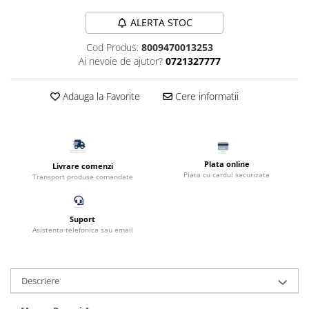
Filtru extern acvariu
ALERTA STOC
Filtru intern acvariu
Cod Produs:
8009470013253
Pompe aer acvariu
Ai nevoie de ajutor?
0721327777
Pompa apa acvariu
Lampa pentru acvariu
Adauga la Favorite
Cere informatii
Neoane si LED-uri pentru acvarii
Incalzitoare
Substrat acvariu
Sisteme CO2
Plata online
Livrare comenzi
Sterilizator acvariu
Plata cu cardul securizata
Transport produse comandate
Racitoare
Fertilizatori acvarii
Suport
Tratamente pesti acvariu
Asistenta telefonica sau email
Teste apa
Furtune si conectori acvarii
Descriere
Curatare acvarii
Conditioneri apa acvariu