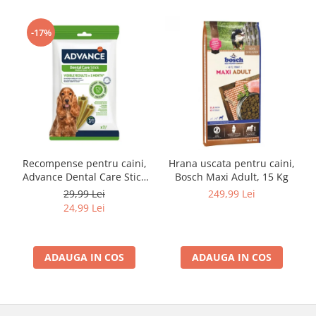
-17%
Recompense pentru caini,
Hrana uscata pentru caini,
Advance Dental Care Stick
Bosch Maxi Adult, 15 Kg
Medium/Maxi, 180g
29,99 Lei
249,99 Lei
24,99 Lei
ADAUGA IN COS
ADAUGA IN COS