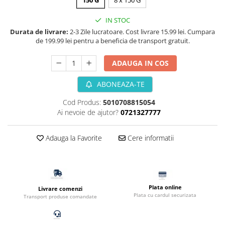
Filtru extern acvariu
IN STOC
Filtru intern acvariu
Durata de livrare:
2-3 Zile lucratoare. Cost livrare 15.99 lei. Cumpara
Pompe aer acvariu
de 199.99 lei pentru a beneficia de transport gratuit.
Pompa apa acvariu
Lampa pentru acvariu
ADAUGA IN COS
Neoane si LED-uri pentru acvarii
ABONEAZA-TE
Incalzitoare
Substrat acvariu
Cod Produs:
5010708815054
Ai nevoie de ajutor?
0721327777
Sisteme CO2
Sterilizator acvariu
Adauga la Favorite
Cere informatii
Racitoare
Fertilizatori acvarii
Tratamente pesti acvariu
Teste apa
Plata online
Livrare comenzi
Furtune si conectori acvarii
Plata cu cardul securizata
Transport produse comandate
Curatare acvarii
Conditioneri apa acvariu