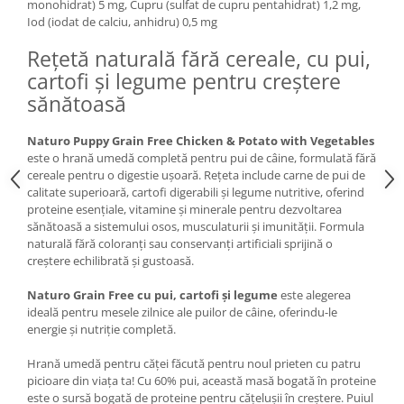
monohidrat) 5 mg, Cupru (sulfat de cupru pentahidrat) 1,2 mg,
Lampi terarii
Iod (iodat de calciu, anhidru) 0,5 mg
Suplimente vitamino minerale
Rețetă naturală fără cereale, cu pui,
reptile
cartofi și legume pentru creștere
Accesorii diverse terarii
sănătoasă
Iazuri
Igiena Iazuri
Naturo Puppy Grain Free Chicken & Potato with Vegetables
este o hrană umedă completă pentru pui de câine, formulată fără
Conditioner apa iaz
cereale pentru o digestie ușoară. Rețeta include carne de pui de
Hrana pesti iazuri
calitate superioară, cartofi digerabili și legume nutritive, oferind
Teste apa iaz
proteine esențiale, vitamine și minerale pentru dezvoltarea
sănătoasă a sistemului osos, musculaturii și imunității. Formula
Filtre iaz
naturală fără coloranți sau conservanți artificiali sprijină o
Pompe iaz
creștere echilibrată și gustoasă.
Incalzitor Iaz
Naturo Grain Free cu pui, cartofi și legume
este alegerea
Accesorii iaz
ideală pentru mesele zilnice ale puilor de câine, oferindu-le
Cai
energie și nutriție completă.
Toaletare cai
Hrană umedă pentru căței făcută pentru noul prieten cu patru
Casti echitatie
picioare din viața ta! Cu 60% pui, această masă bogată în proteine
​​este o sursă bogată de proteine ​​pentru cățelușii în creștere. Puiul
Accesorii cai