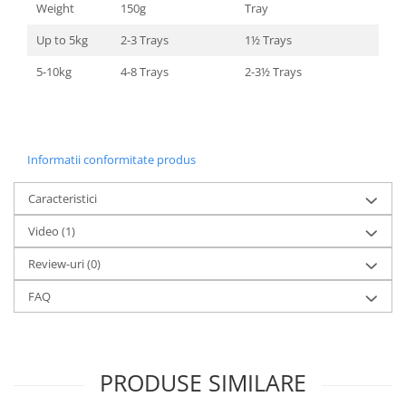
Weight
150g
Tray
Up to 5kg
2-3 Trays
1½ Trays
5-10kg
4-8 Trays
2-3½ Trays
Informatii conformitate produs
Caracteristici
Video
(1)
Review-uri
(0)
FAQ
PRODUSE SIMILARE