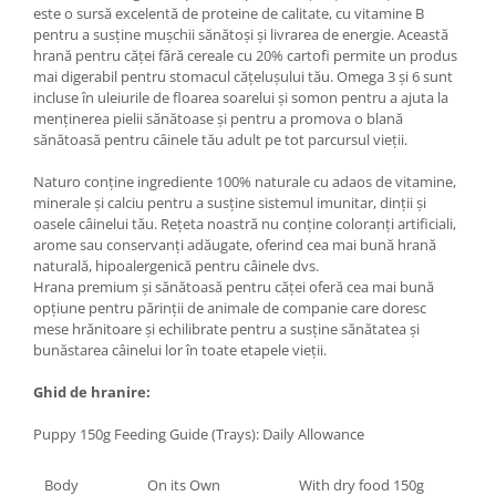
este o sursă excelentă de proteine ​​de calitate, cu vitamine B
pentru a susține mușchii sănătoși și livrarea de energie. Această
hrană pentru căței fără cereale cu 20% cartofi permite un produs
mai digerabil pentru stomacul cățelușului tău.
Omega 3 și 6 sunt
incluse în uleiurile de floarea soarelui și somon pentru a ajuta la
menținerea pielii sănătoase și pentru a promova o blană
sănătoasă pentru câinele tău adult pe tot parcursul vieții.
Naturo conține ingrediente 100% naturale cu adaos de vitamine,
minerale și calciu pentru a susține sistemul imunitar, dinții și
oasele câinelui tău. Rețeta noastră nu conține coloranți artificiali,
arome sau conservanți adăugate, oferind cea mai bună hrană
naturală, hipoalergenică pentru câinele dvs.
Hrana premium și sănătoasă pentru căței oferă cea mai bună
opțiune pentru părinții de animale de companie care doresc
mese hrănitoare și echilibrate pentru a susține sănătatea și
bunăstarea câinelui lor în toate etapele vieții.
Ghid de hranire:
Puppy 150g Feeding Guide (Trays): Daily Allowance
Body
On its Own
With dry food 150g