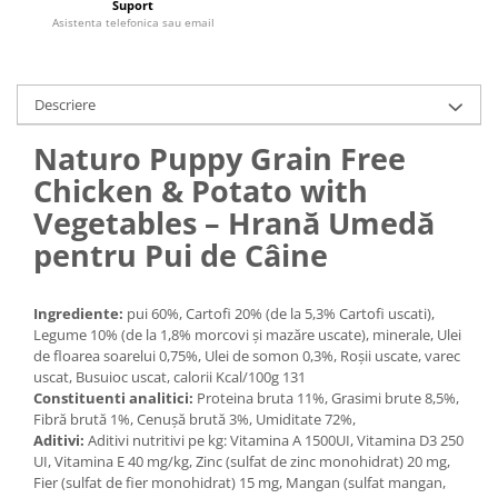
Suport
Medii filtrante
Asistenta telefonica sau email
Decoruri si plante artificiale
Accesorii acvarii
Piese de schimb
Descriere
Pasari
Naturo Puppy Grain Free
Batoane
Chicken & Potato with
Colivii pentru pasari
Vegetables – Hrană Umedă
Hrana pasari
pentru Pui de Câine
Rozatoare
Igiena rozatoare
Ingrediente:
pui 60%, Cartofi 20% (de la 5,3% Cartofi uscati),
Hrana Rozatoare
Legume 10% (de la 1,8% morcovi și mazăre uscate), minerale, Ulei
Reptile
de floarea soarelui 0,75%, Ulei de somon 0,3%, Roșii uscate, varec
uscat, Busuioc uscat, calorii Kcal/100g 131
Hrana reptile
Constituenti analitici:
Proteina bruta 11%, Grasimi brute 8,5%,
Igiena reptile
Fibră brută 1%, Cenușă brută 3%, Umiditate 72%,
Decoruri terarii
Aditivi:
Aditivi nutritivi pe kg: Vitamina A 1500UI, Vitamina D3 250
UI, Vitamina E 40 mg/kg, Zinc (sulfat de zinc monohidrat) 20 mg,
Incalzitoare si pompe terarii
Fier (sulfat de fier monohidrat) 15 mg, Mangan (sulfat mangan,
Solutii iluminat terarii