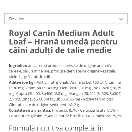
Medii filtrante
Decoruri si plante artificiale
Descriere
Accesorii acvarii
Piese de schimb
Royal Canin Medium Adult
Pasari
Loaf – Hrană umedă pentru
Batoane
câini adulți de talie medie
Colivii pentru pasari
Hrana pasari
Ingrediente:
carne şi produse derivate de origine animală,
Rozatoare
cereale, săruri minerale, produse derivate de origine vegetală,
Igiena rozatoare
uleiuri şi grăsimi, drojdii.
Aditivi (pe kg):
Aditivi nutriţionali: Vitamina D3: 160 UI, Vitamina
Hrana Rozatoare
C: 30 mg, Vitamina E: 140 mg, Fier (3b103): 8 mg, Iod (3b202): 0,35
Reptile
mg, Cupru (3b405, 3b406): 2,8 mg, Mangan (3b502, 3b503, 3b504):
2,6 mg, Zinc (3b603, 3b605, 3b606): 26 mg - Aditivi tehnologici:
Hrana reptile
Clinoptilolite de origine sedimentară: 2 g.
Igiena reptile
Constituenti analitici:
Proteină: 8,7% - Celuloză brută: 0,5% -
Conţinut de grăsimi: 5,4% - Cenuşă brută: 2,0% - Umiditate: 79,7%.
Decoruri terarii
Incalzitoare si pompe terarii
Formulă nutritivă completă, în
Solutii iluminat terarii