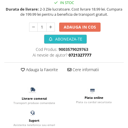
IN STOC
Filtru extern acvariu
Durata de livrare:
2-3 Zile lucratoare. Cost livrare 18.99 lei. Cumpara
Filtru intern acvariu
de 199.99 lei pentru a beneficia de transport gratuit.
Pompe aer acvariu
ADAUGA IN COS
Pompa apa acvariu
Lampa pentru acvariu
ABONEAZA-TE
Neoane si LED-uri pentru acvarii
Cod Produs:
9003579029763
Incalzitoare
Ai nevoie de ajutor?
0721327777
Substrat acvariu
Sisteme CO2
Adauga la Favorite
Cere informatii
Sterilizator acvariu
Racitoare
Fertilizatori acvarii
Tratamente pesti acvariu
Plata online
Livrare comenzi
Teste apa
Plata cu cardul securizata
Transport produse comandate
Furtune si conectori acvarii
Curatare acvarii
Suport
Conditioneri apa acvariu
Asistenta telefonica sau email