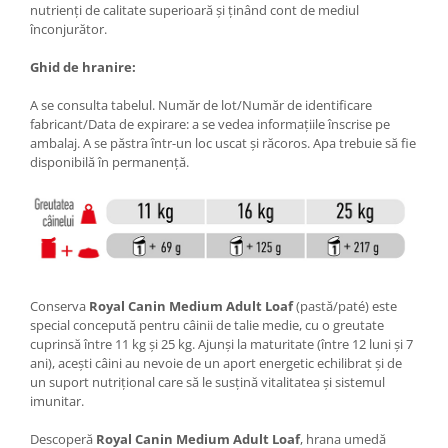
nutrienţi de calitate superioară şi ţinând cont de mediul
înconjurător.
Ghid de hranire:
A se consulta tabelul. Număr de lot/Număr de identificare
fabricant/Data de expirare: a se vedea informaţiile înscrise pe
ambalaj. A se păstra într-un loc uscat şi răcoros. Apa trebuie să fie
disponibilă în permanenţă.
Conserva
Royal Canin Medium Adult Loaf
(pastă/paté) este
special concepută pentru câinii de talie medie, cu o greutate
cuprinsă între 11 kg și 25 kg. Ajunși la maturitate (între 12 luni și 7
ani), acești câini au nevoie de un aport energetic echilibrat și de
un suport nutrițional care să le susțină vitalitatea și sistemul
imunitar.
Descoperă
Royal Canin Medium Adult Loaf
, hrana umedă