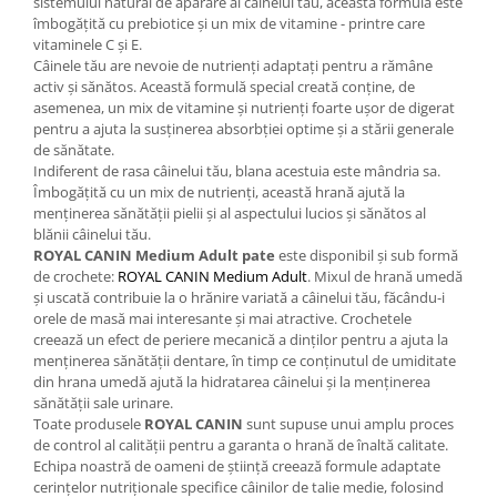
sistemului natural de apărare al câinelui tău, această formulă este
îmbogăţită cu prebiotice şi un mix de vitamine - printre care
vitaminele C şi E.
Câinele tău are nevoie de nutrienţi adaptaţi pentru a rămâne
activ şi sănătos. Această formulă special creată conţine, de
asemenea, un mix de vitamine şi nutrienţi foarte uşor de digerat
pentru a ajuta la susţinerea absorbţiei optime şi a stării generale
de sănătate.
Indiferent de rasa câinelui tău, blana acestuia este mândria sa.
Îmbogăţită cu un mix de nutrienţi, această hrană ajută la
menţinerea sănătăţii pielii şi al aspectului lucios şi sănătos al
blănii câinelui tău.
ROYAL CANIN Medium Adult pate
este disponibil şi sub formă
de crochete:
ROYAL CANIN Medium Adult
. Mixul de hrană umedă
şi uscată contribuie la o hrănire variată a câinelui tău, făcându-i
orele de masă mai interesante şi mai atractive. Crochetele
creează un efect de periere mecanică a dinţilor pentru a ajuta la
menţinerea sănătăţii dentare, în timp ce conţinutul de umiditate
din hrana umedă ajută la hidratarea câinelui şi la menţinerea
sănătăţii sale urinare.
Toate produsele
ROYAL CANIN
sunt supuse unui amplu proces
de control al calităţii pentru a garanta o hrană de înaltă calitate.
Echipa noastră de oameni de ştiinţă creează formule adaptate
cerinţelor nutriţionale specifice câinilor de talie medie, folosind