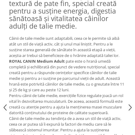
textură de pate fin, special creată
Lampi terarii
pentru a susține energia, digestia
Suplimente vitamino minerale
sănătoasă și vitalitatea câinilor
reptile
adulți de talie medie.
Accesorii diverse terarii
Iazuri
Câinii de talie medie sunt adaptabili, ceea ce le permite să aibă
atât un stil de viaţă activ, cât şi unul mai liniştit. Pentru a le
Igiena Iazuri
susţine starea generală de sănătate în această etapă a vieţii,
Conditioner apa iaz
aceştia ar trebui să beneficieze de o hrănire adaptată taliei lor.
ROYAL CANIN Medium Adult
pate este o hrană umedă
Hrana pesti iazuri
completă şi echilibrată din punct de vedere nutriţional, special
Teste apa iaz
creată pentru a răspunde cerinţelor specifice câinilor de talie
Filtre iaz
medie şi pentru a-i susţine pe parcursul vieţii de adult. Această
hrană este potrivită câinilor de talie medie, cu o greutate între 11
Pompe iaz
şi 25 de kg şi care au peste 12 luni.
Incalzitor Iaz
Pentru câinii de talie medie, exerciţiile fizice regulate joacă un rol
Accesorii iaz
vital în dezvoltarea musculaturii. De aceea, această formulă este
creată cu atenţie pentru a ajuta la menţinerea masei musculare
Cai
datorită conţinutului de proteine de calitate superioară.
Toaletare cai
Câinii de talie medie au tendinţa de a avea un stil de viaţă activ,
ceea ce ar putea să îi expună la factori de mediu care să le
Casti echitatie
slăbească sistemul imunitar. Pentru a ajuta la susţinerea
Accesorii cai