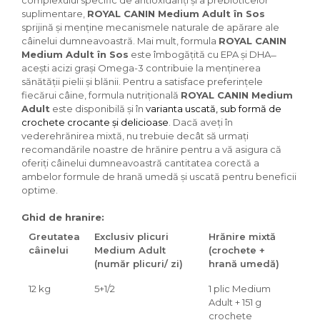
suplimentare,
ROYAL CANIN Medium Adult în Sos
sprijină și menține mecanismele naturale de apărare ale
câinelui dumneavoastră. Mai mult, formula
ROYAL CANIN
Medium Adult în Sos
este îmbogățită cu EPA și DHA ̶
acești acizi grași Omega-3 contribuie la menținerea
sănătății pielii și blănii. Pentru a satisface preferințele
fiecărui câine, formula nutrițională
ROYAL CANIN Medium
Adult
este disponibilă și în
varianta uscată, sub formă de
crochete crocante și delicioase
. Dacă aveți în
vederehrănirea mixtă, nu trebuie decât să urmați
recomandările noastre de hrănire pentru a vă asigura că
oferiți câinelui dumneavoastră cantitatea corectă a
ambelor formule de hrană umedă și uscată pentru beneficii
optime.
Ghid de hranire:
Greutatea
Exclusiv plicuri
Hrănire mixtă
câinelui
Medium Adult
(crochete +
(număr plicuri/ zi)
hrană umedă)
12 kg
5+1/2
1 plic Medium
Adult + 151 g
crochete