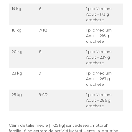
14 kg
6
1 plic Medium
Adult + 173 g
crochete
18 kg
7+1/2
1 plic Medium
Adult + 216 g
crochete
20 kg
8
1 plic Medium
Adult + 237 g
crochete
23 kg
9
1 plic Medium
Adult + 267 g
crochete
25 kg
9+1/2
1 plic Medium
Adult + 286 g
crochete
Câinii de talie medie (11-25 kg) sunt adesea „motorul”
familiei, fiind extrem de activi și jucăuși. Pentru a le susține