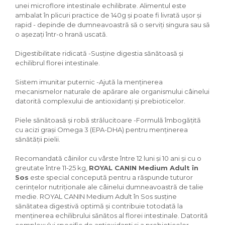
unei microflore intestinale echilibrate. Alimentul este
ambalat în plicuri practice de 140g și poate fi livrată ușor și
rapid - depinde de dumneavoastră să o serviți singura sau să
o așezați într-o hrană uscată.
Digestibilitate ridicată -Susține digestia sănătoasă și
echilibrul florei intestinale.
Sistem imunitar puternic -Ajută la menținerea
mecanismelor naturale de apărare ale organismului câinelui
datorită complexului de antioxidanți și prebioticelor.
Piele sănătoasă și robă strălucitoare -Formulă îmbogățită
cu acizi grași Omega 3 (EPA-DHA) pentru menținerea
sănătății pielii.
Recomandată câinilor cu vârste între 12 luni și 10 ani și cu o
greutate între 11-25 kg,
ROYAL CANIN Medium Adult în
Sos
este special concepută pentru a răspunde tuturor
cerințelor nutriționale ale câinelui dumneavoastră de talie
medie. ROYAL CANIN Medium Adult în Sos susține
sănătatea digestivă optimă și contribuie totodată la
menținerea echilibrului sănătos al florei intestinale. Datorită
complexului specific de antioxidanți și a prebioticelor