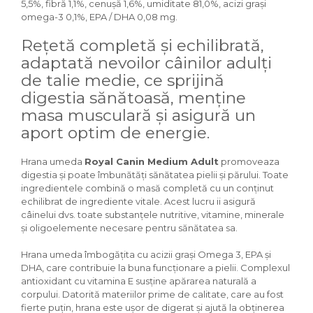
5,5%, fibră 1,1%, cenușă 1,6%, umiditate 81,0%, acizi grași
Igiena Iazuri
omega-3 0,1%, EPA / DHA 0,08 mg.
Conditioner apa iaz
Hrana pesti iazuri
Rețetă completă și echilibrată,
Teste apa iaz
adaptată nevoilor câinilor adulți
Filtre iaz
de talie medie, ce sprijină
Pompe iaz
digestia sănătoasă, menține
Incalzitor Iaz
masa musculară și asigură un
Accesorii iaz
aport optim de energie.
Cai
Hrana umeda
Royal Canin Medium Adult
promoveaza
Toaletare cai
digestia și poate îmbunătăți sănătatea pielii și părului. Toate
Casti echitatie
ingredientele combină o masă completă cu un conținut
Accesorii cai
echilibrat de ingrediente vitale. Acest lucru ii asigură
câinelui dvs. toate substanțele nutritive, vitamine, minerale
și oligoelemente necesare pentru sănătatea sa.
Hrana umeda îmbogățita cu acizii grași Omega 3, EPA și
DHA, care contribuie la buna funcționare a pielii. Complexul
antioxidant cu vitamina E susține apărarea naturală a
corpului. Datorită materiilor prime de calitate, care au fost
fierte puțin, hrana este ușor de digerat și ajută la obținerea