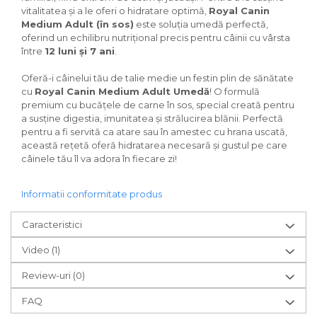
vitalitatea și a le oferi o hidratare optimă,
Royal Canin
Medium Adult (în sos)
este soluția umedă perfectă,
oferind un echilibru nutrițional precis pentru câinii cu vârsta
între
12 luni și 7 ani
.
Oferă-i câinelui tău de talie medie un festin plin de sănătate
cu
Royal Canin Medium Adult Umedă
! O formulă
premium cu bucățele de carne în sos, special creată pentru
a susține digestia, imunitatea și strălucirea blănii. Perfectă
pentru a fi servită ca atare sau în amestec cu hrana uscată,
această rețetă oferă hidratarea necesară și gustul pe care
câinele tău îl va adora în fiecare zi!
Informatii conformitate produs
Caracteristici
Video
(1)
Review-uri
(0)
FAQ