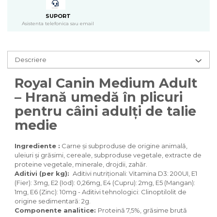
Pasari
Batoane
SUPORT
Asistenta telefonica sau email
Colivii pentru pasari
Hrana pasari
Rozatoare
Descriere
Igiena rozatoare
Hrana Rozatoare
Royal Canin Medium Adult
Reptile
– Hrană umedă în plicuri
Hrana reptile
pentru câini adulți de talie
Igiena reptile
medie
Decoruri terarii
Incalzitoare si pompe terarii
Ingrediente :
Carne și subproduse de origine animală,
Solutii iluminat terarii
uleiuri și grăsimi, cereale, subproduse vegetale, extracte de
Lampi terarii
proteine vegetale, minerale, drojdii, zahăr.
Aditivi (per kg):
Aditivi nutriţionali: Vitamina D3: 200UI, E1
Suplimente vitamino minerale
(Fier): 3mg, E2 (Iod): 0,26mg, E4 (Cupru): 2mg, E5 (Mangan):
reptile
1mg, E6 (Zinc): 10mg - Aditivi tehnologici: Clinoptilolit de
Accesorii diverse terarii
origine sedimentară: 2g.
Iazuri
Componente analitice:
Proteină 7,5%, grăsime brută