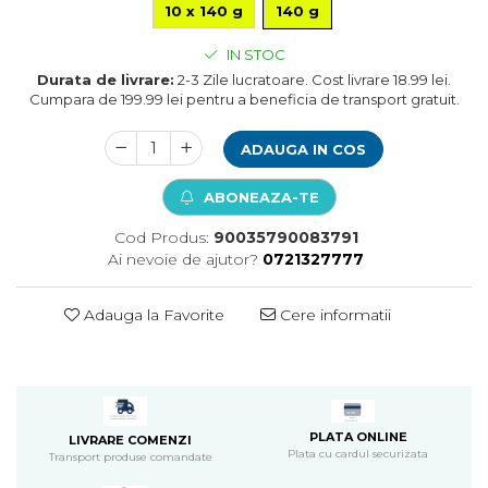
10 x 140 g
140 g
Pompa apa acvariu
Lampa pentru acvariu
IN STOC
Neoane si LED-uri pentru acvarii
Durata de livrare:
2-3 Zile lucratoare. Cost livrare 18.99 lei.
Incalzitoare
Cumpara de 199.99 lei pentru a beneficia de transport gratuit.
Substrat acvariu
ADAUGA IN COS
Sisteme CO2
Sterilizator acvariu
ABONEAZA-TE
Racitoare
Fertilizatori acvarii
Cod Produs:
90035790083791
Tratamente pesti acvariu
Ai nevoie de ajutor?
0721327777
Teste apa
Furtune si conectori acvarii
Adauga la Favorite
Cere informatii
Curatare acvarii
Conditioneri apa acvariu
Medii filtrante
Decoruri si plante artificiale
Accesorii acvarii
PLATA ONLINE
LIVRARE COMENZI
Plata cu cardul securizata
Transport produse comandate
Piese de schimb