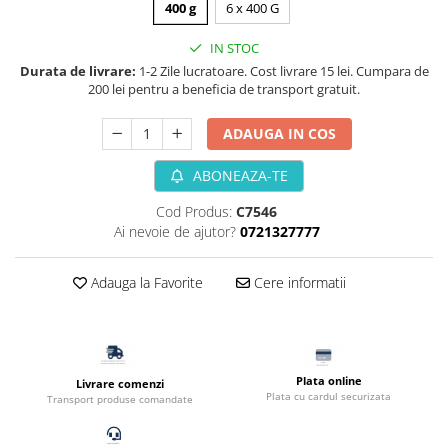
400 g
6 x 400 G
Filtru extern acvariu
Filtru intern acvariu
IN STOC
Durata de livrare:
1-2 Zile lucratoare. Cost livrare 15 lei. Cumpara de
Pompe aer acvariu
200 lei pentru a beneficia de transport gratuit.
Pompa apa acvariu
Lampa pentru acvariu
ADAUGA IN COS
Neoane si LED-uri pentru acvarii
ABONEAZA-TE
Incalzitoare
Substrat acvariu
Cod Produs:
C7546
Sisteme CO2
Ai nevoie de ajutor?
0721327777
Sterilizator acvariu
Racitoare
Adauga la Favorite
Cere informatii
Fertilizatori acvarii
Tratamente pesti acvariu
Teste apa
Plata online
Furtune si conectori acvarii
Livrare comenzi
Plata cu cardul securizata
Transport produse comandate
Curatare acvarii
Conditioneri apa acvariu