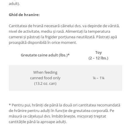
adult).
Ghid de hranire:
Cantitatea de hrană necesară câinelui dvs. va depinde de vârstă,
nivel de activitate, mediu și rasă. Alimentați la temperatura
camerei și păstrați la frigider porțiunea neutilizată. Păstrați apă
proaspătă disponibilă în orice moment.
Toy
S
Greutate caine adult (lbs.)*
(2 – 12 lbs.)
(12 –
When feeding
canned food only
¼ – 1¼
1
(13.2 oz. can)
* Pentru pui, hrăniți de până la două ori cantitatea recomandată
de hrănire pentru adulți în funcție de greutatea corporală. Pe
măsură ce cățelușul dvs. îmbătrânește, micșorați treptat
cantitățile până la aproape adulți.