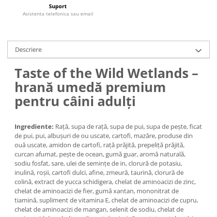
Medii filtrante
Suport
Asistenta telefonica sau email
Decoruri si plante artificiale
Accesorii acvarii
Piese de schimb
Descriere
Pasari
Taste of the Wild Wetlands –
Batoane
hrană umedă premium
Colivii pentru pasari
pentru câini adulți
Hrana pasari
Rozatoare
Igiena rozatoare
Ingrediente:
Rață, supa de rață, supa de pui, supa de pește, ficat
de pui, pui, albușuri de ou uscate, cartofi, mazăre, produse din
Hrana Rozatoare
ouă uscate, amidon de cartofi, rață prăjită, prepeliță prăjită,
Reptile
curcan afumat, pește de ocean, gumă guar, aromă naturală,
sodiu fosfat, sare, ulei de semințe de in, clorură de potasiu,
Hrana reptile
inulină, roșii, cartofi dulci, afine, zmeură, taurină, clorură de
Igiena reptile
colină, extract de yucca schidigera, chelat de aminoacizi de zinc,
Decoruri terarii
chelat de aminoacizi de fier, gumă xantan, mononitrat de
tiamină, supliment de vitamina E, chelat de aminoacizi de cupru,
Incalzitoare si pompe terarii
chelat de aminoacizi de mangan, selenit de sodiu, chelat de
Solutii iluminat terarii