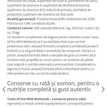
aminoacid de cobalt, supliment de niacină, pantotenat de calciu,
supliment de vitamina A, supliment de riboflavină, biotină,
Lampi terarii
supliment de vitamina B12, iodură de potasiu, clorhidrat de
Suplimente vitamino minerale
piridoxină, supliment de vitamina D3, folic acid.
reptile
Analiză garantată:
Proteine brute 8,0%; Grăsime brută 3,5%;
Accesorii diverse terarii
Fibră brută 1,0%; Umiditate 82,0%
Conținut caloric:
(ME calculat) 896 kcal / kg, 335 kcal / cutie (13,2
Iazuri
oz, 374g)
Igiena Iazuri
Un excelent complement de degust pentru rețetele uscate Taste
of the Wild Wetlands ce îi va satisface chiar și pe cei mai
Conditioner apa iaz
pretențioși câini. Această formulă completă și echilibrată poate fi
Hrana pesti iazuri
hrănită și ca singură dietă a animalului de companie. Făcută cu
Teste apa iaz
păsări, această formulă oferă o senzație de gust ca nimeni altul.
Conține rață, prepeliță și curcan pentru un amestec de păsări
Filtre iaz
care asigură o nutriție adecvată a aminoacizilor. Completată cu
Pompe iaz
legume și fructe, această formulă oferă antioxidanți pentru a-i
oferi prietenului tău un stil de viață sănătos.
Incalzitor Iaz
Accesorii iaz
Conserve cu rață și somon, pentru o
Cai
nutriție completă și gust autentic
Toaletare cai
Taste of the Wild Wetlands – conserve pentru câini
Casti echitatie
reprezintă o hrană umedă superpremium, concepută pentru
Accesorii cai