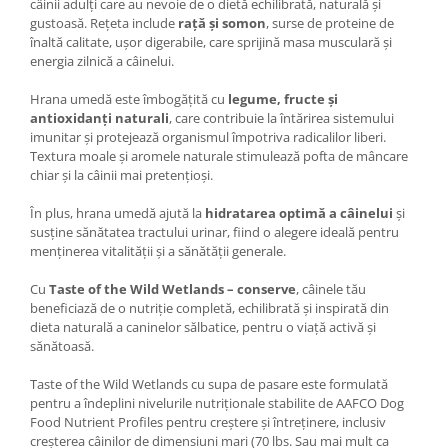
câinii adulți care au nevoie de o dietă echilibrată, naturală și
gustoasă. Rețeta include
rață și somon
, surse de proteine de
înaltă calitate, ușor digerabile, care sprijină masa musculară și
energia zilnică a câinelui.
Hrana umedă este îmbogățită cu
legume, fructe și
antioxidanți naturali
, care contribuie la întărirea sistemului
imunitar și protejează organismul împotriva radicalilor liberi.
Textura moale și aromele naturale stimulează pofta de mâncare
chiar și la câinii mai pretențioși.
În plus, hrana umedă ajută la
hidratarea optimă a câinelui
și
susține sănătatea tractului urinar, fiind o alegere ideală pentru
menținerea vitalității și a sănătății generale.
Cu
Taste of the Wild Wetlands – conserve
, câinele tău
beneficiază de o nutriție completă, echilibrată și inspirată din
dieta naturală a caninelor sălbatice, pentru o viață activă și
sănătoasă.
Taste of the Wild Wetlands cu supa de pasare este formulată
pentru a îndeplini nivelurile nutriționale stabilite de AAFCO Dog
Food Nutrient Profiles pentru creștere și întreținere, inclusiv
creșterea câinilor de dimensiuni mari (70 lbs. Sau mai mult ca