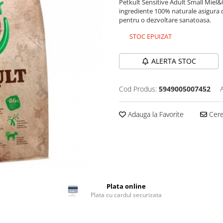
Petkult Sensitive Adult Small Miel
ingrediente 100% naturale asigura cai
pentru o dezvoltare sanatoasa.
STOC EPUIZAT
ALERTA STOC
Cod Produs:
5949005007452
Adauga la Favorite
Cere 
Plata online
Plata cu cardul securizata