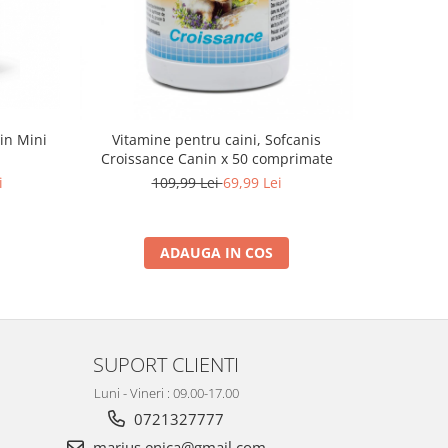
in Mini
Vitamine pentru caini, Sofcanis
Hrana usca
Croissance Canin x 50 comprimate
By
i
109,99 Lei
69,99 Lei
ADAUGA IN COS
SUPORT CLIENTI
Luni - Vineri : 09.00-17.00
0721327777
marius.enica@gmail.com