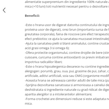
alimentatie superpremium din ingrediente 100% naturale asi
Medii filtrante
mica (+10 luni) toti nutrientii necesari pentru o dezvoltare
Decoruri si plante artificiale
Beneficii:
Accesorii acvarii
Piese de schimb
-Este o hrana usor de digerat datorita continutului de ingr
Pasari
proteina usor de digerat), orez brun (importanta sursa de f
greutatea corporala), faina de roscove (are efect terapeuti
Batoane
efect prebiotioc ce ajuta la sanatatea mucoasei intestinale)
Colivii pentru pasari
-Ajuta la sanatatea pielii si blanii animalului, contine crusta
acizi grasi omega 3 si omega 6);
Hrana pasari
-Ofera protectie organismului, contine drojdie de bere (sti
Rozatoare
cuisoare, curcuma contine antioxidanti ce previn imbatranire
impotriva radicalilor liberi;
Igiena rozatoare
-Este o hrana hipoalergenica deoarece nu contine ingredie
Hrana Rozatoare
alergogen: porumb, grau, oua, pui, grasime de pui, zahar, co
Reptile
artificiale, aditivi artificiali, soia sau OMG (organisme modif
-Aceasta hrana se adreseaza cainilor adulti de talie mica (pa
Hrana reptile
-Sprijina dezvoltarea sanatoasa si armonioasa a cainelui 
Igiena reptile
deshidratata si ingrediente naturale cu grad ridicat de dige
aparitia alergiilor si a intolerantelor alimentare;
Decoruri terarii
-Forma crochetei are dimensiuni reduse si este adaptata nev
Incalzitoare si pompe terarii
mica.
Solutii iluminat terarii