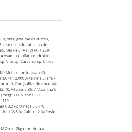
run, orez, grasime de curcan,
%, mar deshidratat, faina de
aturala de EPA si DHA) 1,25%,
lucosamina sulfat, condroitina
sp, Vitis sp, Curcuma sp, Citrus
M (Metilsulfonilmetan) 40,
(E671) : 2.000 ,Vitamina E (alfa –
upru) 13, Zinc (sulflat de zinc) 100,
: 10, Vitamina B6: 7, Vitamina C:
 (mcg): 300, Niacina: 50.
4.110
ga 6 3.2 %; Omega 3 0.7 %;
drati 38.5 %; Calciu 1.2 %; Fosfor
iel&Orez 12kg reprezinta o