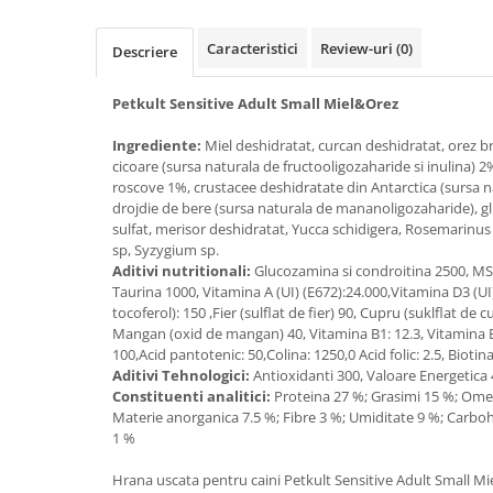
Filtru extern acvariu
Caracteristici
Review-uri
(0)
Filtru intern acvariu
Descriere
Pompe aer acvariu
Petkult Sensitive Adult Small Miel&Orez
Pompa apa acvariu
Lampa pentru acvariu
Ingrediente:
Miel deshidratat, curcan deshidratat, orez b
Neoane si LED-uri pentru acvarii
cicoare (sursa naturala de fructooligozaharide si inulina) 2
roscove 1%, crustacee deshidratate din Antarctica (sursa n
Incalzitoare
drojdie de bere (sursa naturala de mananoligozaharide), g
Substrat acvariu
sulfat, merisor deshidratat, Yucca schidigera, Rosemarinus 
sp, Syzygium sp.
Sisteme CO2
Aditivi nutritionali:
Glucozamina si condroitina 2500, MS
Sterilizator acvariu
Taurina 1000, Vitamina A (UI) (E672):24.000,Vitamina D3 (UI) 
Racitoare
tocoferol): 150 ,Fier (sulflat de fier) 90, Cupru (suklflat de c
Mangan (oxid de mangan) 40, Vitamina B1: 12.3, Vitamina B2
Fertilizatori acvarii
100,Acid pantotenic: 50,Colina: 1250,0 Acid folic: 2.5, Biotina
Tratamente pesti acvariu
Aditivi Tehnologici:
Antioxidanti 300, Valoare Energetica 
Teste apa
Constituenti analitici:
Proteina 27 %; Grasimi 15 %; Ome
Materie anorganica 7.5 %; Fibre 3 %; Umiditate 9 %; Carbohi
Furtune si conectori acvarii
1 %
Curatare acvarii
Conditioneri apa acvariu
Hrana uscata pentru caini Petkult Sensitive Adult Small M