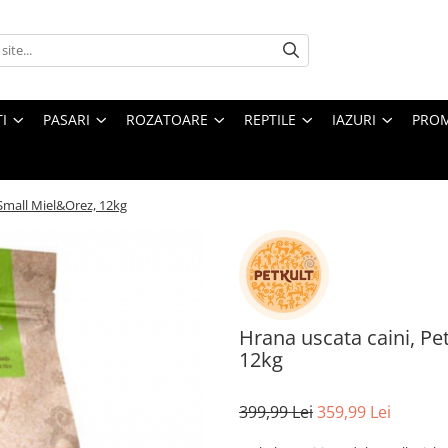
I
PASARI
ROZATOARE
REPTILE
IAZURI
PROM
 Small Miel&Orez, 12kg
Hrana uscata caini, Pe
12kg
399,99 Lei
359,99 Lei