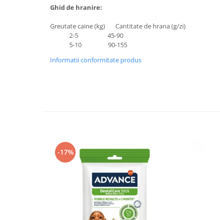
Ghid de hranire:
Lampi terarii
Suplimente vitamino minerale
Greutate caine (kg) Cantitate de hrana (g/zi)
reptile
2-5 45-90
5-10 90-155
Accesorii diverse terarii
Iazuri
Informatii conformitate produs
Igiena Iazuri
Conditioner apa iaz
Hrana pesti iazuri
Teste apa iaz
Filtre iaz
Pompe iaz
Incalzitor Iaz
-17%
Accesorii iaz
Cai
Toaletare cai
Casti echitatie
Accesorii cai