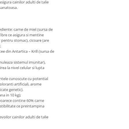
gura cainilor adulti de talie
 sanatoasa.
ediente: carne de miel (sursa de
ibre ce asigura si mentine
c pentru stomac), cicoare (are
;
cee din Antartica – Krill (sursa de
muleaza sistemul imunitar),
a la nivel celular si lupta
ntele cunoscute cu potential
loranti artificiali, arome
icate genetic).
na in 10 kg);
deoarece contine 60% carne
stibilitate ce preintampina
oilor cainilor adulti de talie