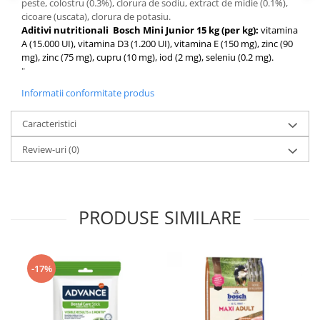
peste, colostru (0.3%), clorura de sodiu, extract de midie (0.1%),
Medii filtrante
cicoare (uscata), clorura de potasiu.
Decoruri si plante artificiale
Aditivi nutritionali Bosch Mini Junior 15 kg (per kg):
vitamina
A (15.000 UI), vitamina D3 (1.200 UI), vitamina E (150 mg), zinc (90
Accesorii acvarii
mg), zinc (75 mg), cupru (10 mg), iod (2 mg), seleniu (0.2 mg).
Piese de schimb
"
Pasari
Informatii conformitate produs
Batoane
Caracteristici
Colivii pentru pasari
Hrana pasari
Review-uri
(0)
Rozatoare
Igiena rozatoare
Hrana Rozatoare
PRODUSE SIMILARE
Reptile
Hrana reptile
Igiena reptile
-17%
Decoruri terarii
Incalzitoare si pompe terarii
Solutii iluminat terarii