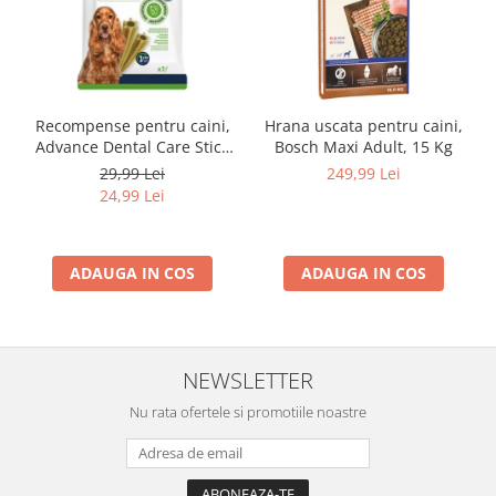
Lampi terarii
Suplimente vitamino minerale
reptile
Accesorii diverse terarii
Recompense pentru caini,
Hrana uscata pentru caini,
Iazuri
Advance Dental Care Stick
Bosch Maxi Adult, 15 Kg
Medium/Maxi, 180g
Igiena Iazuri
29,99 Lei
249,99 Lei
24,99 Lei
Conditioner apa iaz
Hrana pesti iazuri
Teste apa iaz
ADAUGA IN COS
ADAUGA IN COS
Filtre iaz
Pompe iaz
Incalzitor Iaz
Accesorii iaz
NEWSLETTER
Cai
Nu rata ofertele si promotiile noastre
Toaletare cai
Casti echitatie
Accesorii cai