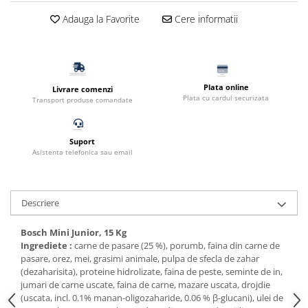
Filtru extern acvariu
Adauga la Favorite
Cere informatii
Filtru intern acvariu
Pompe aer acvariu
Pompa apa acvariu
Lampa pentru acvariu
Plata online
Livrare comenzi
Plata cu cardul securizata
Transport produse comandate
Neoane si LED-uri pentru acvarii
Incalzitoare
Substrat acvariu
Suport
Asistenta telefonica sau email
Sisteme CO2
Sterilizator acvariu
Racitoare
Descriere
Fertilizatori acvarii
Tratamente pesti acvariu
Bosch Mini Junior, 15 Kg
Ingrediete :
carne de pasare (25 %), porumb, faina din carne de
Teste apa
pasare, orez, mei, grasimi animale, pulpa de sfecla de zahar
Furtune si conectori acvarii
(dezaharisita), proteine hidrolizate, faina de peste, seminte de in,
Curatare acvarii
jumari de carne uscate, faina de carne, mazare uscata, drojdie
(uscata, incl. 0.1% manan-oligozaharide, 0.06 % β-glucani), ulei de
Conditioneri apa acvariu