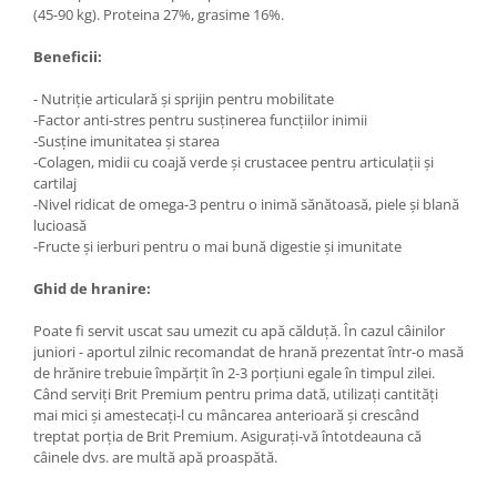
(45-90 kg). Proteina 27%, grasime 16%.
Lampi terarii
Suplimente vitamino minerale
Beneficii:
reptile
- Nutriție articulară și sprijin pentru mobilitate
Accesorii diverse terarii
-Factor anti-stres pentru susținerea funcțiilor inimii
Iazuri
-Susține imunitatea și starea
-Colagen, midii cu coajă verde și crustacee pentru articulații și
Igiena Iazuri
cartilaj
Conditioner apa iaz
-Nivel ridicat de omega-3 pentru o inimă sănătoasă, piele și blană
lucioasă
Hrana pesti iazuri
-Fructe și ierburi pentru o mai bună digestie și imunitate
Teste apa iaz
Filtre iaz
Ghid de hranire:
Pompe iaz
Poate fi servit uscat sau umezit cu apă călduță. În cazul câinilor
Incalzitor Iaz
juniori - aportul zilnic recomandat de hrană prezentat într-o masă
Accesorii iaz
de hrănire trebuie împărțit în 2-3 porțiuni egale în timpul zilei.
Când serviți Brit Premium pentru prima dată, utilizați cantități
Cai
mai mici și amestecați-l cu mâncarea anterioară și crescând
Toaletare cai
treptat porția de Brit Premium. Asigurați-vă întotdeauna că
câinele dvs. are multă apă proaspătă.
Casti echitatie
Accesorii cai