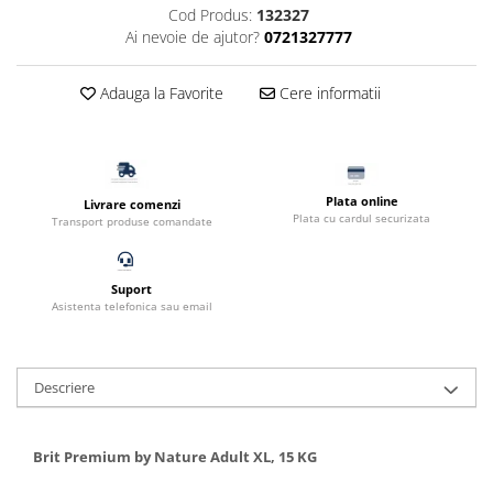
Cod Produs:
132327
Filtru extern acvariu
Ai nevoie de ajutor?
0721327777
Filtru intern acvariu
Pompe aer acvariu
Adauga la Favorite
Cere informatii
Pompa apa acvariu
Lampa pentru acvariu
Neoane si LED-uri pentru acvarii
Incalzitoare
Plata online
Livrare comenzi
Plata cu cardul securizata
Substrat acvariu
Transport produse comandate
Sisteme CO2
Sterilizator acvariu
Suport
Racitoare
Asistenta telefonica sau email
Fertilizatori acvarii
Tratamente pesti acvariu
Descriere
Teste apa
Furtune si conectori acvarii
Curatare acvarii
Brit Premium by Nature Adult XL, 15 KG
Conditioneri apa acvariu