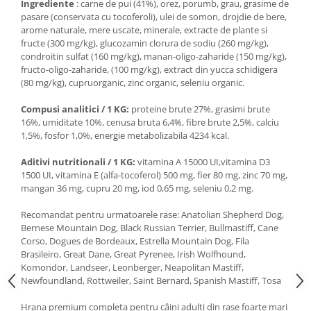
Ingrediente
: carne de pui (41%), orez, porumb, grau, grasime de
Medii filtrante
pasare (conservata cu tocoferoli), ulei de somon, drojdie de bere,
Decoruri si plante artificiale
arome naturale, mere uscate, minerale, extracte de plante si
fructe (300 mg/kg), glucozamin clorura de sodiu (260 mg/kg),
Accesorii acvarii
condroitin sulfat (160 mg/kg), manan-oligo-zaharide (150 mg/kg),
Piese de schimb
fructo-oligo-zaharide, (100 mg/kg), extract din yucca schidigera
Pasari
(80 mg/kg), cupruorganic, zinc organic, seleniu organic.
Batoane
Compusi analitici / 1 KG:
proteine brute 27%, grasimi brute
Colivii pentru pasari
16%, umiditate 10%, cenusa bruta 6,4%, fibre brute 2,5%, calciu
1,5%, fosfor 1,0%, energie metabolizabila 4234 kcal.
Hrana pasari
Rozatoare
Aditivi nutritionali / 1 KG:
vitamina A 15000 UI,vitamina D3
1500 UI, vitamina E (alfa-tocoferol) 500 mg, fier 80 mg, zinc 70 mg,
Igiena rozatoare
mangan 36 mg, cupru 20 mg, iod 0,65 mg, seleniu 0,2 mg.
Hrana Rozatoare
Recomandat pentru urmatoarele rase: Anatolian Shepherd Dog,
Reptile
Bernese Mountain Dog, Black Russian Terrier, Bullmastiff, Cane
Hrana reptile
Corso, Dogues de Bordeaux, Estrella Mountain Dog, Fila
Brasileiro, Great Dane, Great Pyrenee, Irish Wolfhound,
Igiena reptile
Komondor, Landseer, Leonberger, Neapolitan Mastiff,
Decoruri terarii
Newfoundland, Rottweiler, Saint Bernard, Spanish Mastiff, Tosa
Incalzitoare si pompe terarii
Hrana premium completa pentru câini adulti din rase foarte mari
Solutii iluminat terarii