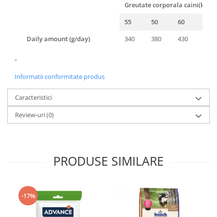
Greutate corporala caini(kg)
55
50
60
70
Daily amount (g/day)
340
380
430
480
"
Informatii conformitate produs
Caracteristici
Review-uri
(0)
PRODUSE SIMILARE
-17%