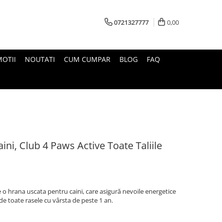
0721327777
0,00
OTII
NOUTATI
CUM CUMPAR
BLOG
FAQ
ni, Club 4 Paws Active Toate Taliile
e o hrana uscata pentru caini, care asigură nevoile energetice
vi de toate rasele cu vârsta de peste 1 an.