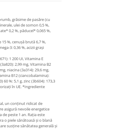
orumb, grăsime de pasăre (cu
minerale, ulei de somon 0,5 %,
ate* 0,2 %, păducel* 0,065 %,
e 15 %, cenuşă brută 6,7 %,
mega-3: 0,36 %, acizii grași
671): 1 200 UI, Vitamina E
 (3а820): 2,99 mg, Vitamina B2
 mg, niacina (3a314): 29,6 mg,
itamina B12 (ciancobalamina):
) 60 %: 5,1 g, zinc (3b604): 173,3
orizați în UE. *Ingrediente
l, un conținut ridicat de
re asigură nevoile energetice
sta de peste 1 an. Rația este
 o piele sănătoasă și o blană
re susține sănătatea generală și