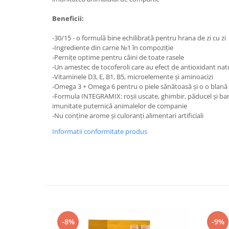
Medii filtrante
Beneficii:
Decoruri si plante artificiale
Accesorii acvarii
-30/15 - o formulă bine echilibrată pentru hrana de zi cu zi
Piese de schimb
-Ingrediente din carne №1 în compoziție
-Pernițe optime pentru câini de toate rasele
Pasari
-Un amestec de tocoferoli care au efect de antioxidant nat
Batoane
-Vitaminele D3, E, B1, B5, microelemente și aminoacizi
-Omega 3 + Omega 6 pentru o piele sănătoasă și o o blană 
Colivii pentru pasari
-Formula INTEGRAMIX: roșii uscate, ghimbir, păducel și ban
Hrana pasari
imunitate puternică animalelor de companie
-Nu conține arome și culoranți alimentari artificiali
Rozatoare
Informatii conformitate produs
Igiena rozatoare
Hrana Rozatoare
Reptile
Hrana reptile
Igiena reptile
Decoruri terarii
Incalzitoare si pompe terarii
-8%
-9%
Solutii iluminat terarii