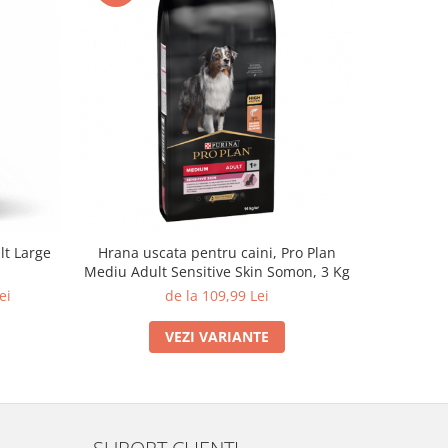
-14%
lt Large
Hrana uscata pentru caini, Pro Plan
Hrana us
Mediu Adult Sensitive Skin Somon, 3 Kg
Medium A
ei
de la 109,99 Lei
369
VEZI VARIANTE
SUPORT CLIENTI