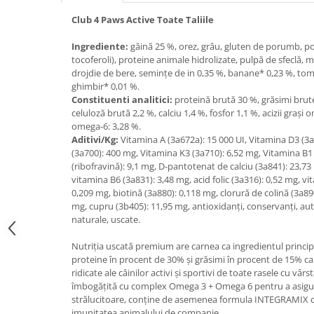
Filtru extern acvariu
Club 4 Paws Active Toate Taliile
Filtru intern acvariu
Ingrediente:
găină 25 %, orez, grâu, gluten de porumb, p
Pompe aer acvariu
tocoferoli), proteine animale hidrolizate, pulpă de sfeclă, 
Pompa apa acvariu
drojdie de bere, semințe de in 0,35 %, banane* 0,23 %, tom
ghimbir* 0,01 %.
Lampa pentru acvariu
Constituenti analitici:
proteină brută 30 %, grăsimi brut
Neoane si LED-uri pentru acvarii
celuloză brută 2,2 %, calciu 1,4 %, fosfor 1,1 %, acizii grași o
Incalzitoare
omega-6: 3,28 %.
Aditivi/Kg:
Vitamina A (3а672а): 15 000 UI, Vitamina D3 (3а
Substrat acvariu
(3а700): 400 mg, Vitamina K3 (3а710): 6,52 mg, Vitamina B1
Sisteme CO2
(ribofravină): 9,1 mg, D-pantotenat de calciu (3а841): 23,73
Sterilizator acvariu
vitamina B6 (3а831): 3,48 mg, acid folic (3а316): 0,52 mg, v
0,209 mg, biotină (3а880): 0,118 mg, clorură de colină (3а890
Racitoare
mg, cupru (3b405): 11,95 mg, antioxidanți, conservanți, aut
Fertilizatori acvarii
naturale, uscate.
Tratamente pesti acvariu
Nutriția uscată premium are carnea ca ingredientul principa
Teste apa
proteine în procent de 30% și grăsimi în procent de 15% ca
Furtune si conectori acvarii
ridicate ale câinilor activi și sportivi de toate rasele cu vâr
îmbogățită cu complex Omega 3 + Omega 6 pentru a asigura
Curatare acvarii
strălucitoare, conține de asemenea formula ІNTEGRAMIX ca
Conditioneri apa acvariu
imunitatea animalului de companie