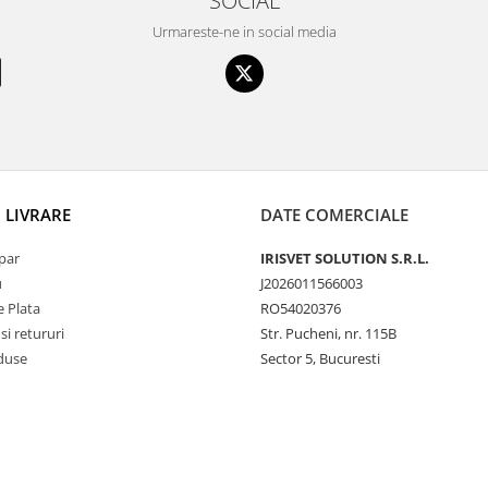
Urmareste-ne in social media
I LIVRARE
DATE COMERCIALE
par
IRISVET SOLUTION S.R.L.
u
J2026011566003
 Plata
RO54020376
si retururi
Str. Pucheni, nr. 115B
duse
Sector 5, Bucuresti