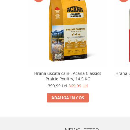
Lampi terarii
Suplimente vitamino minerale
reptile
Accesorii diverse terarii
Iazuri
Igiena Iazuri
Conditioner apa iaz
Hrana pesti iazuri
Teste apa iaz
Hrana uscata caini, Acana Classics
Hrana u
Filtre iaz
Prairie Poultry, 14.5 KG
Pompe iaz
399,99 Lei
369,99 Lei
Incalzitor Iaz
Accesorii iaz
ADAUGA IN COS
Cai
Toaletare cai
Casti echitatie
NEWSLETTER
Accesorii cai