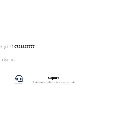
e ajutor?
0721327777
informatii
Suport
Asistenta telefonica sau email