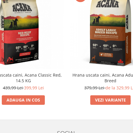
scata caini, Acana Classic Red,
Hrana uscata caini, Acana Adu
14.5 KG
Breed
439,99 Lei
399,99 Lei
379,99 Lei
de la 329,99 L
ADAUGA IN COS
VEZI VARIANTE
SOCIAL