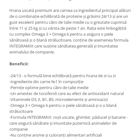
Lampi terarii
Hrana uscată premium are carnea ca ingredientul principal alături
Suplimente vitamino minerale
de o combinație echilibrată de proteine și grăsimi 24/13 și are un
reptile
gust excelent pentru câini de talie medie cu o greutate cuprinsă
între 11 și 25 kg și cu vârsta de peste 1 an. Rația este îmbogățită
Accesorii diverse terarii
cu complex Omega 3 + Omega 6 pentru a asigura o piele
Iazuri
sănătoasă și o blană strălucitoare, conține de asemenea formula
ІNTEGRAMIX care susține sănătatea generală și imunitatea
Igiena Iazuri
animalului de companie.
Conditioner apa iaz
Hrana pesti iazuri
Beneficii:
Teste apa iaz
-24/13 - o formulă bine echilibrată pentru hrana de zi cu zi
Filtre iaz
-Ingrediente din carne №1 în compoziție
-Pernițe optime pentru câini de talie medie
Pompe iaz
-Un amestec de tocoferoli care au efect de antioxidant natural
Incalzitor Iaz
-Vitaminele D3, E, B1, B5, microelemente și aminoacizi
Accesorii iaz
-Omega 3 + Omega 6 pentru o piele sănătoasă și o o blană
strălucitoare
Cai
-Formula INTEGRAMIX: roșii uscate, ghimbir, păducel și banane -
Toaletare cai
care asigură sănătate și imunitate puternică animalelor de
companie
Casti echitatie
-Nu conține arome și culoranți alimentari artificiali
Accesorii cai