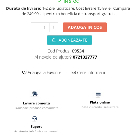
IN STOC
Filtru extern acvariu
Durata de livrare:
1-2 Zile lucratoare. Cost livrare 15.99 lei. Cumpara
de 249.99 lei pentru a beneficia de transport gratuit.
Filtru intern acvariu
Pompe aer acvariu
ADAUGA IN COS
Pompa apa acvariu
Lampa pentru acvariu
ABONEAZA-TE
Neoane si LED-uri pentru acvarii
Cod Produs:
C9534
Incalzitoare
Ai nevoie de ajutor?
0721327777
Substrat acvariu
Sisteme CO2
Adauga la Favorite
Cere informatii
Sterilizator acvariu
Racitoare
Fertilizatori acvarii
Tratamente pesti acvariu
Plata online
Livrare comenzi
Plata cu cardul securizata
Transport produse comandate
Teste apa
Furtune si conectori acvarii
Curatare acvarii
Suport
Asistenta telefonica sau email
Conditioneri apa acvariu