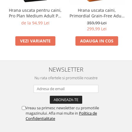
Hrana uscata pentru caini,
Hrana uscata caini,
Pro Plan Medium Adult Pui
Primordial Grain-Free Adult
si Orez
Macrou si Bivol, 12 Kg
de la 94,99 Lei
359,99 Lei
299,99 Lei
VEZI VARIANTE
ADAUGA IN COS
NEWSLETTER
Nu rata ofertele si promotiile noastre
Vreau sa primesc newsletter cu promotiile
magazinului. Afla mai multe in
Politica de
Confidentialitate