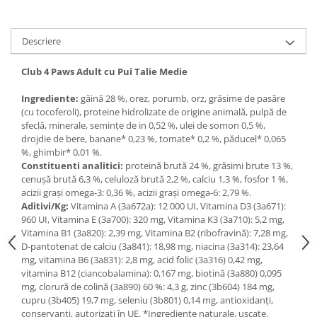
Medii filtrante
Decoruri si plante artificiale
Descriere
Accesorii acvarii
Piese de schimb
Club 4 Paws Adult cu Pui Talie Medie
Pasari
Ingrediente:
găină 28 %, orez, porumb, orz, grăsime de pasăre
Batoane
(cu tocoferoli), proteine hidrolizate de origine animală, pulpă de
Colivii pentru pasari
sfeclă, minerale, semințe de in 0,52 %, ulei de somon 0,5 %,
drojdie de bere, banane* 0,23 %, tomate* 0,2 %, păducel* 0,065
Hrana pasari
%, ghimbir* 0,01 %.
Rozatoare
Constituenti analitici:
proteină brută 24 %, grăsimi brute 13 %,
cenuşă brută 6,3 %, celuloză brută 2,2 %, calciu 1,3 %, fosfor 1 %,
Igiena rozatoare
acizii grași omega-3: 0,36 %, acizii grași omega-6: 2,79 %.
Hrana Rozatoare
Aditivi/Kg:
Vitamina A (3а672а): 12 000 UI, Vitamina D3 (3а671):
Reptile
960 UI, Vitamina E (3а700): 320 mg, Vitamina К3 (3а710): 5,2 mg,
Vitamina B1 (3а820): 2,39 mg, Vitamina B2 (ribofravină): 7,28 mg,
Hrana reptile
D-pantotenat de calciu (3а841): 18,98 mg, niacina (3a314): 23,64
Igiena reptile
mg, vitamina B6 (3а831): 2,8 mg, acid folic (3а316) 0,42 mg,
vitamina B12 (ciancobalamina): 0,167 mg, biotină (3а880) 0,095
Decoruri terarii
mg, clorură de colină (3а890) 60 %: 4,3 g, zinc (3b604) 184 mg,
Incalzitoare si pompe terarii
cupru (3b405) 19,7 mg, seleniu (3b801) 0,14 mg, antioxidanți,
conservanți, autorizați în UE. *Ingrediente naturale, uscate.
Solutii iluminat terarii