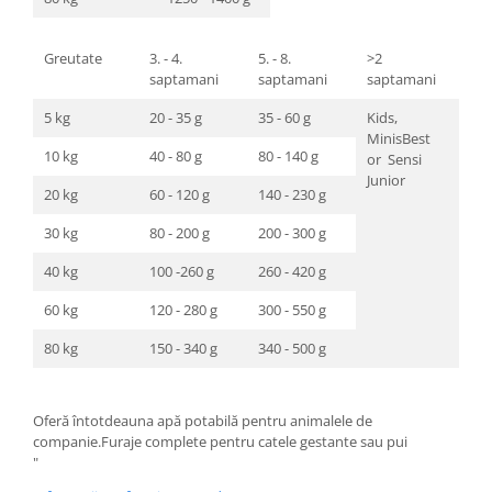
Greutate
3. - 4.
5. - 8.
>2
saptamani
saptamani
saptamani
5 kg
20 - 35 g
35 - 60 g
Kids,
MinisBest
10 kg
40 - 80 g
80 - 140 g
or Sensi
Junior
20 kg
60 - 120 g
140 - 230 g
30 kg
80 - 200 g
200 - 300 g
40 kg
100 -260 g
260 - 420 g
60 kg
120 - 280 g
300 - 550 g
80 kg
150 - 340 g
340 - 500 g
Oferă întotdeauna apă potabilă pentru animalele de
companie.Furaje complete pentru catele gestante sau pui
"