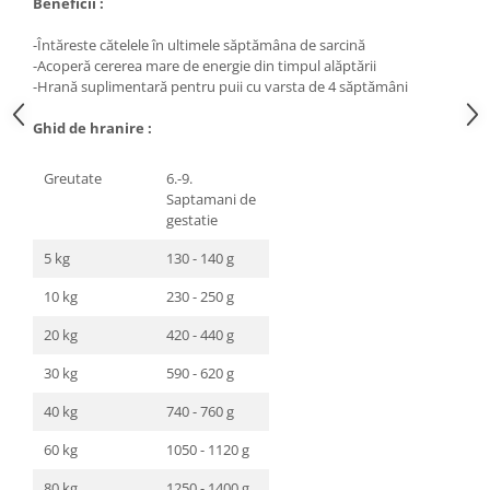
Beneficii :
Lampi terarii
-Întăreste cătelele în ultimele săptămâna de sarcină
Suplimente vitamino minerale
-Acoperă cererea mare de energie din timpul alăptării
reptile
-Hrană suplimentară pentru puii cu varsta de 4 săptămâni
Accesorii diverse terarii
Ghid de hranire :
Iazuri
Igiena Iazuri
Greutate
6.-9.
Conditioner apa iaz
Saptamani de
gestatie
Hrana pesti iazuri
Teste apa iaz
5 kg
130 - 140 g
Filtre iaz
10 kg
230 - 250 g
Pompe iaz
20 kg
420 - 440 g
Incalzitor Iaz
Accesorii iaz
30 kg
590 - 620 g
Cai
40 kg
740 - 760 g
Toaletare cai
60 kg
1050 - 1120 g
Casti echitatie
Accesorii cai
80 kg
1250 - 1400 g