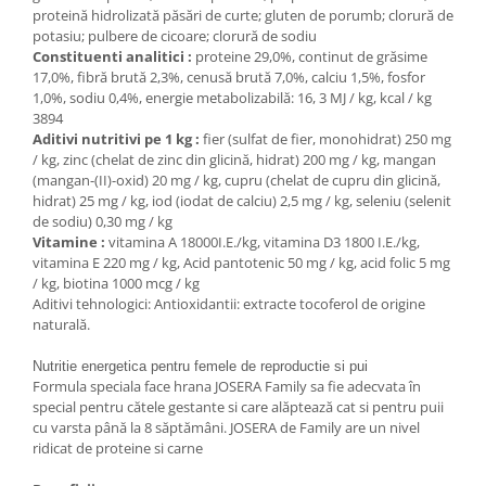
proteină hidrolizată păsări de curte; gluten de porumb; clorură de
Medii filtrante
potasiu; pulbere de cicoare; clorură de sodiu
Decoruri si plante artificiale
Constituenti analitici :
proteine 29,0%, continut de grăsime
Accesorii acvarii
17,0%, fibră brută 2,3%, cenusă brută 7,0%, calciu 1,5%, fosfor
1,0%, sodiu 0,4%, energie metabolizabilă: 16, 3 MJ / kg, kcal / kg
Piese de schimb
3894
Pasari
Aditivi nutritivi pe 1 kg :
fier (sulfat de fier, monohidrat) 250 mg
/ kg, zinc (chelat de zinc din glicină, hidrat) 200 mg / kg, mangan
Batoane
(mangan-(II)-oxid) 20 mg / kg, cupru (chelat de cupru din glicină,
Colivii pentru pasari
hidrat) 25 mg / kg, iod (iodat de calciu) 2,5 mg / kg, seleniu (selenit
Hrana pasari
de sodiu) 0,30 mg / kg
Vitamine :
vitamina A 18000I.E./kg, vitamina D3 1800 I.E./kg,
Rozatoare
vitamina E 220 mg / kg, Acid pantotenic 50 mg / kg, acid folic 5 mg
Igiena rozatoare
/ kg, biotina 1000 mcg / kg
Aditivi tehnologici: Antioxidantii: extracte tocoferol de origine
Hrana Rozatoare
naturală.
Reptile
Nutritie
energetica
pentru
femele
de reproductie
si
pui
Hrana reptile
Formula speciala face hrana JOSERA Family sa fie adecvata în
Igiena reptile
special pentru cătele gestante si care alăptează cat si pentru puii
Decoruri terarii
cu varsta până la 8 săptămâni. JOSERA de Family are un nivel
ridicat de proteine si carne
Incalzitoare si pompe terarii
Solutii iluminat terarii