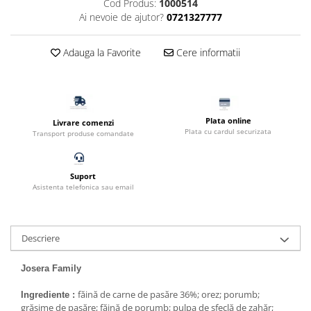
Cod Produs:
1000514
Filtru extern acvariu
Ai nevoie de ajutor?
0721327777
Filtru intern acvariu
Pompe aer acvariu
Adauga la Favorite
Cere informatii
Pompa apa acvariu
Lampa pentru acvariu
Neoane si LED-uri pentru acvarii
Plata online
Incalzitoare
Livrare comenzi
Plata cu cardul securizata
Transport produse comandate
Substrat acvariu
Sisteme CO2
Sterilizator acvariu
Suport
Asistenta telefonica sau email
Racitoare
Fertilizatori acvarii
Tratamente pesti acvariu
Descriere
Teste apa
Furtune si conectori acvarii
Josera Family
Curatare acvarii
făină de carne de pasăre 36%; orez; porumb;
Ingrediente :
Conditioneri apa acvariu
grăsime de pasăre; făină de porumb; pulpa de sfeclă de zahăr;