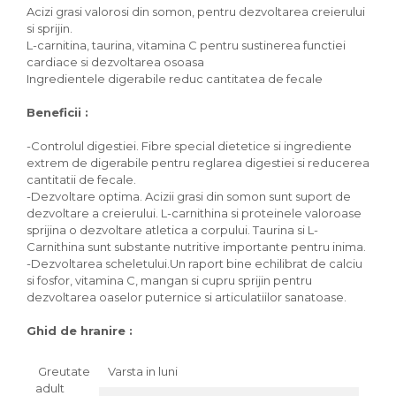
Acizi grasi valorosi din somon, pentru dezvoltarea creierului
si sprijin.
L-carnitina, taurina, vitamina C pentru sustinerea functiei
cardiace si dezvoltarea osoasa
Ingredientele digerabile reduc cantitatea de fecale
Beneficii :
-Controlul digestiei. Fibre special dietetice si ingrediente
extrem de digerabile pentru reglarea digestiei si reducerea
cantitatii de fecale.
-Dezvoltare optima. Acizii grasi din somon sunt suport de
dezvoltare a creierului. L-carnithina si proteinele valoroase
sprijina o dezvoltare atletica a corpului. Taurina si L-
Carnithina sunt substante nutritive importante pentru inima.
-Dezvoltarea scheletului.Un raport bine echilibrat de calciu
si fosfor, vitamina C, mangan si cupru sprijin pentru
dezvoltarea oaselor puternice si articulatiilor sanatoase.
Ghid de hranire :
Greutate
Varsta in luni
adult