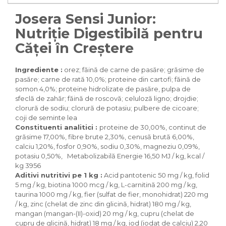
Pasari
Josera Sensi Junior:
Batoane
Colivii pentru pasari
Nutriție Digestibilă pentru
Hrana pasari
Căței în Creștere
Rozatoare
Igiena rozatoare
Ingrediente :
orez; făină de carne de pasăre; grăsime de
pasăre; carne de rată 10,0%; proteine din cartofi; făină de
Hrana Rozatoare
somon 4,0%; proteine hidrolizate de pasăre, pulpa de
Reptile
sfeclă de zahăr; făină de roscovă; celuloză ligno; drojdie;
clorură de sodiu; clorură de potasiu; pulbere de cicoare;
Hrana reptile
coji de seminte lea
Igiena reptile
Constituenti analitici :
proteine de 30,00%, continut de
Decoruri terarii
grăsime 17,00%, fibre brute 2,30%, cenusă brută 6,00%,
Incalzitoare si pompe terarii
calciu 1,20%, fosfor 0,90%, sodiu 0,30%, magneziu 0,09%,
potasiu 0,50%, Metabolizabilă Energie 16,50 MJ / kg, kcal /
Solutii iluminat terarii
kg 3956
Lampi terarii
Aditivi nutritivi pe 1 kg :
Acid pantotenic 50 mg / kg, folid
Suplimente vitamino minerale
5 mg / kg, biotina 1000 mcg / kg, L-carnitină 200 mg / kg,
reptile
taurina 1000 mg / kg, fier (sulfat de fier, monohidrat) 220 mg
Accesorii diverse terarii
/ kg, zinc (chelat de zinc din glicină, hidrat) 180 mg / kg,
mangan (mangan-(II)-oxid) 20 mg / kg, cupru (chelat de
Iazuri
cupru de glicină, hidrat) 18 mg / kg, iod (iodat de calciu) 2,20