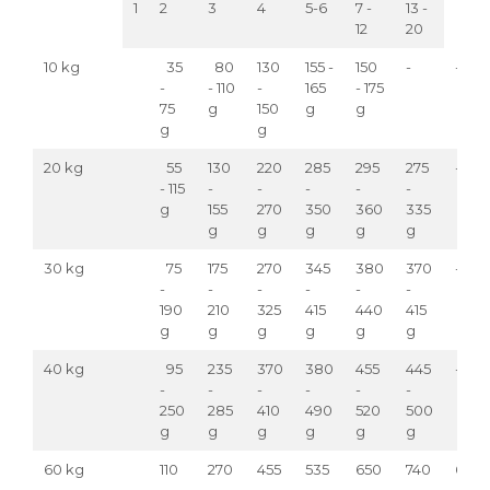
1
2
3
4
5-6
7 -
13 -
12
20
10 kg
35
80
130
155 -
150
-
-
-
- 110
-
165
- 175
75
g
150
g
g
g
g
20 kg
55
130
220
285
295
275
-
- 115
-
-
-
-
-
g
155
270
350
360
335
g
g
g
g
g
30 kg
75
175
270
345
380
370
-
-
-
-
-
-
-
190
210
325
415
440
415
g
g
g
g
g
g
40 kg
95
235
370
380
455
445
-
-
-
-
-
-
-
250
285
410
490
520
500
g
g
g
g
g
g
60 kg
110
270
455
535
650
740
695
-
-
-
-
-
-
-