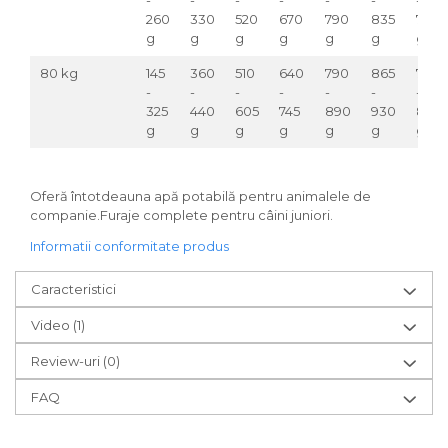
260
330
520
670
790
835
780
g
g
g
g
g
g
g
80 kg
145
360
510
640
790
865
790
-
-
-
-
-
-
-
325
440
605
745
890
930
835
g
g
g
g
g
g
g
Oferă întotdeauna apă potabilă pentru animalele de
companie.Furaje complete pentru câini juniori.
Informatii conformitate produs
Caracteristici
Video
(1)
Review-uri
(0)
FAQ