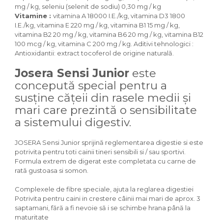
Igiena Iazuri
mg / kg, seleniu (selenit de sodiu) 0,30 mg / kg
Vitamine :
vitamina A 18000 I.E./kg, vitamina D3 1800
Conditioner apa iaz
I.E./kg, vitamina E 220 mg / kg, vitamina B1 15 mg / kg,
Hrana pesti iazuri
vitamina B2 20 mg / kg, vitamina B6 20 mg / kg, vitamina B12
Teste apa iaz
100 mcg / kg, vitamina C 200 mg / kg. Aditivi tehnologici :
Filtre iaz
Antioxidantii: extract tocoferol de origine naturală.
Pompe iaz
Josera Sensi Junior
este
Incalzitor Iaz
concepută special pentru a
Accesorii iaz
susține cățeii din rasele medii și
Cai
mari care prezintă o sensibilitate
Toaletare cai
a sistemului digestiv.
Casti echitatie
Accesorii cai
JOSERA Sensi Junior sprijină reglementarea digestie si este
potrivita pentru toti cainii tineri sensibili si / sau sportivi.
Formula extrem de digerat este completata cu carne de
rată gustoasa si somon.
Complexele de fibre speciale, ajuta la reglarea digestiei
Potrivita pentru caini in crestere câinii mai mari de aprox. 3
saptamani, fără a fi nevoie să i se schimbe hrana până la
maturitate