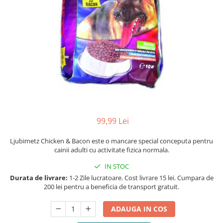
Racitoare
Custi transport /exterior/ expozitie
Masini de tuns caini
caini
Fertilizatori acvarii
Lesa caine
Accesorii masini tuns caini
Tratamente pesti acvariu
Zgarzi si hamuri caini
Toaletare
Teste apa
Jucarii caini
Igiena caini
Furtune si conectori acvarii
Botnita caine
Antiparazitare caini
Pisici
Curatare acvarii
Accesorii diverse caini
Hrana uscata pentru pisici
Conditioneri apa acvariu
Hrana umeda pentru pisici
Medii filtrante
Suplimente vitamino minerale
99,99 Lei
Decoruri si plante artificiale
pisici
Accesorii acvarii
Recompense pisici
Ljubimetz Chicken & Bacon este o
mancare special conceputa pentru
cainii adulti cu activitate fizica normala.
Asternut pentru litiere
Piese de schimb
Litiere pentru pisici
IN STOC
Durata de livrare:
1-2 Zile lucratoare. Cost livrare 15 lei. Cumpara de
Toaletare pisici
200 lei pentru a beneficia de transport gratuit.
Antiparazitare pisici
Pesti
ADAUGA IN COS
Hrana pesti acvariu