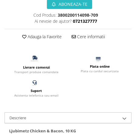
ABONEAZA-TE
Filtru extern acvariu
Filtru intern acvariu
Cod Produs:
3800200114098-709
Ai nevoie de ajutor?
0721327777
Pompe aer acvariu
Pompa apa acvariu
Adauga la Favorite
Cere informatii
Lampa pentru acvariu
Neoane si LED-uri pentru acvarii
Incalzitoare
Substrat acvariu
Plata online
Livrare comenzi
Sisteme CO2
Plata cu cardul securizata
Transport produse comandate
Sterilizator acvariu
Racitoare
Suport
Fertilizatori acvarii
Asistenta telefonica sau email
Tratamente pesti acvariu
Teste apa
Furtune si conectori acvarii
Descriere
Curatare acvarii
Ljubimetz Chicken & Bacon, 10 KG
Conditioneri apa acvariu