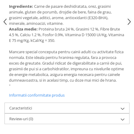
Medii filtrante
Ingrediente:
Carne de pasare deshidratata, orez, grasimi
Decoruri si plante artificiale
animale, gluten de porumb, drojdie de bere, faina de grau,
grasimi vegetale, aditici, arome, antioxidanti (E320-BHA),
Accesorii acvarii
minerale, aminoacizi, vitamine.
Piese de schimb
Analiza medie:
Proteina bruta 24 %, Grasimi 12 %, Fibre Brute
4.5 %, Calciu 1.2 %, Fosfor 0.9%, Vitamina D 15000 UI/Kg, Vitamina
Pasari
E 75 mg/Kg, kCal/Kg = 350.
Batoane
Mancare special conceputa pentru cainii adulti cu activitate fizica
Colivii pentru pasari
normala. Este ideala pentru hranirea regulata, fara a provoca
Hrana pasari
exces de greutate. Gradul ridicat de digerabilitate a carnii de pui,
Rozatoare
grasimii de pui si a carbohidratilor, impreuna cu nivelurile optime
de energie metabolica, asigura energia necesara pentru cainele
Igiena rozatoare
dumneavoastra, si in acelasi timp, cu doze mai mici de hrana.
Hrana Rozatoare
"
Reptile
Informatii conformitate produs
Hrana reptile
Caracteristici
Igiena reptile
Decoruri terarii
Review-uri
(0)
Incalzitoare si pompe terarii
Solutii iluminat terarii