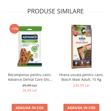
Lampi terarii
PRODUSE SIMILARE
Suplimente vitamino minerale
reptile
Accesorii diverse terarii
-17%
Iazuri
Igiena Iazuri
Conditioner apa iaz
Hrana pesti iazuri
Teste apa iaz
Filtre iaz
Pompe iaz
Recompense pentru caini,
Hrana uscata pentru caini,
Incalzitor Iaz
Advance Dental Care Stick
Bosch Maxi Adult, 15 Kg
Accesorii iaz
Medium/Maxi, 180g
29,99 Lei
249,99 Lei
Cai
24,99 Lei
Toaletare cai
Casti echitatie
ADAUGA IN COS
ADAUGA IN COS
Accesorii cai