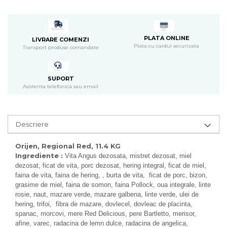
Pasari
Batoane
Colivii pentru pasari
PLATA ONLINE
LIVRARE COMENZI
Hrana pasari
Plata cu cardul securizata
Transport produse comandate
Rozatoare
Igiena rozatoare
SUPORT
Hrana Rozatoare
Asistenta telefonica sau email
Reptile
Hrana reptile
Igiena reptile
Descriere
Decoruri terarii
Incalzitoare si pompe terarii
Orijen, Regional Red, 11.4 KG
Ingrediente
:
Vita Angus dezosata, mistret dezosat, miel
Solutii iluminat terarii
dezosat, ficat de vita, porc dezosat, hering integral, ficat de miel,
Lampi terarii
faina de vita, faina de hering, , burta de vita, ficat de porc, bizon,
Suplimente vitamino minerale
grasime de miel, faina de somon, faina Pollock, oua integrale, linte
reptile
rosie, naut, mazare verde, mazare galbena, linte verde, ulei de
Accesorii diverse terarii
hering, trifoi, fibra de mazare, dovlecel, dovleac de placinta,
spanac, morcovi, mere Red Delicious, pere Bartletto, merisor,
Iazuri
afine, varec, radacina de lemn dulce, radacina de angelica,