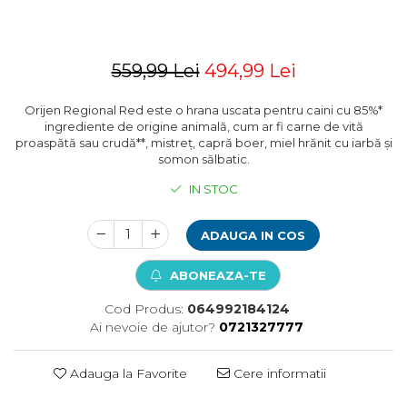
Pompa apa acvariu
Lampa pentru acvariu
Neoane si LED-uri pentru acvarii
559,99 Lei
494,99 Lei
Incalzitoare
Substrat acvariu
Orijen Regional Red este o hrana uscata pentru caini cu 85%*
Sisteme CO2
ingrediente de origine animală, cum ar fi carne de vită
proaspătă sau crudă**, mistreț, capră boer, miel hrănit cu iarbă și
Sterilizator acvariu
somon sălbatic.
Racitoare
IN STOC
Fertilizatori acvarii
Tratamente pesti acvariu
Teste apa
ADAUGA IN COS
Furtune si conectori acvarii
ABONEAZA-TE
Curatare acvarii
Conditioneri apa acvariu
Cod Produs:
064992184124
Medii filtrante
Ai nevoie de ajutor?
0721327777
Decoruri si plante artificiale
Accesorii acvarii
Adauga la Favorite
Cere informatii
Piese de schimb