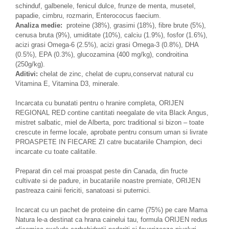
Igiena Iazuri
schinduf, galbenele, fenicul dulce, frunze de menta, musetel,
papadie, cimbru, rozmarin, Enterococus faecium.
Conditioner apa iaz
Analiza medie:
proteine (38%), grasimi (18%), fibre brute (5%),
Hrana pesti iazuri
cenusa bruta (9%), umiditate (10%), calciu (1.9%), fosfor (1.6%),
Teste apa iaz
acizi grasi Omega-6 (2.5%), acizi grasi Omega-3 (0.8%), DHA
Filtre iaz
(0.5%), EPA (0.3%), glucozamina (400 mg/kg), condroitina
(250g/kg).
Pompe iaz
Aditivi:
chelat de zinc, chelat de cupru,conservat natural cu
Incalzitor Iaz
Vitamina E, Vitamina D3, minerale.
Accesorii iaz
Cai
Incarcata cu bunatati pentru o hranire completa, ORIJEN
REGIONAL RED contine cantitati neegalate de vita Black Angus,
Toaletare cai
mistret salbatic, miel de Alberta, porc traditional si bizon – toate
Casti echitatie
crescute in ferme locale, aprobate pentru consum uman si livrate
PROASPETE IN FIECARE ZI catre bucatariile Champion, deci
Accesorii cai
incarcate cu toate calitatile.
Preparat din cel mai proaspat peste din Canada, din fructe
cultivate si de padure, in bucatariile noastre premiate, ORIJEN
pastreaza cainii fericiti, sanatoasi si puternici.
Incarcat cu un pachet de proteine din carne (75%) pe care Mama
Natura le-a destinat ca hrana cainelui tau, formula ORIJEN redus