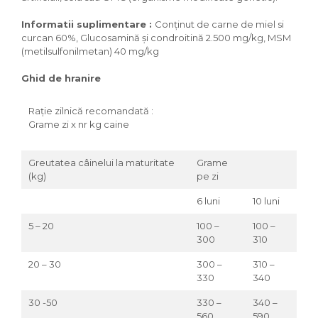
Informatii suplimentare :
Conţinut de carne de miel si
curcan 60%, Glucosamină şi condroitină 2.500 mg/kg, MSM
(metilsulfonilmetan) 40 mg/kg
Ghid de hranire
Raţie zilnică recomandată :
Grame zi x nr kg caine
Greutatea câinelui la maturitate
Grame
(kg)
pe zi
6 luni
10 luni
15 lu
5 – 20
100 –
100 –
100 
300
310
308
20 – 30
300 –
310 –
308
330
340
340
30 -50
330 –
340 –
340
560
590
590