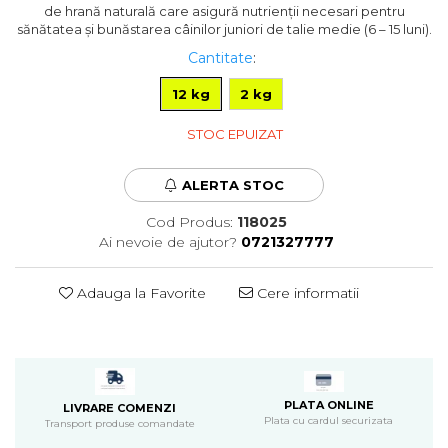
de hrană naturală care asigură nutrienţii necesari pentru
Pompa apa acvariu
sănătatea şi bunăstarea câinilor juniori de talie medie (6 – 15 luni).
Lampa pentru acvariu
Cantitate
:
Neoane si LED-uri pentru acvarii
Incalzitoare
12 kg
2 kg
Substrat acvariu
STOC EPUIZAT
Sisteme CO2
Sterilizator acvariu
ALERTA STOC
Racitoare
Fertilizatori acvarii
Cod Produs:
118025
Tratamente pesti acvariu
Ai nevoie de ajutor?
0721327777
Teste apa
Furtune si conectori acvarii
Adauga la Favorite
Cere informatii
Curatare acvarii
Conditioneri apa acvariu
Medii filtrante
Decoruri si plante artificiale
Accesorii acvarii
PLATA ONLINE
LIVRARE COMENZI
Plata cu cardul securizata
Transport produse comandate
Piese de schimb