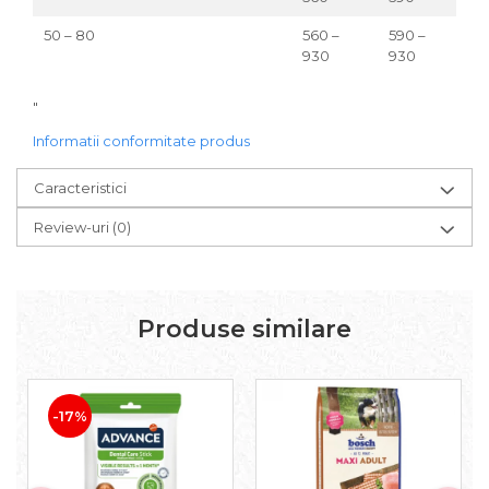
50 – 80
560 –
590 –
560
930
930
890
"
Informatii conformitate produs
Caracteristici
Review-uri
(0)
Produse similare
-17%