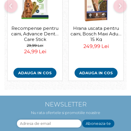
Recompense pentru
Hrana uscata pentru
caini, Advance Dental
caini, Bosch Maxi Adult,
Care Stick
15 Kg
Medium/Maxi, 180g
29,99 Lei
249,99 Lei
24,99 Lei
ADAUGA IN COS
ADAUGA IN COS
NEWSLETTER
Nu rata ofertele si promotiile noastre