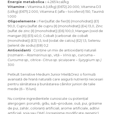
Energie metabolica :
4.265 kcal/kg
Igiena Iazuri
Vitamine :
Vitamina A (UI/kg) (E672) 20.000, Vitamina D3
Conditioner apa iaz
(UI/kg) (E671) 2.000, Vitamina E (alfa – tocoferol) 150, Taurină
Hrana pesti iazuri
1.000
Teste apa iaz
Oligoelemente :
Fier(sulfat de fier(II) (monohidrat)) (E1)
90,0, Cupru (sulfat de cupru (II) (monohidrat)) (E4) 13,0, Zinc
Filtre iaz
(sulfat de zinc (II) (monohidrat)) (E6) 100,0, Mangan (oxid de
Pompe iaz
mangan (II)) (E5) 40,0, Cobalt (carbonat de cobalt
Incalzitor Iaz
(monohidrat)) (E3) 1,5, Iod (iodat de calciu) (E2) 1,5, Seleniu
Accesorii iaz
(selenit de sodiu) (E8) 0,2
Antioxidanti
: Conţine un mix de antioxidanţi naturali
Cai
(rozmarin –
Rosmarinus sp.,
viţă
– Vinis sp.,
curcuma
–
Toaletare cai
Curcuma sp.,
citrice
- Citrus sp.
şicuişoare
– Syzygium sp.)
300
Casti echitatie
Accesorii cai
Petkult Sensitive Medium Junior Miel&Orez
o formulă
avansată de hrană naturală care asigură nutrienţii necesari
pentru sănătatea şi bunăstarea câinilor juniori de talie
medie (6 – 15 luni).
Nu conţine ingredientele cunoscute cu potenţial
alergogen: porumb, grâu, sub¬produse, ouă, pui, grăsime
de pui, zahăr, coloranţi artificiali, arome artificiale, aditivi
artificiali, soia sau OMG (organisme modificate genetic).