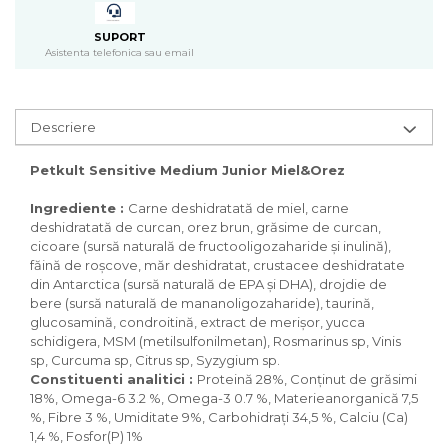
Pasari
Batoane
SUPORT
Asistenta telefonica sau email
Colivii pentru pasari
Hrana pasari
Rozatoare
Descriere
Igiena rozatoare
Hrana Rozatoare
Petkult Sensitive Medium Junior Miel&Orez
Reptile
Ingrediente :
Carne deshidratată de miel, carne
Hrana reptile
deshidratată de curcan, orez brun, grăsime de curcan,
Igiena reptile
cicoare (sursă naturală de fructooligozaharide şi inulină),
Decoruri terarii
făină de roşcove, măr deshidratat, crustacee deshidratate
din Antarctica (sursă naturală de EPA şi DHA), drojdie de
Incalzitoare si pompe terarii
bere (sursă naturală de mananoligozaharide), taurină,
Solutii iluminat terarii
glucosamină, condroitină, extract de merişor, yucca
Lampi terarii
schidigera, MSM (metilsulfonilmetan), Rosmarinus sp, Vinis
Suplimente vitamino minerale
sp, Curcuma sp, Citrus sp, Syzygium sp.
reptile
Constituenti analitici :
Proteină 28%, Conţinut de grăsimi
18%, Omega-6 3.2 %, Omega-3 0.7 %, Materieanorganică 7,5
Accesorii diverse terarii
%, Fibre 3 %, Umiditate 9%, Carbohidraţi 34,5 %, Calciu (Ca)
Iazuri
1,4 %, Fosfor(P) 1%