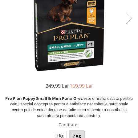
Racitoare
Custi transport /exterior/ expozitie
Masini de tuns caini
caini
Fertilizatori acvarii
Lesa caine
Accesorii masini tuns caini
Tratamente pesti acvariu
Zgarzi si hamuri caini
Toaletare
Teste apa
Jucarii caini
Igiena caini
Furtune si conectori acvarii
Botnita caine
Antiparazitare caini
Pisici
Curatare acvarii
Accesorii diverse caini
Hrana uscata pentru pisici
Conditioneri apa acvariu
Hrana umeda pentru pisici
Medii filtrante
Suplimente vitamino minerale
Decoruri si plante artificiale
pisici
249,99 Lei
169,99 Lei
Accesorii acvarii
Recompense pisici
Asternut pentru litiere
Piese de schimb
Pro Plan Puppy Small & Mini Pui si Orez
este o hrana uscata pentru
Litiere pentru pisici
caini,
special conceputa pentru a satisface necesitatile nutritionale
pentru puii de caine din rase de talie mica si pentru a contribui la
Toaletare pisici
sanatatea si prosperitatea acestora.
Antiparazitare pisici
Cantitate
:
Pesti
3 kg
7 Kg
Hrana pesti acvariu