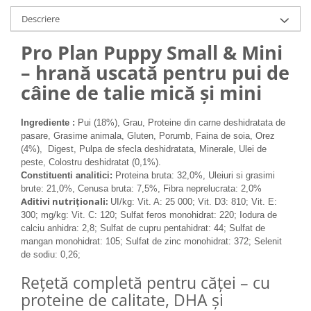
Medii filtrante
Descriere
Decoruri si plante artificiale
Pro Plan Puppy Small & Mini
Accesorii acvarii
Piese de schimb
– hrană uscată pentru pui de
Pasari
câine de talie mică și mini
Batoane
Colivii pentru pasari
Ingrediente :
Pui (18%), Grau, Proteine din carne deshidratata de
pasare, Grasime animala, Gluten, Porumb, Faina de soia, Orez
Hrana pasari
(4%), Digest, Pulpa de sfecla deshidratata, Minerale, Ulei de
Rozatoare
peste, Colostru deshidratat (0,1%).
Constituenti analitici:
Proteina bruta: 32,0%, Uleiuri si grasimi
Igiena rozatoare
brute: 21,0%, Cenusa bruta: 7,5%, Fibra neprelucrata: 2,0%
Hrana Rozatoare
Aditivi nutriţionali:
UI/kg: Vit. A: 25 000; Vit. D3: 810; Vit. E:
Reptile
300; mg/kg: Vit. C: 120; Sulfat feros monohidrat: 220; Iodura de
calciu anhidra: 2,8; Sulfat de cupru pentahidrat: 44; Sulfat de
Hrana reptile
mangan monohidrat: 105; Sulfat de zinc monohidrat: 372; Selenit
Igiena reptile
de sodiu: 0,26;
Decoruri terarii
Rețetă completă pentru căței – cu
Incalzitoare si pompe terarii
proteine de calitate, DHA și
Solutii iluminat terarii