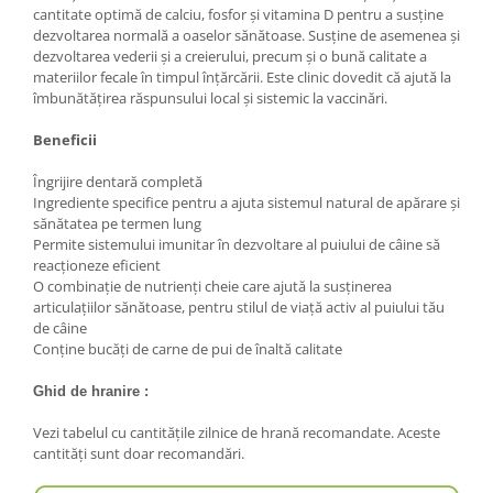
cantitate optimă de calciu, fosfor și vitamina D pentru a susține
dezvoltarea normală a oaselor sănătoase. Susține de asemenea și
dezvoltarea vederii și a creierului, precum și o bună calitate a
materiilor fecale în timpul înțărcării. Este clinic dovedit că ajută la
îmbunătățirea răspunsului local și sistemic la vaccinări.
Beneficii
Îngrijire dentară completă
Ingrediente specifice pentru a ajuta sistemul natural de apărare și
sănătatea pe termen lung
Permite sistemului imunitar în dezvoltare al puiului de câine să
reacționeze eficient
O combinație de nutrienți cheie care ajută la susținerea
articulațiilor sănătoase, pentru stilul de viață activ al puiului tău
de câine
Conține bucăți de carne de pui de înaltă calitate
Ghid de hranire :
Vezi tabelul cu cantităţile zilnice de hrană recomandate. Aceste
cantităţi sunt doar recomandări.