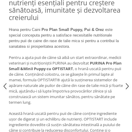
nutrienți esențiali pentru creștere
Lampi terarii
sănătoasă, imunitate și dezvoltarea
Suplimente vitamino minerale
creierului
reptile
Accesorii diverse terarii
Hrana pentru Caini
Pro Plan Small Puppy, Pui & Orez
este
special conceputa pentru a satisface necesitatile nutritionale
Iazuri
pentru puii de caine din rase de talie mica si pentru a contribui la
Igiena Iazuri
sanatatea si prosperitatea acestora.
Conditioner apa iaz
Pentru a ajuta puii de câine să aibă un start extraordinar, medicii
Hrana pesti iazuri
veterinari și nutriționiștii PURINA au dezvoltat
PURINA Pro Plan
Teste apa iaz
Small &MiniI Puppy cu OPTISTART
, o hrană uscată pentru puii
de câine. Conținând colostru, ce se găsește în primul lapte al
Filtre iaz
mamei, formula OPTISTART® ajută la susținerea sistemelor de
Pompe iaz
apărare naturale ale puilor de câine din rase de talie mică și foarte
Incalzitor Iaz
mică, ajutându-i să lupte împotriva provocărilor zilnice și să
construiască un sistem imunitar sănătos, pentru sănătate pe
Accesorii iaz
termen lung.
Cai
Această hrană uscată pentru puii de câine conține ingrediente
Toaletare cai
ușor de digerat și un echilibru de nutrienți. OPTISTART include
Casti echitatie
ingrediente dovedite că susțin sănătatea intestinală a puiului de
câine și contribuie la reducerea disconfortului. Conține și o
Accesorii cai