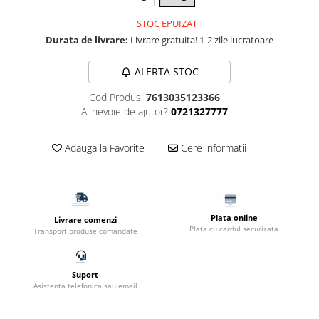
Filtru extern acvariu
STOC EPUIZAT
Filtru intern acvariu
Durata de livrare:
Livrare gratuita! 1-2 zile lucratoare
Pompe aer acvariu
Pompa apa acvariu
ALERTA STOC
Lampa pentru acvariu
Cod Produs:
7613035123366
Neoane si LED-uri pentru acvarii
Ai nevoie de ajutor?
0721327777
Incalzitoare
Substrat acvariu
Adauga la Favorite
Cere informatii
Sisteme CO2
Sterilizator acvariu
Racitoare
Fertilizatori acvarii
Plata online
Livrare comenzi
Plata cu cardul securizata
Transport produse comandate
Tratamente pesti acvariu
Teste apa
Furtune si conectori acvarii
Suport
Asistenta telefonica sau email
Curatare acvarii
Conditioneri apa acvariu