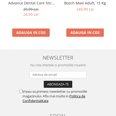
Advance Dental Care Stick
Bosch Maxi Adult, 15 Kg
Medium/Maxi, 180g
29,99 Lei
249,99 Lei
24,99 Lei
ADAUGA IN COS
ADAUGA IN COS
NEWSLETTER
Nu rata ofertele si promotiile noastre
Vreau sa primesc newsletter cu promotiile
magazinului. Afla mai multe in
Politica de
Confidentialitate
SOCIAL