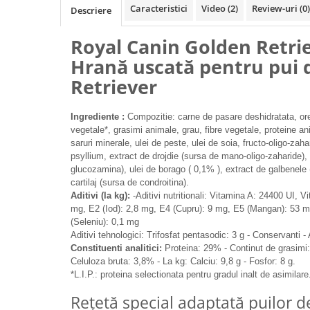
Caracteristici
Video
(2)
Review-uri
(0)
Descriere
Filtru extern acvariu
Filtru intern acvariu
Royal Canin Golden Retri
Pompe aer acvariu
Hrană uscată pentru pui 
Pompa apa acvariu
Retriever
Lampa pentru acvariu
Neoane si LED-uri pentru acvarii
Ingrediente :
Compozitie: carne de pasare deshidratata, ore
Incalzitoare
vegetale*, grasimi animale, grau, fibre vegetale, proteine an
Substrat acvariu
saruri minerale, ulei de peste, ulei de soia, fructo-oligo-za
psyllium, extract de drojdie (sursa de mano-oligo-zaharide),
Sisteme CO2
glucozamina), ulei de borago ( 0,1% ), extract de galbenele (
Sterilizator acvariu
cartilaj (sursa de condroitina).
Racitoare
Aditivi (la kg):
-Aditivi nutritionali: Vitamina A: 24400 UI, V
mg, E2 (Iod): 2,8 mg, E4 (Cupru): 9 mg, E5 (Mangan): 53 m
Fertilizatori acvarii
(Seleniu): 0,1 mg
Tratamente pesti acvariu
Aditivi tehnologici: Trifosfat pentasodic: 3 g - Conservanti - 
Teste apa
Constituenti analitici:
Proteina: 29% - Continut de grasimi
Celuloza bruta: 3,8% - La kg: Calciu: 9,8 g - Fosfor: 8 g.
Furtune si conectori acvarii
*L.I.P.: proteina selectionata pentru gradul inalt de asimilare
Curatare acvarii
Rețetă special adaptată puilor 
Conditioneri apa acvariu