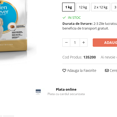
1 kg
12 kg
2 x 12 kg
3
IN STOC
Durata de livrare:
2-3 Zile lucrato
beneficia de transport gratuit.
ADAUG
Cod Produs:
135200
Ai nevoie 
Adauga la Favorite
Cere 
Plata online
Plata cu cardul securizata