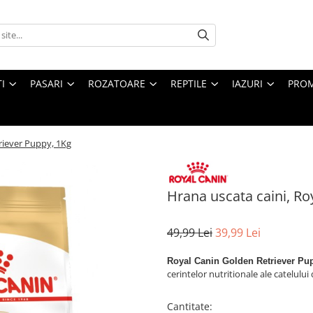
I
PASARI
ROZATOARE
REPTILE
IAZURI
PROM
riever Puppy, 1Kg
Hrana uscata caini, Ro
49,99 Lei
39,99 Lei
Royal Canin Golden Retriever Pu
cerintelor nutritionale ale catelului
Cantitate
: