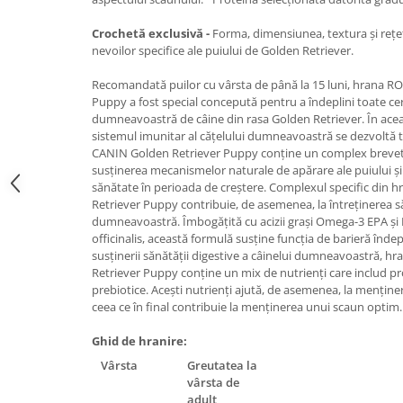
Lampi terarii
Crochetă exclusivă -
Forma, dimensiunea, textura şi rețe
Suplimente vitamino minerale
nevoilor specifice ale puiului de Golden Retriever.
reptile
Recomandată puilor cu vârsta de până la 15 luni, hrana 
Accesorii diverse terarii
Puppy a fost special concepută pentru a îndeplini toate ceri
Iazuri
dumneavoastră de câine din rasa Golden Retriever. În aceas
sistemul imunitar al cățelului dumneavoastră se dezvoltă 
Igiena Iazuri
CANIN Golden Retriever Puppy conține un complex brevetat
Conditioner apa iaz
susținerea mecanismelor naturale de apărare ale puiului și
Hrana pesti iazuri
sănătate în perioada de creștere. Complexul specific din
Retriever Puppy contribuie, de asemenea, la întreținerea sănăt
Teste apa iaz
dumneavoastră. Îmbogățită cu acizii grași Omega-3 EPA și 
Filtre iaz
officinalis, această formulă susține funcția de barieră îndepl
Pompe iaz
susținerii sănătății digestive a câinelui dumneavoastră,
Retriever Puppy conține un mix de nutrienți care includ pro
Incalzitor Iaz
prebiotice. Acești nutrienți ajută, de asemenea, la menținere
Accesorii iaz
ceea ce în final contribuie la menținerea unui scaun optim.
Cai
Ghid de hranire:
Toaletare cai
Vârsta
Greutatea la
Casti echitatie
vârsta de
Accesorii cai
adult