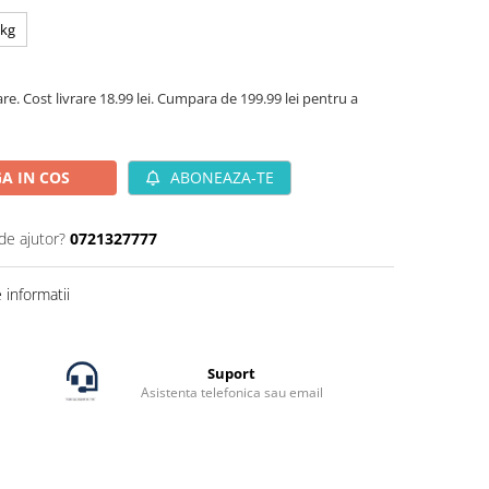
 kg
are. Cost livrare 18.99 lei. Cumpara de 199.99 lei pentru a
A IN COS
ABONEAZA-TE
de ajutor?
0721327777
informatii
Suport
Asistenta telefonica sau email