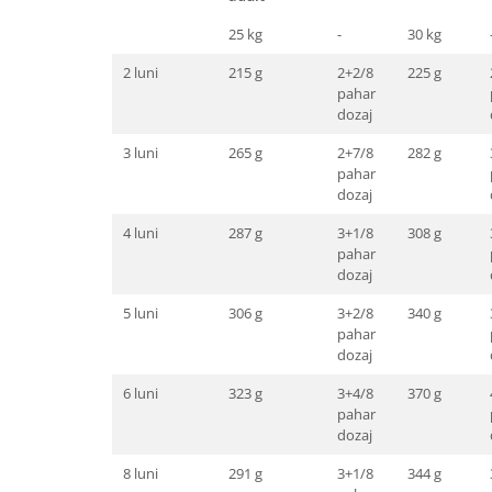
25 kg
-
30 kg
2 luni
215 g
2+2/8
225 g
pahar
dozaj
3 luni
265 g
2+7/8
282 g
pahar
dozaj
4 luni
287 g
3+1/8
308 g
pahar
dozaj
5 luni
306 g
3+2/8
340 g
pahar
dozaj
6 luni
323 g
3+4/8
370 g
pahar
dozaj
8 luni
291 g
3+1/8
344 g