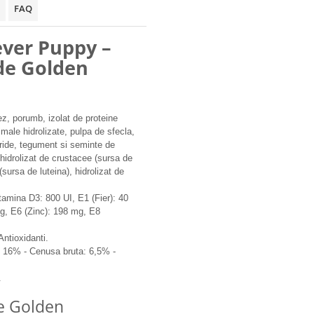
FAQ
ever Puppy –
de Golden
z, porumb, izolat de proteine
imale hidrolizate, pulpa de sfecla,
haride, tegument si seminte de
 hidrolizat de crustacee (sursa de
sursa de luteina), hidrolizat de
itamina D3: 800 UI, E1 (Fier): 40
g, E6 (Zinc): 198 mg, E8
Antioxidanti.
: 16% - Cenusa bruta: 6,5% -
.
de Golden