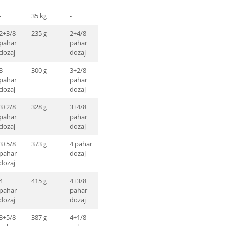
-
35 kg
-
2+3/8
235 g
2+4/8
pahar
pahar
dozaj
dozaj
3
300 g
3+2/8
pahar
pahar
dozaj
dozaj
3+2/8
328 g
3+4/8
pahar
pahar
dozaj
dozaj
3+5/8
373 g
4 pahar
pahar
dozaj
dozaj
4
415 g
4+3/8
pahar
pahar
dozaj
dozaj
3+5/8
387 g
4+1/8