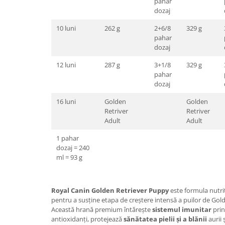
pahar
dozaj
10 luni
262 g
2+6/8
329 g
pahar
dozaj
12 luni
287 g
3+1/8
329 g
pahar
dozaj
16 luni
Golden
Golden
Retriver
Retriver
Adult
Adult
1 pahar
dozaj = 240
ml = 93 g
Royal Canin Golden Retriever Puppy
este formula nutri
pentru a susține etapa de creștere intensă a puilor de Gold
Această hrană premium întărește
sistemul imunitar
prin
antioxidanți, protejează
sănătatea pielii și a blănii
aurii 