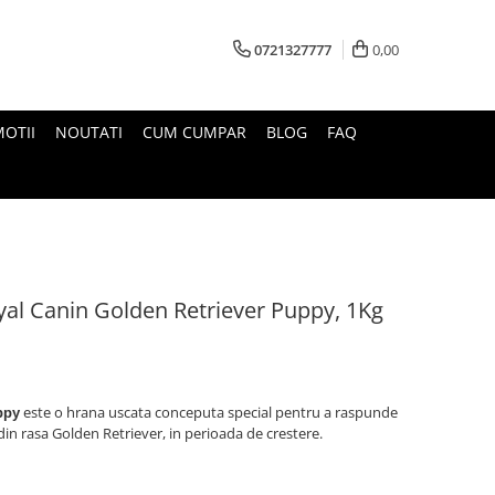
0721327777
0,00
OTII
NOUTATI
CUM CUMPAR
BLOG
FAQ
yal Canin Golden Retriever Puppy, 1Kg
este o hrana uscata conceputa special pentru a raspunde
ppy
 din rasa Golden Retriever, in perioada de crestere.