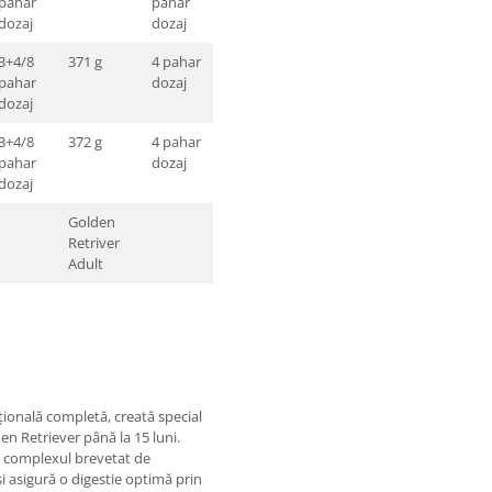
pahar
pahar
dozaj
dozaj
3+4/8
371 g
4 pahar
pahar
dozaj
dozaj
3+4/8
372 g
4 pahar
pahar
dozaj
dozaj
Golden
Retriver
Adult
țională completă, creată special
en Retriever până la 15 luni.
 complexul brevetat de
și asigură o digestie optimă prin