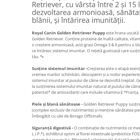
Retriever, cu vârsta între 2 și 15 
Medii filtrante
dezvoltarea armonioasă, sănătate
Decoruri si plante artificiale
blănii, și întărirea imunității.
Accesorii acvarii
Piese de schimb
Royal Canin Golden Retriever Puppy
este hrana uscată 
Pasari
Golden Retriever. Conține proteine de înaltă calitate, vita
o creștere armonioasă, acizi grași Omega 3 & 6 pentru o bla
Batoane
ce întăresc sistemul imunitar. O rețetă gustoasă care susține
Colivii pentru pasari
tău. 🐾
Hrana pasari
Susține sistemul imunitar -
Creșterea este o etapă esenția
Rozatoare
vremea marilor schimbări, descoperiri și a noilor experien
sistemul imunitar al puiului de câine se dezvoltă treptat.
Igiena rozatoare
la susținerea sistemului imunitar natural al puiului de câi
Hrana Rozatoare
patentat* de antioxidanți care include vitamina E.*Franţa
Reptile
Piele şi blană sănătoase -
Golden Retriever Puppy susţine 
Hrana reptile
(complex exclusiv de nutrimente) şi menţine sănătatea pielii
Igiena reptile
Îmbogăţit cu ulei de Borago Officinalis.
Decoruri terarii
Siguranță digestivă -
O combinație de nutrimente ce menț
Incalzitoare si pompe terarii
L.I.P.*), echilibrul optim al florei intestinale (prebiotice FO
Solutii iluminat terarii
aspectului scaunului. *Proteină selecționată datorită gradul