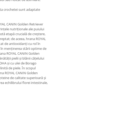
ta crochetei sunt adaptate
ROYAL CANIN Golden Retriever
nțele nutriționale ale puiului
tă etapă crucială de creștere,
treptat; de aceea, hrana ROYAL
 de antioxidanți cu rol în
 în menținerea stării optime de
 hrana ROYAL CANIN Golden
ății pielii și blănii cățelului
DHA și cu ulei de Borago
inită de piele. În scopul
 hrana ROYAL CANIN Golden
teine de calitate superioară și
a echilibrului florei intestinale,