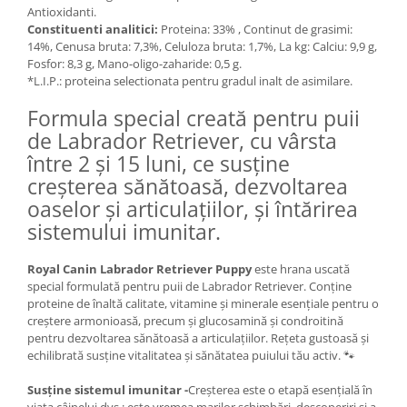
Antioxidanti.
Lampi terarii
Constituenti analitici:
Proteina: 33% , Continut de grasimi:
Suplimente vitamino minerale
14%, Cenusa bruta: 7,3%, Celuloza bruta: 1,7%, La kg: Calciu: 9,9 g,
reptile
Fosfor: 8,3 g, Mano-oligo-zaharide: 0,5 g.
*L.I.P.: proteina selectionata pentru gradul inalt de asimilare.
Accesorii diverse terarii
Iazuri
Formula special creată pentru puii
de Labrador Retriever, cu vârsta
Igiena Iazuri
între 2 și 15 luni, ce susține
Conditioner apa iaz
creșterea sănătoasă, dezvoltarea
Hrana pesti iazuri
oaselor și articulațiilor, și întărirea
Teste apa iaz
sistemului imunitar.
Filtre iaz
Pompe iaz
Royal Canin Labrador Retriever Puppy
este hrana uscată
Incalzitor Iaz
special formulată pentru puii de Labrador Retriever. Conține
proteine de înaltă calitate, vitamine și minerale esențiale pentru o
Accesorii iaz
creștere armonioasă, precum și glucosamină și condroitină
Cai
pentru dezvoltarea sănătoasă a articulațiilor. Rețeta gustoasă și
echilibrată susține vitalitatea și sănătatea puiului tău activ. 🐾
Toaletare cai
Casti echitatie
Susține sistemul imunitar -
Creșterea este o etapă esențială în
Accesorii cai
viața câinelui dvs.: este vremea marilor schimbări, descoperiri și a