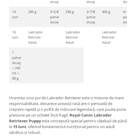
dozaj
dozaj
dozaj
14
289 g
3+2/8
338 g
3+7/8
400 g
4+4/8
luni
pahar
pahar
pahar
dozaj
dozaj
dozaj
16
Labrador
Labrador
Labrador
luni
Retriver
Retriver
Retriver
Adult
Adult
Adult
1
pahar
dozaj
= 240
ml =
88 g
Hranirea unui pui de Labrador Retriever este o misiune de mare
responsabilitate, deoarece această rasă are o perioadă de
creștere rapidă și o poftă de mâncare legendară, care poate pune
presiune pe un schelet încă fragil.
Royal Canin Labrador
Retriever Puppy
este concepută special pentru cățelușii de până
la
15 luni
, oferind fundamentul nutrițional pentru un adult
sănătos și robust.