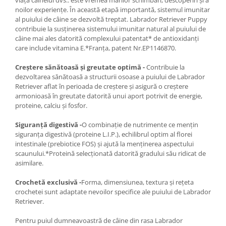
noilor experiențe. În această etapă importantă, sistemul imunitar
al puiului de câine se dezvoltă treptat. Labrador Retriever Puppy
contribuie la susținerea sistemului imunitar natural al puiului de
câine mai ales datorită complexului patentat* de antioxidanți
care include vitamina E.*Franţa, patent Nr.EP1146870.
Creştere sănătoasă şi greutate optimă -
Contribuie la
dezvoltarea sănătoasă a structurii osoase a puiului de Labrador
Retriever aflat în perioada de creștere şi asigură o creștere
armonioasă în greutate datorită unui aport potrivit de energie,
proteine, calciu şi fosfor.
Siguranță digestivă -
O combinație de nutrimente ce mențin
siguranța digestivă (proteine L.I.P.), echilibrul optim al florei
intestinale (prebiotice FOS) și ajută la menținerea aspectului
scaunului.*Proteină selecționată datorită gradului său ridicat de
asimilare.
Crochetă exclusivă -
Forma, dimensiunea, textura și rețeta
crochetei sunt adaptate nevoilor specifice ale puiului de Labrador
Retriever.
Pentru puiul dumneavoastră de câine din rasa Labrador