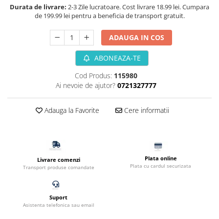
Durata de livrare:
2-3 Zile lucratoare. Cost livrare 18.99 lei. Cumpara
Filtru extern acvariu
de 199.99 lei pentru a beneficia de transport gratuit.
Filtru intern acvariu
Pompe aer acvariu
ADAUGA IN COS
Pompa apa acvariu
ABONEAZA-TE
Lampa pentru acvariu
Neoane si LED-uri pentru acvarii
Cod Produs:
115980
Ai nevoie de ajutor?
0721327777
Incalzitoare
Substrat acvariu
Adauga la Favorite
Cere informatii
Sisteme CO2
Sterilizator acvariu
Racitoare
Fertilizatori acvarii
Plata online
Livrare comenzi
Tratamente pesti acvariu
Plata cu cardul securizata
Transport produse comandate
Teste apa
Furtune si conectori acvarii
Suport
Curatare acvarii
Asistenta telefonica sau email
Conditioneri apa acvariu