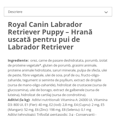
Medii filtrante
Decoruri si plante artificiale
Descriere
Accesorii acvarii
Royal Canin Labrador
Piese de schimb
Retriever Puppy – Hrană
Pasari
uscată pentru pui de
Batoane
Labrador Retriever
Colivii pentru pasari
Hrana pasari
Rozatoare
Ingrediente:
orez, carne de pasare deshidratata, porumb, izolat
de proteine vegetale*, gluten de porumb, grasimi animale,
Igiena rozatoare
proteine animale hidrolizate, saruri minerale, pulpa de sfecla, ulei
Hrana Rozatoare
de peste, fibre vegetale, ulei de soia, praf de ou, fructo-oligo-
zaharide, tegument si seminte de psyllium, extract de drojdie
Reptile
(sursa de mano-oligo-zaharide), hidrolizat de crustacee (sursa de
Hrana reptile
glucozamina), ulei de borago, extract de galbenele (sursa de
luteina), hidrolizat de cartilaj (sursa de condroitina).
Igiena reptile
Aditivi (la kg):
Aditivi nutritionali: Vitamina A: 24300 UI, Vitamina
Decoruri terarii
D3: 800 UI, E1 (Fier): 40 mg, E2 (Iod): 2,8 mg, E4 (Cupru): 2 mg, E5
Incalzitoare si pompe terarii
(Mangan): 52 mg, E6 (Zinc): 198 mg, E8 (Seleniu): 0,1 mg
Aditivi tehnologici: Trifosfat pentasodic: 3 g - Conservanti -
Solutii iluminat terarii