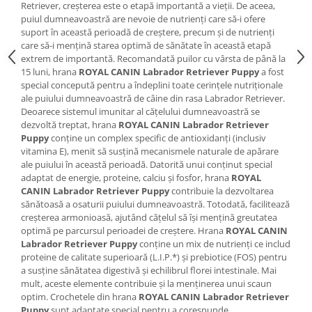
Retriever, creșterea este o etapă importantă a vieții. De aceea,
puiul dumneavoastră are nevoie de nutrienți care să-i ofere
suport în această perioadă de creștere, precum și de nutrienți
care să-i mențină starea optimă de sănătate în această etapă
extrem de importantă. Recomandată puilor cu vârsta de până la
15 luni, hrana
ROYAL CANIN Labrador Retriever Puppy
a fost
special concepută pentru a îndeplini toate cerințele nutriționale
ale puiului dumneavoastră de câine din rasa Labrador Retriever.
Deoarece sistemul imunitar al cățelului dumneavoastră se
dezvoltă treptat, hrana
ROYAL CANIN Labrador Retriever
Puppy
conține un complex specific de antioxidanți (inclusiv
vitamina E), menit să susțină mecanismele naturale de apărare
ale puiului în această perioadă. Datorită unui conținut special
adaptat de energie, proteine, calciu și fosfor, hrana
ROYAL
CANIN Labrador Retriever Puppy
contribuie la dezvoltarea
sănătoasă a osaturii puiului dumneavoastră. Totodată, facilitează
creșterea armonioasă, ajutând cățelul să își mențină greutatea
optimă pe parcursul perioadei de creștere. Hrana
ROYAL CANIN
Labrador Retriever Puppy
conține un mix de nutrienți ce includ
proteine de calitate superioară (L.I.P.*) și prebiotice (FOS) pentru
a susține sănătatea digestivă și echilibrul florei intestinale. Mai
mult, aceste elemente contribuie și la menținerea unui scaun
optim. Crochetele din hrana
ROYAL CANIN Labrador Retriever
Puppy
sunt adaptate special pentru a corespunde