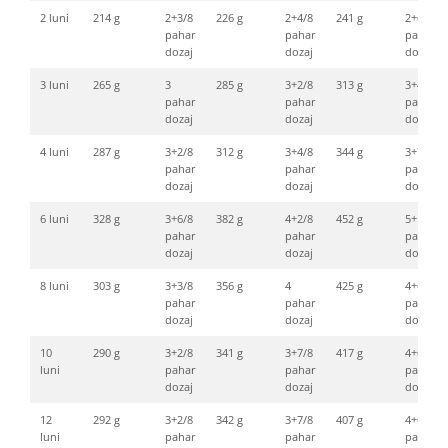
2 luni
214 g
2+3/8
226 g
2+4/8
241 g
2+6/8
pahar
pahar
pahar
dozaj
dozaj
dozaj
3 luni
265 g
3
285 g
3+2/8
313 g
3+4/8
pahar
pahar
pahar
dozaj
dozaj
dozaj
4 luni
287 g
3+2/8
312 g
3+4/8
344 g
3+7/8
pahar
pahar
pahar
dozaj
dozaj
dozaj
6 luni
328 g
3+6/8
382 g
4+2/8
452 g
5+1/8
pahar
pahar
pahar
dozaj
dozaj
dozaj
8 luni
303 g
3+3/8
356 g
4
425 g
4+6/8
pahar
pahar
pahar
dozaj
dozaj
dozaj
10
290 g
3+2/8
341 g
3+7/8
417 g
4+6/8
luni
pahar
pahar
pahar
dozaj
dozaj
dozaj
12
292 g
3+2/8
342 g
3+7/8
407 g
4+6/8
luni
pahar
pahar
pahar