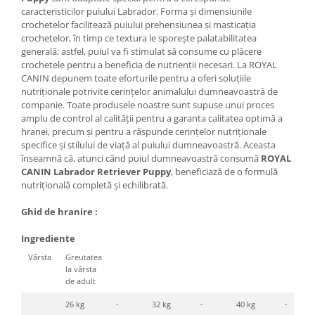
caracteristicilor puiului Labrador. Forma și dimensiunile
crochetelor facilitează puiului prehensiunea și masticația
crochetelor, în timp ce textura le sporește palatabilitatea
generală; astfel, puiul va fi stimulat să consume cu plăcere
crochetele pentru a beneficia de nutrienții necesari. La ROYAL
CANIN depunem toate eforturile pentru a oferi soluțiile
nutriționale potrivite cerințelor animalului dumneavoastră de
companie. Toate produsele noastre sunt supuse unui proces
amplu de control al calității pentru a garanta calitatea optimă a
hranei, precum și pentru a răspunde cerințelor nutriționale
specifice și stilului de viață al puiului dumneavoastră. Aceasta
înseamnă că, atunci când puiul dumneavoastră consumă
ROYAL
CANIN Labrador Retriever Puppy
, beneficiază de o formulă
nutrițională completă și echilibrată.
Ghid de hranire :
Ingrediente
Vârsta
Greutatea
la vârsta
de adult
26 kg
-
32 kg
-
40 kg
-