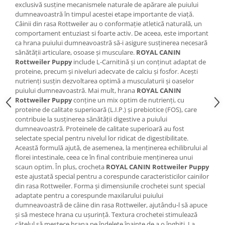
exclusivă susține mecanismele naturale de apărare ale puiului
dumneavoastră în timpul acestei etape importante de viață.
Câinii din rasa Rottweiler au o conformație atletică naturală, un
comportament entuziast si foarte activ. De aceea, este important
ca hrana puiului dumneavoastră să-i asigure susținerea necesară
sănătății articulare, osoase și musculare.
ROYAL CANIN
Rottweiler Puppy
include L-Carnitină și un conținut adaptat de
proteine, precum și niveluri adecvate de calciu și fosfor. Acești
nutrienți susțin dezvoltarea optimă a musculaturii și oaselor
puiului dumneavoastră. Mai mult, hrana
ROYAL CANIN
Rottweiler Puppy
conține un mix optim de nutrienți, cu
proteine de calitate superioară (L.I.P.) și prebiotice (FOS), care
contribuie la susținerea sănătății digestive a puiului
dumneavoastră. Proteinele de calitate superioară au fost
selectate special pentru nivelul lor ridicat de digestibilitate.
Această formulă ajută, de asemenea, la menținerea echilibrului al
florei intestinale, ceea ce în final contribuie menținerea unui
scaun optim. În plus, crocheta
ROYAL CANIN Rottweiler Puppy
este ajustată special pentru a corespunde caracteristicilor cainilor
din rasa Rottweiler. Forma și dimensiunile crochetei sunt special
adaptate pentru a corespunde maxilarului puiului
dumneavoastră de câine din rasa Rottweiler, ajutându-l să apuce
și să mestece hrana cu ușurință. Textura crochetei stimulează
cățelul să mestece hrana pe îndelete înainte de a o înghiți. La