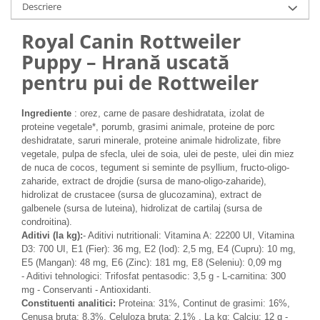
Descriere
Medii filtrante
Decoruri si plante artificiale
Royal Canin Rottweiler
Accesorii acvarii
Puppy – Hrană uscată
Piese de schimb
pentru pui de Rottweiler
Pasari
Batoane
Ingrediente
: orez, carne de pasare deshidratata, izolat de
Colivii pentru pasari
proteine vegetale*, porumb, grasimi animale, proteine de porc
deshidratate, saruri minerale, proteine animale hidrolizate, fibre
Hrana pasari
vegetale, pulpa de sfecla, ulei de soia, ulei de peste, ulei din miez
Rozatoare
de nuca de cocos, tegument si seminte de psyllium, fructo-oligo-
zaharide, extract de drojdie (sursa de mano-oligo-zaharide),
Igiena rozatoare
hidrolizat de crustacee (sursa de glucozamina), extract de
Hrana Rozatoare
galbenele (sursa de luteina), hidrolizat de cartilaj (sursa de
Reptile
condroitina).
Aditivi (la kg):
- Aditivi nutritionali: Vitamina A: 22200 UI, Vitamina
Hrana reptile
D3: 700 UI, E1 (Fier): 36 mg, E2 (Iod): 2,5 mg, E4 (Cupru): 10 mg,
Igiena reptile
E5 (Mangan): 48 mg, E6 (Zinc): 181 mg, E8 (Seleniu): 0,09 mg
- Aditivi tehnologici: Trifosfat pentasodic: 3,5 g - L-carnitina: 300
Decoruri terarii
mg - Conservanti - Antioxidanti.
Incalzitoare si pompe terarii
Constituenti analitici:
Proteina: 31%, Continut de grasimi: 16%,
Cenusa bruta: 8,3%, Celuloza bruta: 2,1% , La kg: Calciu: 12 g -
Solutii iluminat terarii