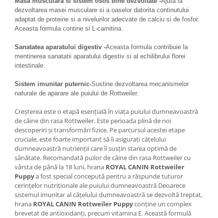
Masa musculara si sistem osos bine dezvoltate -
Ajuta la
dezvoltarea masei musculare si a oaselor datorita continutului
adaptat de proteine si a nivelurilor adecvate de calciu si de fosfor.
Aceasta formula contine si L-carnitina.
Sanatatea aparatului digestiv -
Aceasta formula contribuie la
mentinerea sanatatii aparatului digestiv si al echilibrului florei
intestinale.
Sistem imunitar puternic-
Sustine dezvoltarea mecanismelor
naturale de aparare ale puiului de Rottweiler.
Creșterea este o etapă esențială în viața puiului dumneavoastră
de câine din rasa Rottweiler. Este perioada plină de noi
descoperiri și transformări fizice. Pe parcursul acestei etape
cruciale, este foarte important să îi asigurați cățelului
dumneavoastră nutrienții care îi susțin starea optimă de
sănătate. Recomandată puilor de câine din rasa Rottweiler cu
vârsta de până la 18 luni, hrana
ROYAL CANIN Rottweiler
Puppy
a fost special concepută pentru a răspunde tuturor
cerințelor nutriționale ale puiului dumneavoastră Deoarece
sistemul imunitar al cățelului dumneavoastră se dezvoltă treptat,
hrana
ROYAL CANIN Rottweiler Puppy
conține un complex
brevetat de antioxidanți, precum vitamina E. Această formulă