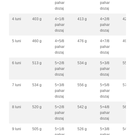
pahar
pahar
dozaj
dozaj
4 luni
403 g
4+1/8
413 g
4+2/8
423 g
pahar
pahar
dozaj
dozaj
5 luni
460 g
4+5/8
476 g
4+7/8
492 g
pahar
pahar
dozaj
dozaj
6 luni
513 g
5+2/8
534 g
5+3/8
555 g
pahar
pahar
dozaj
dozaj
7 luni
534 g
5+3/8
556 g
5+5/8
578 g
pahar
pahar
dozaj
dozaj
8 luni
520 g
5+2/8
542 g
5+4/8
563 g
pahar
pahar
dozaj
dozaj
9 luni
505 g
5+1/8
526 g
5+3/8
547 g
pahar
pahar