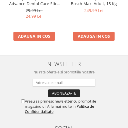
Advance Dental Care Stick
Bosch Maxi Adult, 15 Kg
Medium/Maxi, 180g
29,99 Lei
249,99 Lei
24,99 Lei
ADAUGA IN COS
ADAUGA IN COS
NEWSLETTER
Nu rata ofertele si promotiile noastre
Vreau sa primesc newsletter cu promotiile
magazinului. Afla mai multe in
Politica de
Confidentialitate
SOCIAL