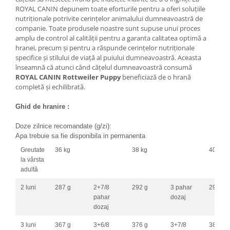
ROYAL CANIN depunem toate eforturile pentru a oferi soluțiile
nutriționale potrivite cerințelor animalului dumneavoastră de
companie. Toate produsele noastre sunt supuse unui proces
amplu de control al calității pentru a garanta calitatea optimă a
hranei, precum și pentru a răspunde cerințelor nutriționale
specifice și stilului de viață al puiului dumneavoastră. Aceasta
înseamnă că atunci când cățelul dumneavoastră consumă
ROYAL CANIN Rottweiler Puppy
beneficiază de o hrană
completă și echilibrată.
Ghid de hranire :
Doze zilnice recomandate (g/zi):
Apa trebuie sa fie disponibila in permanenta
Greutate
36 kg
38 kg
40 kg
la vârsta
adultă
2 luni
287 g
2+7/8
292 g
3 pahar
296 g
pahar
dozaj
dozaj
3 luni
367 g
3+6/8
376 g
3+7/8
384 g