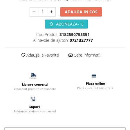
Filtru extern acvariu
ADAUGA IN COS
Filtru intern acvariu
Pompe aer acvariu
ABONEAZA-TE
Pompa apa acvariu
Cod Produs:
3182550755351
Lampa pentru acvariu
Ai nevoie de ajutor?
0721327777
Neoane si LED-uri pentru acvarii
Incalzitoare
Adauga la Favorite
Cere informatii
Substrat acvariu
Sisteme CO2
Sterilizator acvariu
Racitoare
Plata online
Livrare comenzi
Plata cu cardul securizata
Fertilizatori acvarii
Transport produse comandate
Tratamente pesti acvariu
Teste apa
Suport
Furtune si conectori acvarii
Asistenta telefonica sau email
Curatare acvarii
Conditioneri apa acvariu