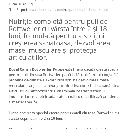
EPA/DHA: 3 g.
Lampi terarii
*L.I.P.: proteina selectionata pentru gradul inalt de asimilare.
Suplimente vitamino minerale
Nutriție completă pentru puii de
reptile
Rottweiler cu vârsta între 2 și 18
Accesorii diverse terarii
luni, formulată pentru a sprijini
Iazuri
creșterea sănătoasă, dezvoltarea
Igiena Iazuri
masei musculare și protecția
Conditioner apa iaz
articulațiilor.
Hrana pesti iazuri
Teste apa iaz
Royal Canin Rottweiler Puppy
este hrana uscată creată special
Filtre iaz
pentru puii din rasa Rottweiler, până la 18 luni. Formula bogată în
proteine de calitate și L-carnitină sprijină dezvoltarea masei
Pompe iaz
musculare, iar glucosamina și condroitina contribuie la sănătatea
Incalzitor Iaz
articulațiilor. Antioxidanții și vitaminele întăresc sistemul
Accesorii iaz
imunitar, iar crochetele adaptate maxilarului facilitează prinderea
și mestecarea. 🐾
Cai
Toaletare cai
Hrana completa special creata pentru cateii din rasa Rottweiler, cu
varsta cuprinsa intre 2 si 18 luni.
Casti echitatie
Accesorii cai