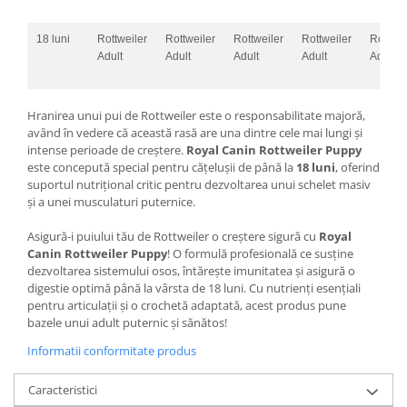
18 luni
Rottweiler
Rottweiler
Rottweiler
Rottweiler
Rottwei
Adult
Adult
Adult
Adult
Adult
Hranirea unui pui de Rottweiler este o responsabilitate majoră,
având în vedere că această rasă are una dintre cele mai lungi și
intense perioade de creștere.
Royal Canin Rottweiler Puppy
este concepută special pentru cățelușii de până la
18 luni
, oferind
suportul nutrițional critic pentru dezvoltarea unui schelet masiv
și a unei musculaturi puternice.
Asigură-i puiului tău de Rottweiler o creștere sigură cu
Royal
Canin Rottweiler Puppy
! O formulă profesională ce susține
dezvoltarea sistemului osos, întărește imunitatea și asigură o
digestie optimă până la vârsta de 18 luni. Cu nutrienți esențiali
pentru articulații și o crochetă adaptată, acest produs pune
bazele unui adult puternic și sănătos!
Informatii conformitate produs
Caracteristici