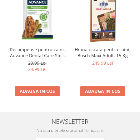
Lampi terarii
Suplimente vitamino minerale
reptile
Accesorii diverse terarii
Iazuri
Igiena Iazuri
Recompense pentru caini,
Hrana uscata pentru caini,
Advance Dental Care Stick
Bosch Maxi Adult, 15 Kg
Conditioner apa iaz
Medium/Maxi, 180g
29,99 Lei
249,99 Lei
Hrana pesti iazuri
24,99 Lei
Teste apa iaz
Filtre iaz
Pompe iaz
ADAUGA IN COS
ADAUGA IN COS
Incalzitor Iaz
Accesorii iaz
Cai
NEWSLETTER
Toaletare cai
Casti echitatie
Nu rata ofertele si promotiile noastre
Accesorii cai