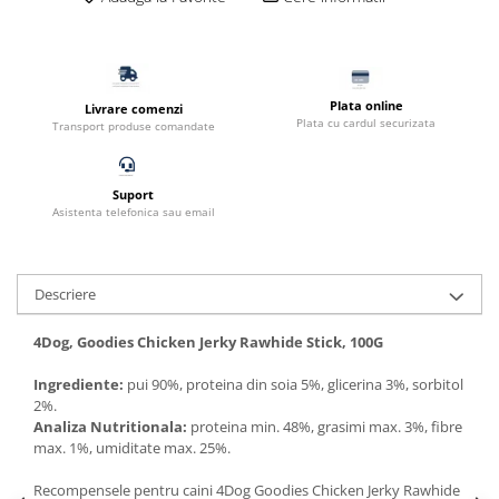
Filtru extern acvariu
Filtru intern acvariu
Pompe aer acvariu
Plata online
Pompa apa acvariu
Livrare comenzi
Plata cu cardul securizata
Transport produse comandate
Lampa pentru acvariu
Neoane si LED-uri pentru acvarii
Incalzitoare
Suport
Asistenta telefonica sau email
Substrat acvariu
Sisteme CO2
Sterilizator acvariu
Descriere
Racitoare
Fertilizatori acvarii
4Dog, Goodies Chicken Jerky Rawhide Stick, 100G
Tratamente pesti acvariu
Ingrediente:
pui 90%, proteina din soia 5%, glicerina 3%, sorbitol
Teste apa
2%.
Analiza Nutritionala:
proteina min. 48%, grasimi max. 3%, fibre
Furtune si conectori acvarii
max. 1%, umiditate max. 25%.
Curatare acvarii
Conditioneri apa acvariu
Recompensele pentru caini 4Dog Goodies Chicken Jerky Rawhide