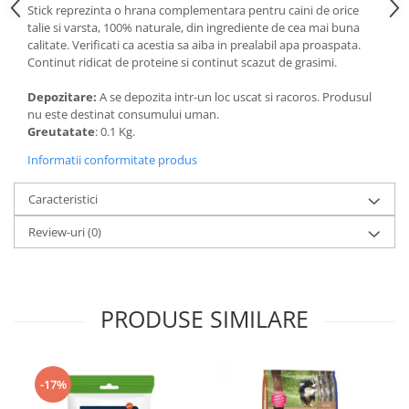
Stick reprezinta o hrana complementara pentru caini de orice
Medii filtrante
talie si varsta, 100% naturale, din ingrediente de cea mai buna
Decoruri si plante artificiale
calitate. Verificati ca acestia sa aiba in prealabil apa proaspata.
Accesorii acvarii
Continut ridicat de proteine si continut scazut de grasimi.
Piese de schimb
Depozitare:
A se depozita intr-un loc uscat si racoros. Produsul
Pasari
nu este destinat consumului uman.
Greutatate
: 0.1 Kg.
Batoane
Colivii pentru pasari
Informatii conformitate produs
Hrana pasari
Caracteristici
Rozatoare
Review-uri
(0)
Igiena rozatoare
Hrana Rozatoare
Reptile
Hrana reptile
PRODUSE SIMILARE
Igiena reptile
Decoruri terarii
Incalzitoare si pompe terarii
-17%
Solutii iluminat terarii