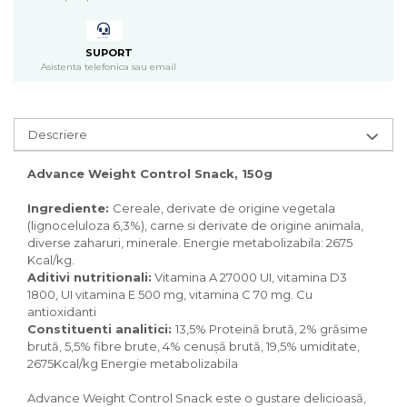
Pasari
Batoane
Colivii pentru pasari
SUPORT
Asistenta telefonica sau email
Hrana pasari
Rozatoare
Igiena rozatoare
Descriere
Hrana Rozatoare
Reptile
Advance Weight Control Snack, 150g
Hrana reptile
Ingrediente:
C
ereale, derivate de origine vegetala
Igiena reptile
(lignoceluloza 6,3%), carne si derivate de origine animala,
Decoruri terarii
diverse zaharuri, minerale. Energie metabolizabila: 2675
Kcal/kg.
Incalzitoare si pompe terarii
Aditivi nutritionali:
Vitamina A 27000 UI, vitamina D3
Solutii iluminat terarii
1800, UI vitamina E 500 mg, vitamina C 70 mg. Cu
Lampi terarii
antioxidanti
Suplimente vitamino minerale
Constituenti analitici:
13,5% Proteină brută, 2% grăsime
reptile
brută, 5,5% fibre brute, 4% cenușă brută, 19,5% umiditate,
2675Kcal/kg Energie metabolizabila
Accesorii diverse terarii
Iazuri
Advance Weight Control Snack este o gustare delicioasă,