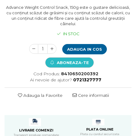
Pompa apa acvariu
Advance Weight Control Snack, 150g este o gustare delicioasă,
cu conținut scăzut de grăsimi și cu conținut scăzut de calorii, cu
Lampa pentru acvariu
un conținut ridicat de fibre care ajută la controlul greutății
Neoane si LED-uri pentru acvarii
câinelui.
Incalzitoare
IN STOC
Substrat acvariu
Sisteme CO2
ADAUGA IN COS
Sterilizator acvariu
Racitoare
ABONEAZA-TE
Fertilizatori acvarii
Tratamente pesti acvariu
Cod Produs:
8410650200392
Teste apa
Ai nevoie de ajutor?
0721327777
Furtune si conectori acvarii
Curatare acvarii
Adauga la Favorite
Cere informatii
Conditioneri apa acvariu
Medii filtrante
Decoruri si plante artificiale
Accesorii acvarii
Piese de schimb
PLATA ONLINE
LIVRARE COMENZI
Plata cu cardul securizata
Transport produse comandate