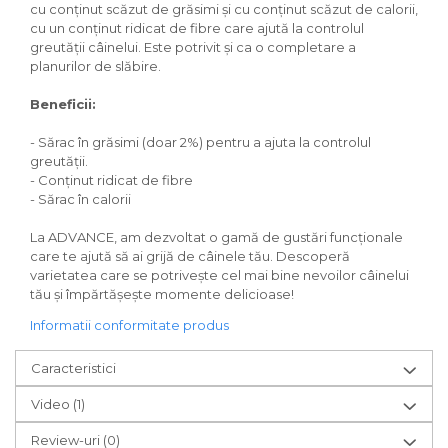
Igiena Iazuri
cu conținut scăzut de grăsimi și cu conținut scăzut de calorii,
cu un conținut ridicat de fibre care ajută la controlul
Conditioner apa iaz
greutății câinelui. Este potrivit și ca o completare a
Hrana pesti iazuri
planurilor de slăbire.
Teste apa iaz
Beneficii:
Filtre iaz
Pompe iaz
- Sărac în grăsimi (doar 2%) pentru a ajuta la controlul
Incalzitor Iaz
greutății.
Accesorii iaz
- Conținut ridicat de fibre
- Sărac în calorii
Cai
Toaletare cai
La ADVANCE, am dezvoltat o gamă de gustări funcționale
Casti echitatie
care te ajută să ai grijă de câinele tău. Descoperă
varietatea care se potrivește cel mai bine nevoilor câinelui
Accesorii cai
tău și împărtășește momente delicioase!
Informatii conformitate produs
Caracteristici
Video
(1)
Review-uri
(0)