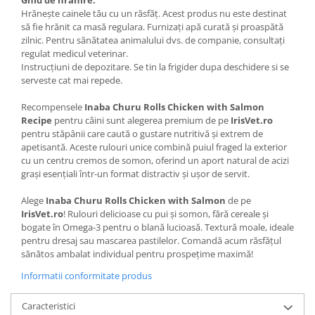
Ghid de hranire:
Hrănește cainele tău cu un răsfăț. Acest produs nu este destinat
să fie hrănit ca masă regulara. Furnizați apă curată și proaspătă
zilnic. Pentru sănătatea animalului dvs. de companie, consultați
regulat medicul veterinar.
Instrucțiuni de depozitare. Se tin la frigider dupa deschidere si se
serveste cat mai repede.
Recompensele
Inaba Churu Rolls Chicken with Salmon
Recipe
pentru câini sunt alegerea premium de pe
IrisVet.ro
pentru stăpânii care caută o gustare nutritivă și extrem de
apetisantă.
Aceste rulouri unice combină puiul fraged la exterior
cu un centru cremos de somon, oferind un aport natural de acizi
grași esențiali într-un format distractiv și ușor de servit.
Alege
Inaba Churu Rolls Chicken with Salmon
de pe
IrisVet.ro
! Rulouri delicioase cu pui și somon, fără cereale și
bogate în Omega-3 pentru o blană lucioasă. Textură moale, ideale
pentru dresaj sau mascarea pastilelor. Comandă acum răsfățul
sănătos ambalat individual pentru prospețime maximă!
Informatii conformitate produs
Caracteristici