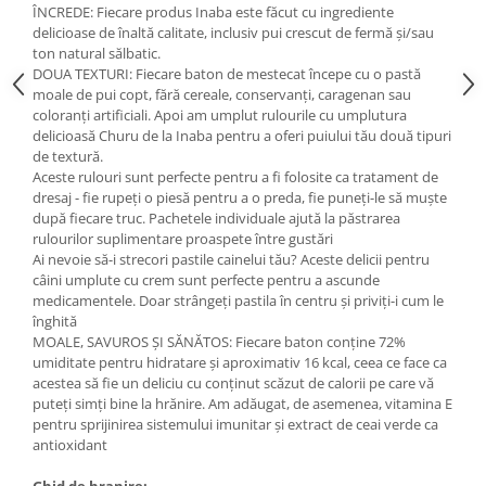
ÎNCREDE: Fiecare produs Inaba este făcut cu ingrediente
Lampi terarii
delicioase de înaltă calitate, inclusiv pui crescut de fermă și/sau
Suplimente vitamino minerale
ton natural sălbatic.
DOUA TEXTURI: Fiecare baton de mestecat începe cu o pastă
reptile
moale de pui copt, fără cereale, conservanți, caragenan sau
Accesorii diverse terarii
coloranți artificiali. Apoi am umplut rulourile cu umplutura
Iazuri
delicioasă Churu de la Inaba pentru a oferi puiului tău două tipuri
de textură.
Igiena Iazuri
Aceste rulouri sunt perfecte pentru a fi folosite ca tratament de
Conditioner apa iaz
dresaj - fie rupeți o piesă pentru a o preda, fie puneți-le să muște
după fiecare truc. Pachetele individuale ajută la păstrarea
Hrana pesti iazuri
rulourilor suplimentare proaspete între gustări
Teste apa iaz
Ai nevoie să-i strecori pastile cainelui tău? Aceste delicii pentru
Filtre iaz
câini umplute cu crem sunt perfecte pentru a ascunde
medicamentele. Doar strângeți pastila în centru și priviți-i cum le
Pompe iaz
înghită
Incalzitor Iaz
MOALE, SAVUROS ȘI SĂNĂTOS: Fiecare baton conține 72%
Accesorii iaz
umiditate pentru hidratare și aproximativ 16 kcal, ceea ce face ca
acestea să fie un deliciu cu conținut scăzut de calorii pe care vă
Cai
puteți simți bine la hrănire. Am adăugat, de asemenea, vitamina E
Toaletare cai
pentru sprijinirea sistemului imunitar și extract de ceai verde ca
antioxidant
Casti echitatie
Accesorii cai