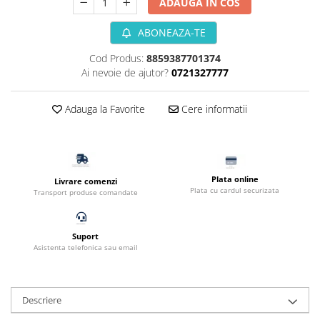
ADAUGA IN COS
Filtru extern acvariu
ABONEAZA-TE
Filtru intern acvariu
Pompe aer acvariu
Cod Produs:
8859387701374
Pompa apa acvariu
Ai nevoie de ajutor?
0721327777
Lampa pentru acvariu
Neoane si LED-uri pentru acvarii
Adauga la Favorite
Cere informatii
Incalzitoare
Substrat acvariu
Sisteme CO2
Plata online
Sterilizator acvariu
Livrare comenzi
Plata cu cardul securizata
Transport produse comandate
Racitoare
Fertilizatori acvarii
Tratamente pesti acvariu
Suport
Asistenta telefonica sau email
Teste apa
Furtune si conectori acvarii
Curatare acvarii
Descriere
Conditioneri apa acvariu