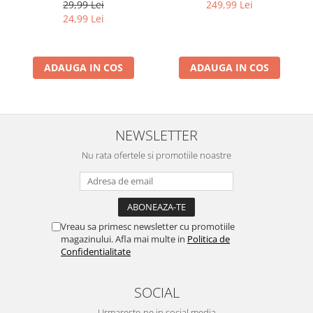
Medium/Maxi, 180g
29,99 Lei
249,99 Lei
24,99 Lei
ADAUGA IN COS
ADAUGA IN COS
NEWSLETTER
Nu rata ofertele si promotiile noastre
Vreau sa primesc newsletter cu promotiile
magazinului. Afla mai multe in
Politica de
Confidentialitate
SOCIAL
Urmareste-ne in social media