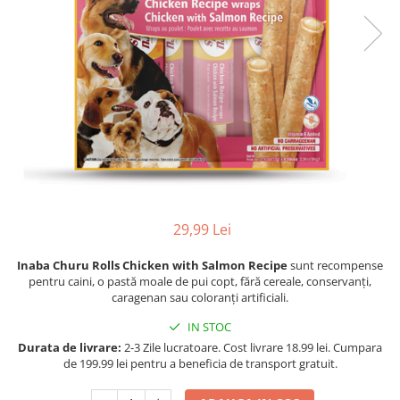
Racitoare
Custi transport /exterior/ expozitie
Masini de tuns caini
caini
Fertilizatori acvarii
Lesa caine
Accesorii masini tuns caini
Tratamente pesti acvariu
Zgarzi si hamuri caini
Toaletare
Teste apa
Jucarii caini
Igiena caini
Furtune si conectori acvarii
Botnita caine
Antiparazitare caini
Pisici
Curatare acvarii
Accesorii diverse caini
Hrana uscata pentru pisici
Conditioneri apa acvariu
Hrana umeda pentru pisici
Medii filtrante
Suplimente vitamino minerale
Decoruri si plante artificiale
29,99 Lei
pisici
Accesorii acvarii
Recompense pisici
Inaba Churu Rolls Chicken with Salmon Recipe
sunt recompense
Asternut pentru litiere
Piese de schimb
pentru caini, o pastă moale de pui copt, fără cereale, conservanți,
caragenan sau coloranți artificiali.
Litiere pentru pisici
Toaletare pisici
IN STOC
Antiparazitare pisici
Durata de livrare:
2-3 Zile lucratoare. Cost livrare 18.99 lei. Cumpara
de 199.99 lei pentru a beneficia de transport gratuit.
Pesti
Hrana pesti acvariu