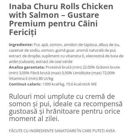
Inaba Churu Rolls Chicken
Medii filtrante
Decoruri si plante artificiale
with Salmon – Gustare
Accesorii acvarii
Premium pentru Câini
Piese de schimb
Fericiți
Pasari
Batoane
Ingrediente:
Pui, apă, somon, amidon de tapioca, albuș de ou,
cazeinat de sodiu, somon, gumă guar, aromă naturală de pui,
Colivii pentru pasari
extract de drojdie, supliment cu vitamina E, oleorezină de boia de
Hrana pasari
ardei (culoare), extract de ceai verde
Analiza garantata:
Proteină brută (min) 22,00% Grăsimi brute
Rozatoare
(min) 3,00% Fibră brută (max) 0,50% Umiditate (max) 72,00%
Igiena rozatoare
Vitamina E (min) 80 UI/kg
Continut caloric:
1300 kcal/kg, 15.6 kcal/stick ME
Hrana Rozatoare
Reptile
Rulouri moi umplute cu cremă de
Hrana reptile
somon și pui, ideale ca recompensă
Igiena reptile
gustoasă și hrănitoare pentru orice
moment al zilei.
Decoruri terarii
Incalzitoare si pompe terarii
FĂCUTE CU INGREDIENTE SANATOARE ÎN CARE PUTEȚI AVEA
Solutii iluminat terarii