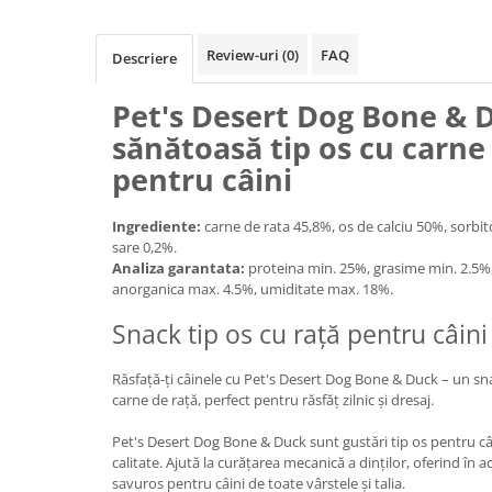
Filtru extern acvariu
Filtru intern acvariu
Review-uri
(0)
FAQ
Descriere
Pompe aer acvariu
Pet's Desert Dog Bone & 
Pompa apa acvariu
Lampa pentru acvariu
sănătoasă tip os cu carne
Neoane si LED-uri pentru acvarii
pentru câini
Incalzitoare
Substrat acvariu
Ingrediente:
carne de rata 45,8%, os de calciu 50%, sorbi
sare 0,2%.
Sisteme CO2
Analiza garantata:
proteina min. 25%, grasime min. 2.5%,
Sterilizator acvariu
anorganica max. 4.5%, umiditate max. 18%.
Racitoare
Snack tip os cu rață pentru câini
Fertilizatori acvarii
Tratamente pesti acvariu
Răsfață-ți câinele cu Pet's Desert Dog Bone & Duck – un snac
Teste apa
carne de rață, perfect pentru răsfăț zilnic și dresaj.
Furtune si conectori acvarii
Pet's Desert Dog Bone & Duck sunt gustări tip os pentru câi
Curatare acvarii
calitate. Ajută la curățarea mecanică a dinților, oferind în 
Conditioneri apa acvariu
savuros pentru câini de toate vârstele și talia.