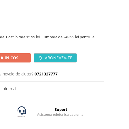
are. Cost livrare 15.99 lei. Cumpara de 249.99 lei pentru a
A IN COS
ABONEAZA-TE
Ai nevoie de ajutor?
0721327777
informatii
Suport
Asistenta telefonica sau email