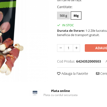
din carne de rață.
Cantitate
:
500 g
80g
IN STOC
Durata de livrare:
1-2 Zile lucrato
beneficia de transport gratuit.
ADAUG
Cod Produs:
6424352000503
Adauga la Favorite
Cere 
Plata online
Plata cu cardul securizata