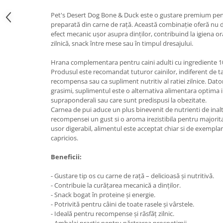
Medii filtrante
Pet's Desert Dog Bone & Duck este o gustare premium pentr
Decoruri si plante artificiale
preparată din carne de rață. Această combinație oferă nu do
Accesorii acvarii
efect mecanic ușor asupra dinților, contribuind la igiena o
zilnică, snack între mese sau în timpul dresajului.
Piese de schimb
Pasari
Hrana complementara pentru caini adulti cu ingrediente 1
Produsul este recomandat tuturor cainilor, indiferent de ta
Batoane
recompensa sau ca supliment nutritiv al ratiei zilnice. Dator
Colivii pentru pasari
grasimi, suplimentul este o alternativa alimentara optima in
Hrana pasari
supraponderali sau care sunt predispusi la obezitate.
Carnea de pui aduce un plus binevenit de nutrienti de inalta
Rozatoare
recompensei un gust si o aroma irezistibila pentru majoritat
Igiena rozatoare
usor digerabil, alimentul este acceptat chiar si de exempla
capricios.
Hrana Rozatoare
Reptile
Beneficii:
Hrana reptile
- Gustare tip os cu carne de rață – delicioasă și nutritivă.
Igiena reptile
- Contribuie la curățarea mecanică a dinților.
- Snack bogat în proteine și energie.
Decoruri terarii
- Potrivită pentru câini de toate rasele și vârstele.
Incalzitoare si pompe terarii
- Ideală pentru recompense și răsfăț zilnic.
Solutii iluminat terarii