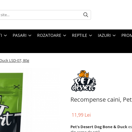
I
PASARI
ROZATOARE
REPTILE
IAZURI
PROM
Duck LSD-07, 80g
Recompense caini, Pe
11,99 Lei
Pet's Desert Dog Bone & Duck
es