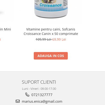
in Mini
Vitamine pentru caini, Sofcanis
Hrana usca
Croissance Canin x 50 comprimate
By
i
109,99 Lei
69,99 Lei
ADAUGA IN COS
SUPORT CLIENTI
Luni - Vineri : 09.00-17.00
0721327777
marius.enica@gmail.com