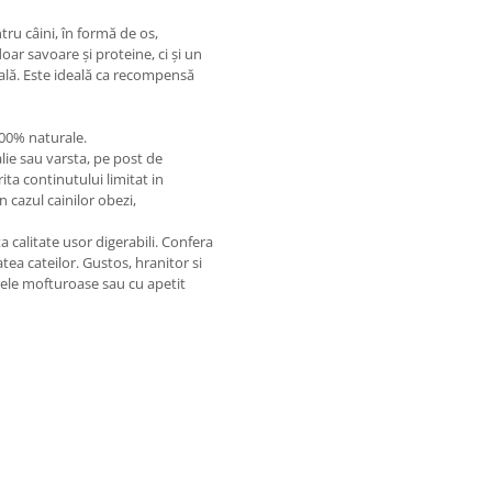
u câini, în formă de os,
ar savoare și proteine, ci și un
rală. Este ideală ca recompensă
00% naturale.
lie sau varsta, pe post de
ita continutului limitat in
 cazul cainilor obezi,
 calitate usor digerabili. Confera
ea cateilor. Gustos, hranitor si
rele mofturoase sau cu apetit