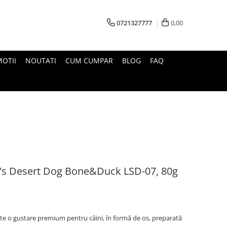
0721327777
0,00
OTII
NOUTATI
CUM CUMPAR
BLOG
FAQ
t's Desert Dog Bone&Duck LSD-07, 80g
te o gustare premium pentru câini, în formă de os, preparată