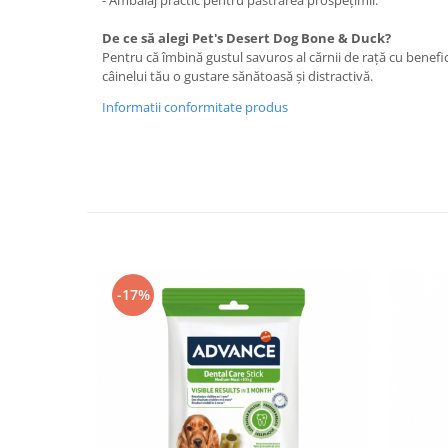
- Ambalaj practic pentru păstrarea prospețimii.
Lampi terarii
De ce să alegi Pet's Desert Dog Bone & Duck?
Suplimente vitamino minerale
Pentru că îmbină gustul savuros al cărnii de rață cu benefici
reptile
câinelui tău o gustare sănătoasă și distractivă.
Accesorii diverse terarii
Informatii conformitate produs
Iazuri
Igiena Iazuri
Conditioner apa iaz
Hrana pesti iazuri
Teste apa iaz
Filtre iaz
Pompe iaz
-17%
Incalzitor Iaz
Accesorii iaz
Cai
Toaletare cai
Casti echitatie
Accesorii cai