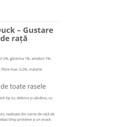
Duck – Gustare
 de rață
tol 2%, glicerina 1%, amidon 1%,
 fibre max. 0,2%, materie
 de toate rasele
k tip os, delicios și sănătos, cu
ni, realizate din carne de rață de
același timp proteine și un snack