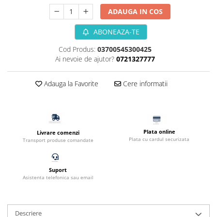
Filtru extern acvariu
ADAUGA IN COS
Filtru intern acvariu
ABONEAZA-TE
Pompe aer acvariu
Pompa apa acvariu
Cod Produs:
03700545300425
Ai nevoie de ajutor?
0721327777
Lampa pentru acvariu
Neoane si LED-uri pentru acvarii
Adauga la Favorite
Cere informatii
Incalzitoare
Substrat acvariu
Sisteme CO2
Sterilizator acvariu
Plata online
Livrare comenzi
Racitoare
Plata cu cardul securizata
Transport produse comandate
Fertilizatori acvarii
Tratamente pesti acvariu
Suport
Teste apa
Asistenta telefonica sau email
Furtune si conectori acvarii
Curatare acvarii
Conditioneri apa acvariu
Descriere