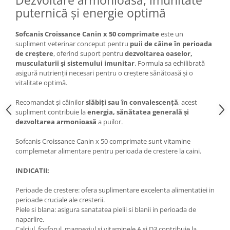
Dezvoltare armonioasă, imunitate
puternică și energie optimă
Lampi terarii
Suplimente vitamino minerale
Sofcanis Croissance Canin x 50 comprimate
este un
reptile
supliment veterinar conceput pentru
puii de câine în perioada
Accesorii diverse terarii
de creștere
, oferind suport pentru
dezvoltarea oaselor,
Iazuri
musculaturii și sistemului imunitar
. Formula sa echilibrată
asigură nutrienții necesari pentru o creștere sănătoasă și o
Igiena Iazuri
vitalitate optimă.
Conditioner apa iaz
Recomandat și câinilor
slăbiți sau în convalescență
, acest
Hrana pesti iazuri
supliment contribuie la
energia, sănătatea generală și
Teste apa iaz
dezvoltarea armonioasă
a puilor.
Filtre iaz
Sofcanis Croissance Canin x 50 comprimate sunt vitamine
Pompe iaz
complemetar alimentare pentru perioada de crestere la caini.
Incalzitor Iaz
INDICATII:
Accesorii iaz
Cai
Perioade de crestere: ofera suplimentare excelenta alimentatiei in
perioade cruciale ale cresterii.
Toaletare cai
Piele si blana: asigura sanatatea pielii si blanii in perioada de
Casti echitatie
naparlire.
Accesorii cai
Calciul, fosforul, magneziul și vitaminele A și D3 contribuie la