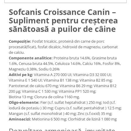
Medii filtrante
Sofcanis Croissance Canin –
Decoruri si plante artificiale
Supliment pentru creșterea
Accesorii acvarii
sănătoasă a puilor de câine
Piese de schimb
Pasari
Compoziție:
Fosfat tricalcic, proteină din carne de porc
Batoane
procesată(ficat), fosfat dicalcic, hidroxid de magneziu, carbonat
Colivii pentru pasari
de calciu.
Componente analitice:
Proteina bruta 14.6%, Grasime bruta
Hrana pasari
1.6%, Cenusa bruta 44.5%, Celuloza 14.6%, Calciu 16%, Fosfor 8%,
Rozatoare
Magneziu 0.38%, Sodiu 0.26%
Aditivi pe kg:
Vitamina A 270 000 UI; Vitamina D3 32 000 UI;
Igiena rozatoare
Vitamina E 1 540 UI; Vitamina B1 138 mg; Vitamina B2 85 mg;
Hrana Rozatoare
Pantotenat de calciu 670 mg; Vitamina B6 29 mg; Vitamina B12
Reptile
200 µg; Vitamina C 1 530 mg; Vitamina PP1 520 mg;
Biotina 13 mg; Clorura de colina 1160 mg.
Hrana reptile
Oligo-elemente:
Fier (s.f. sulfat heptahidrat ) 250 mg; Iod (s.f.
Igiena reptile
iodură de potasiu ) 30 mg; Cupru (s.f. sulfat pentahidrat ) 12.5 mg;
Mangan (s.f. sulfat monohidrat ) 40 mg; Zinc (s.f.oxid) 35 mg;
Decoruri terarii
Aminoacizi:
Metionina 6 500 mg; Clorhidrat de lizină 1 080 mg
Incalzitoare si pompe terarii
Solutii iluminat terarii