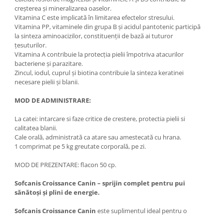
creșterea și mineralizarea oaselor.
Vitamina C este implicată în limitarea efectelor stresului.
Vitamina PP, vitaminele din grupa B și acidul pantotenic participă
la sinteza aminoacizilor, constituenții de bază ai tuturor
țesuturilor.
Vitamina A contribuie la protecția pielii împotriva atacurilor
bacteriene și parazitare.
Zincul, iodul, cuprul și biotina contribuie la sinteza keratinei
necesare pielii și blanii.
MOD DE ADMINISTRARE:
La catei: intarcare si faze critice de crestere, protectia pielii si
calitatea blanii.
Cale orală, administrată ca atare sau amestecată cu hrana.
1 comprimat pe 5 kg greutate corporală, pe zi.
MOD DE PREZENTARE: flacon 50 cp.
Sofcanis Croissance Canin – sprijin complet pentru pui
sănătoși și plini de energie.
Sofcanis Croissance Canin
este suplimentul ideal pentru o