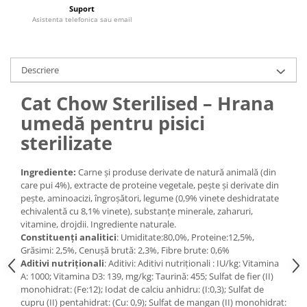
Medii filtrante
Suport
Asistenta telefonica sau email
Decoruri si plante artificiale
Accesorii acvarii
Piese de schimb
Descriere
Pasari
Cat Chow Sterilised – Hrana
Batoane
umedă pentru pisici
Colivii pentru pasari
sterilizate
Hrana pasari
Rozatoare
Ingrediente:
Carne și produse derivate de natură animală (din
Igiena rozatoare
care pui 4%), extracte de proteine vegetale, pește și derivate din
Hrana Rozatoare
pește, aminoacizi, îngroșători, legume (0,9% vinete deshidratate
echivalentă cu 8,1% vinete), substanțe minerale, zaharuri,
Reptile
vitamine, drojdii. Ingrediente naturale.
Hrana reptile
Constituenţi analitici
: Umiditate:80,0%, Proteine:12,5%,
Grăsimi: 2,5%, Cenușă brută: 2,3%, Fibre brute: 0,6%
Igiena reptile
Aditivi nutriţionali
: Aditivi: Aditivi nutriționali : IU/kg: Vitamina
Decoruri terarii
A: 1000; Vitamina D3: 139, mg/kg: Taurină: 455; Sulfat de fier (II)
Incalzitoare si pompe terarii
monohidrat: (Fe:12); Iodat de calciu anhidru: (I:0,3); Sulfat de
cupru (II) pentahidrat: (Cu: 0,9); Sulfat de mangan (II) monohidrat:
Solutii iluminat terarii