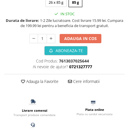
26 x 85 g
85 g
Filtru extern acvariu
Filtru intern acvariu
IN STOC
Durata de livrare:
1-2 Zile lucratoare. Cost livrare 15.99 lei. Cumpara
Pompe aer acvariu
de 199.99 lei pentru a beneficia de transport gratuit.
Pompa apa acvariu
Lampa pentru acvariu
ADAUGA IN COS
Neoane si LED-uri pentru acvarii
ABONEAZA-TE
Incalzitoare
Substrat acvariu
Cod Produs:
7613037025644
Sisteme CO2
Ai nevoie de ajutor?
0721327777
Sterilizator acvariu
Racitoare
Adauga la Favorite
Cere informatii
Fertilizatori acvarii
Tratamente pesti acvariu
Teste apa
Plata online
Furtune si conectori acvarii
Livrare comenzi
Plata cu cardul securizata
Transport produse comandate
Curatare acvarii
Conditioneri apa acvariu