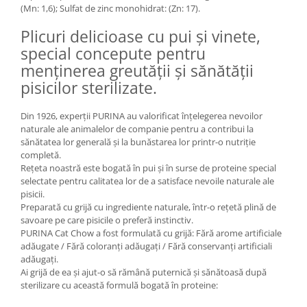
(Mn: 1,6); Sulfat de zinc monohidrat: (Zn: 17).
Lampi terarii
Plicuri delicioase cu pui și vinete,
Suplimente vitamino minerale
reptile
special concepute pentru
Accesorii diverse terarii
menținerea greutății și sănătății
Iazuri
pisicilor sterilizate.
Igiena Iazuri
Din 1926, experții PURINA au valorificat înțelegerea nevoilor
Conditioner apa iaz
naturale ale animalelor de companie pentru a contribui la
Hrana pesti iazuri
sănătatea lor generală și la bunăstarea lor printr-o nutriție
completă.
Teste apa iaz
Rețeta noastră este bogată în pui și în surse de proteine special
Filtre iaz
selectate pentru calitatea lor de a satisface nevoile naturale ale
Pompe iaz
pisicii.
Preparată cu grijă cu ingrediente naturale, într-o rețetă plină de
Incalzitor Iaz
savoare pe care pisicile o preferă instinctiv.
Accesorii iaz
PURINA Cat Chow a fost formulată cu grijă: Fără arome artificiale
adăugate / Fără coloranți adăugați / Fără conservanți artificiali
Cai
adăugați.
Toaletare cai
Ai grijă de ea și ajut-o să rămână puternică și sănătoasă după
sterilizare cu această formulă bogată în proteine:
Casti echitatie
Accesorii cai