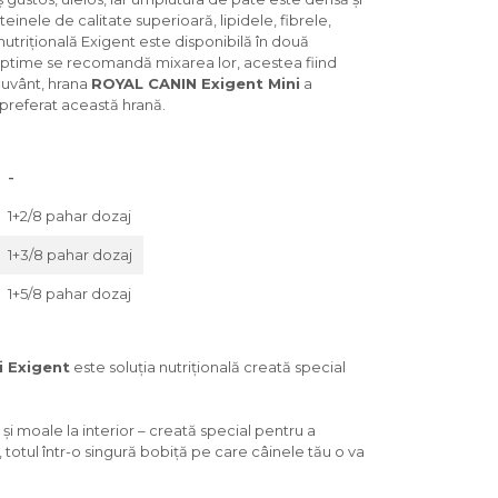
inele de calitate superioară, lipidele, fibrele,
trițională Exigent este disponibilă în două
 optime se recomandă mixarea lor, acestea fiind
cuvânt, hrana
ROYAL CANIN Exigent Mini
a
 preferat această hrană.
-
1+2/8 pahar dozaj
1+3/8 pahar dozaj
1+5/8 pahar dozaj
i Exigent
este soluția nutrițională creată special
și moale la interior – creată special pentru a
re, totul într-o singură bobiță pe care câinele tău o va