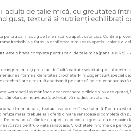
 adulți de talie mică, cu greutatea între
d gust, textură și nutrienți echilibrați
 pentru câinii adulți de talie mică, cu apetit capricios. Conține protei
oma irezistibilă și formula echilibrată stimulează apetitul chiar și al ce
ent
, este o hrana completa pentru caini de talie mica (pana la 10 kg) - V
de ingrediente și proteine de înaltă calitate selectat special pentru c
i. Dimensiunea, forma și densitatea crochetei Mini Exigent sunt special 
ecare crochetă are o textură apetisantă pe care câinele dumneavoastră o
te. Antrenați-l să mănânce doar crochetele zilnice și nu alte gustări, f
tea câinelui dumneavoastră, adresați-vă medicului veterinar.
oma, dimensiunea și textura hranei care îi este oferită. Pentru a vă ob
fuză masa) trebuie să îi oferiți o hrană sănătoasă și completă din punc
 câini. Recomandată câinilor cu apetit capricios cu greutatea de maxim 1
mneavoastră pentru o viață sănătoasă. Crochetele în formă de pernuță
te preparat cu nutrienți aromatizanți. Exteriorul crocant are un înveliș