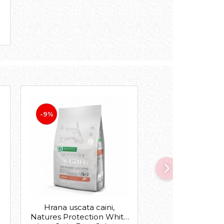
-9%
-13%
Hrana uscata caini,
Hrana uscata cain
Natures Protection White
Canin X-Small 