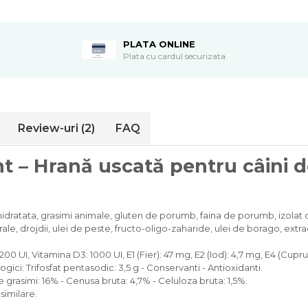
PLATA ONLINE
Plata cu cardul securizata
Review-uri
(2)
FAQ
t – Hrană uscată pentru câini de
dratata, grasimi animale, gluten de porumb, faina de porumb, izolat 
erale, drojdii, ulei de peste, fructo-oligo-zaharide, ulei de borago, extra
 22200 UI, Vitamina D3: 1000 UI, E1 (Fier): 47 mg, E2 (Iod): 4,7 mg, E4 (Cup
ogici: Trifosfat pentasodic: 3,5 g - Conservanti - Antioxidanti.
 grasimi: 16% - Cenusa bruta: 4,7% - Celuloza bruta: 1,5%.
similare.