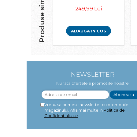
Produse similare
249,99 Lei
ADAUGA IN COS
NEWSLETTER
Nu rata ofertele si promotiile noastre
Vreau sa primesc newsletter cu promotiile
magazinului. Afla mai multe in
Politica de
Confidentialitate