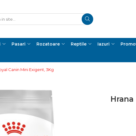
i
Pasari
Rozatoare
Reptile
Iazuri
Promot
oyal Canin Mini Exigent, 3Kg
Hrana 