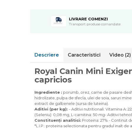
Pompa apa acvariu
Lampa pentru acvariu
LIVRARE COMENZI
Neoane si LED-uri pentru acvarii
Transport produse comandate
Incalzitoare
Substrat acvariu
Sisteme CO2
Sterilizator acvariu
Descriere
Caracteristici
Video
(2)
Racitoare
Fertilizatori acvarii
Royal Canin Mini Exigen
Tratamente pesti acvariu
Teste apa
capricios
Furtune si conectori acvarii
Curatare acvarii
Ingrediente :
porumb, orez, carne de pasare deshi
Conditioneri apa acvariu
hidrolizate, pulpa de sfecla, ulei de soia, saruri min
extract de galbenele (sursa de luteina).
Medii filtrante
Aditivi (per kg)
:
- Aditivi nutritionali: Vitamina A:
Decoruri si plante artificiale
(Seleniu): 0,08 mg, L-carnitina: 50 mg- Aditivi tehnol
Accesorii acvarii
Constituenţi analitici:
Proteina: 27% - Continut de
Piese de schimb
*L.I.P.: proteina selectionata pentru gradul inalt de a