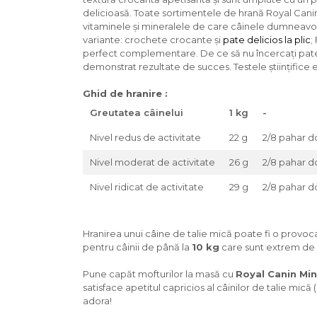
Igiena Iazuri
delicioasă. Toate sortimentele de hrană Royal Canin 
Conditioner apa iaz
vitaminele și mineralele de care câinele dumneavoa
variante: crochete crocante și
pate delicios la plic
;
Hrana pesti iazuri
perfect complementare. De ce să nu încercați pate
Teste apa iaz
demonstrat rezultate de succes. Testele științifice 
Filtre iaz
Pompe iaz
Ghid de hranire :
Incalzitor Iaz
Greutatea câinelui
1 kg
-
Accesorii iaz
Nivel redus de activitate
22 g
2/8 pahar d
Cai
Nivel moderat de activitate
26 g
2/8 pahar d
Toaletare cai
Casti echitatie
Nivel ridicat de activitate
29 g
2/8 pahar d
Accesorii cai
Hranirea unui câine de talie mică poate fi o provoc
pentru câinii de până la
10 kg
care sunt extrem de 
Pune capăt mofturilor la masă cu
Royal Canin Min
satisface apetitul capricios al câinilor de talie mică 
adora!