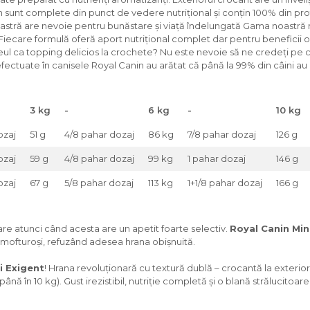
sunt complete din punct de vedere nutrițional și conțin 100% din prote
stră are nevoie pentru bunăstare și viață îndelungată Gama noastră nu
 Fiecare formulă oferă aport nutrițional complet dar pentru beneficii
ul ca topping delicios la crochete? Nu este nevoie să ne credeți pe 
efectuate în canisele Royal Canin au arătat că până la 99% din câini au
3 kg
-
6 kg
-
10 kg
ozaj
51 g
4/8 pahar dozaj
86 kg
7/8 pahar dozaj
126 g
ozaj
59 g
4/8 pahar dozaj
99 kg
1 pahar dozaj
146 g
ozaj
67 g
5/8 pahar dozaj
113 kg
1+1/8 pahar dozaj
166 g
are atunci când acesta are un apetit foarte selectiv.
Royal Canin Min
mofturoși, refuzând adesea hrana obișnuită.
i Exigent
! Hrana revoluționară cu textură dublă – crocantă la exterior 
(până în 10 kg). Gust irezistibil, nutriție completă și o blană strălucitoa