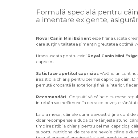
Pasari
Formulă specială pentru câinii
Batoane
Colivii pentru pasari
alimentare exigente, asigurân
Hrana pasari
Rozatoare
Royal Canin Mini Exigent
este hrana uscată creată
Igiena rozatoare
care susțin vitalitatea și mențin greutatea optimă. Ar
Hrana Rozatoare
Hrana uscata pentru caini
Royal Canin Mini Exig
Reptile
capricios
Hrana reptile
Satisface apetitul capricios -
Având un conținut 
Igiena reptile
irezistibilă chiar și pentru cei mai capricioși câin
Decoruri terarii
pernuță crocantă la exterior și fină la interior, fi
Incalzitoare si pompe terarii
Solutii iluminat terarii
Recomandări -
Obișnuiți-vă câinele cu mese regula
întrebări sau nelămuriri în ceea ce privește sănăta
Lampi terarii
Suplimente vitamino minerale
La ora mesei, câinele dumneavoastră ține cont de ar
reptile
doar recompensele după care tânjește atunci când re
Accesorii diverse terarii
timp irezistibilă chiar și pentru cei mai capricioși
Iazuri
suportul nutrițional de care are nevoie câinele du
textură crocantă apetisantă și sunt umplute cu un pa