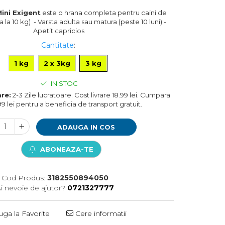
ini Exigent
este o hrana completa pentru caini de
 la 10 kg) - Varsta adulta sau matura (peste 10 luni) -
Apetit capricios
Cantitate
:
1 kg
2 x 3kg
3 kg
IN STOC
are:
2-3 Zile lucratoare. Cost livrare 18.99 lei. Cumpara
99 lei pentru a beneficia de transport gratuit.
ADAUGA IN COS
ABONEAZA-TE
Cod Produs:
3182550894050
i nevoie de ajutor?
0721327777
ga la Favorite
Cere informatii