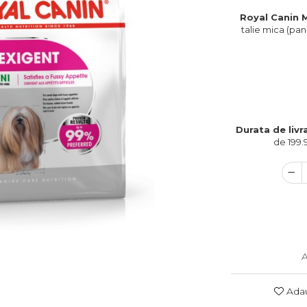
Royal Canin M
talie mica (pana
Durata de livr
de 199.
A
Adau