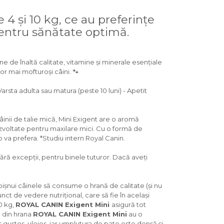
 4 și 10 kg, ce au preferințe
 pentru sănătate optimă.
ne de înaltă calitate, vitamine și minerale esențiale
lor mai mofturoși câini. 🐾
arsta adulta sau matura (peste 10 luni) - Apetit
âinii de talie mică, Mini Exigent are o aromă
dezvoltate pentru maxilare mici. Cu o formă de
 va prefera. *Studiu intern Royal Canin.
ără excepții, pentru binele tuturor. Dacă aveți
ișnui câinele să consume o hrană de calitate (și nu
t de vedere nutrițional, care să fie în același
0 kg,
ROYAL CANIN Exigent Mini
asigură tot
 din hrana
ROYAL CANIN Exigent Mini
au o
 gustos, uleios, iar umplutura de pate este densă și