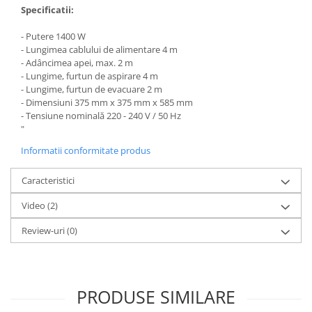
Specificatii:
Lampi terarii
Suplimente vitamino minerale
- Putere 1400 W
reptile
- Lungimea cablului de alimentare 4 m
- Adâncimea apei, max. 2 m
Accesorii diverse terarii
- Lungime, furtun de aspirare 4 m
Iazuri
- Lungime, furtun de evacuare 2 m
- Dimensiuni 375 mm x 375 mm x 585 mm
Igiena Iazuri
- Tensiune nominală 220 - 240 V / 50 Hz
Conditioner apa iaz
"
Hrana pesti iazuri
Informatii conformitate produs
Teste apa iaz
Filtre iaz
Caracteristici
Pompe iaz
Video
(2)
Incalzitor Iaz
Review-uri
(0)
Accesorii iaz
Cai
Toaletare cai
Casti echitatie
PRODUSE SIMILARE
Accesorii cai