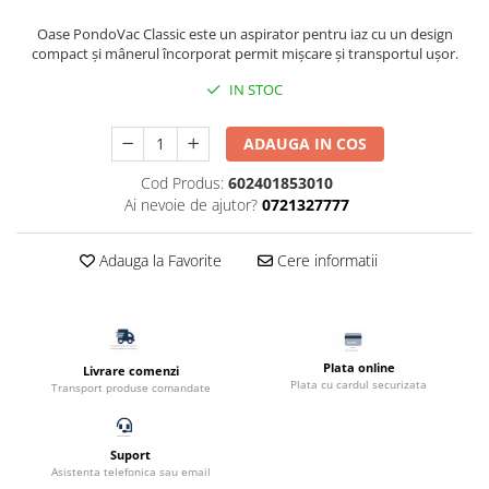
Filtru extern acvariu
Oase PondoVac Classic este un aspirator pentru iaz cu un
design
Filtru intern acvariu
compact și mânerul încorporat permit mișcare și transportul ușor.
Pompe aer acvariu
IN STOC
Pompa apa acvariu
Lampa pentru acvariu
ADAUGA IN COS
Neoane si LED-uri pentru acvarii
Cod Produs:
602401853010
Incalzitoare
Ai nevoie de ajutor?
0721327777
Substrat acvariu
Sisteme CO2
Adauga la Favorite
Cere informatii
Sterilizator acvariu
Racitoare
Fertilizatori acvarii
Tratamente pesti acvariu
Plata online
Livrare comenzi
Plata cu cardul securizata
Transport produse comandate
Teste apa
Furtune si conectori acvarii
Curatare acvarii
Suport
Asistenta telefonica sau email
Conditioneri apa acvariu