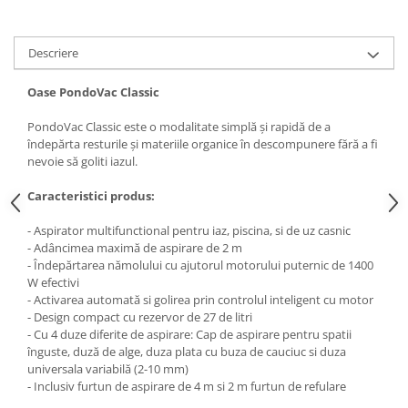
Medii filtrante
Decoruri si plante artificiale
Descriere
Accesorii acvarii
Piese de schimb
Oase PondoVac Classic
Pasari
PondoVac Classic este o modalitate simplă și rapidă de a
Batoane
îndepărta resturile și materiile organice în descompunere fără a fi
Colivii pentru pasari
nevoie să goliti iazul.
Hrana pasari
Caracteristici produs:
Rozatoare
- Aspirator multifunctional
pentru
iaz
,
piscina
,
s
i
de uz casnic
Igiena rozatoare
- Adâncimea maximă de aspirare de 2 m
Hrana Rozatoare
- Îndepărtarea nămolului cu ajutorul motorului puternic de 1400
W efectivi
Reptile
- Activarea automată si golirea prin controlul inteligent cu motor
Hrana reptile
- Design compact cu rezervor de 27 de litri
- Cu 4 duze diferite de aspirare: Cap de aspirare pentru spatii
Igiena reptile
înguste, duză de alge, duza plata cu buza de cauciuc si duza
Decoruri terarii
universala variabilă (2-10 mm)
Incalzitoare si pompe terarii
- Inclusiv furtun de aspirare de 4 m si 2 m furtun de refulare
Solutii iluminat terarii