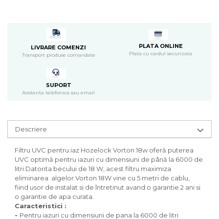
Pompa apa acvariu
Lampa pentru acvariu
Neoane si LED-uri pentru acvarii
Incalzitoare
PLATA ONLINE
LIVRARE COMENZI
Plata cu cardul securizata
Substrat acvariu
Transport produse comandate
Sisteme CO2
Sterilizator acvariu
SUPORT
Racitoare
Asistenta telefonica sau email
Fertilizatori acvarii
Tratamente pesti acvariu
Teste apa
Descriere
Furtune si conectori acvarii
Curatare acvarii
Filtru UVC pentru iaz Hozelock Vorton 18w
oferă
puterea
UVC
optimă
pentru
iazuri cu dimensiuni
de până
la
6000 de
Conditioneri apa acvariu
litri
.Datorita becului de 18 W, acest filtru
maximiza
Medii filtrante
eliminarea
algelor
.
Vorton
18W
vine cu
5
metri de cablu
,
Decoruri si plante artificiale
fiind
usor
de
instalat si de întretinut
avand o
garantie 2 ani
si
Accesorii acvarii
o
garantie de apa curata
.
Caracteristici :
Piese de schimb
-
Pentru iazuri cu dimensiuni de pana la
6000
de litri