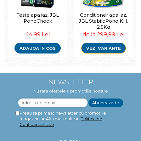
Igiena Iazuri
Conditioner apa iaz
Teste apa iaz, JBL
Conditioner apa iaz,
Hrana pesti iazuri
PondCheck
JBL StabiloPond KH,
Teste apa iaz
2.5Kg
Filtre iaz
44,99 Lei
de la 299,99 Lei
Pompe iaz
Incalzitor Iaz
ADAUGA IN COS
VEZI VARIANTE
Accesorii iaz
Cai
Toaletare cai
Casti echitatie
NEWSLETTER
Accesorii cai
Nu rata ofertele si promotiile noastre
Vreau sa primesc newsletter cu promotiile
magazinului. Afla mai multe in
Politica de
Confidentialitate