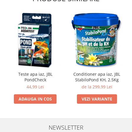
Lampi terarii
Suplimente vitamino minerale
reptile
Accesorii diverse terarii
Iazuri
Igiena Iazuri
Conditioner apa iaz
Hrana pesti iazuri
Teste apa iaz
Teste apa iaz, JBL
Conditioner apa iaz, JBL
Filtre iaz
PondCheck
StabiloPond KH, 2.5Kg
Pompe iaz
44,99 Lei
de la 299,99 Lei
Incalzitor Iaz
Accesorii iaz
ADAUGA IN COS
VEZI VARIANTE
Cai
Toaletare cai
Casti echitatie
NEWSLETTER
Accesorii cai