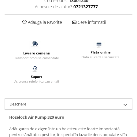
Cod Produs:
18001240
Filtru extern acvariu
Ai nevoie de ajutor?
0721327777
Filtru intern acvariu
Pompe aer acvariu
Adauga la Favorite
Cere informatii
Pompa apa acvariu
Lampa pentru acvariu
Neoane si LED-uri pentru acvarii
Plata online
Livrare comenzi
Incalzitoare
Plata cu cardul securizata
Transport produse comandate
Substrat acvariu
Sisteme CO2
Suport
Sterilizator acvariu
Asistenta telefonica sau email
Racitoare
Fertilizatori acvarii
Tratamente pesti acvariu
Descriere
Teste apa
Hozelock Air Pump 320 euro
Furtune si conectori acvarii
Curatare acvarii
Adăugarea de oxigen într-un helesteu este foarte importantă
Conditioneri apa acvariu
pentru sănătatea pestilor, în special în iazurile dens populate si în