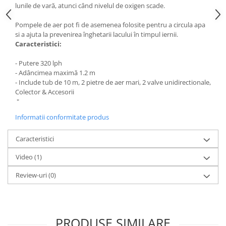
lunile de vară, atunci când nivelul de oxigen scade.
Medii filtrante
Decoruri si plante artificiale
Pompele de aer pot fi de asemenea folosite pentru a circula apa
Accesorii acvarii
si a ajuta la prevenirea înghetarii lacului în timpul iernii.
Caracteristici:
Piese de schimb
Pasari
- Putere
320 lph
-
Adâncimea maximă
1.2 m
Batoane
-
Include
tub de
10 m
,
2
pietre de aer
mari
,
2 valve
unidirectionale
,
Colivii pentru pasari
Colector
& Accesorii
Hrana pasari
"
Rozatoare
Informatii conformitate produs
Igiena rozatoare
Caracteristici
Hrana Rozatoare
Reptile
Video
(1)
Hrana reptile
Review-uri
(0)
Igiena reptile
Decoruri terarii
Incalzitoare si pompe terarii
PRODUSE SIMILARE
Solutii iluminat terarii