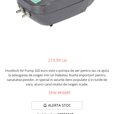
Racitoare
Custi transport /exterior/ expozitie
Masini de tuns caini
caini
Fertilizatori acvarii
Lesa caine
Accesorii masini tuns caini
Tratamente pesti acvariu
Zgarzi si hamuri caini
Toaletare
Teste apa
Jucarii caini
Igiena caini
Furtune si conectori acvarii
Botnita caine
Antiparazitare caini
Pisici
Curatare acvarii
Accesorii diverse caini
Hrana uscata pentru pisici
Conditioneri apa acvariu
Hrana umeda pentru pisici
Medii filtrante
Suplimente vitamino minerale
219,99 Lei
Decoruri si plante artificiale
pisici
Hozelock Air Pump 320 euro este o pompa de aer pentru iaz, ce ajuta
Accesorii acvarii
Recompense pisici
la adaugarea de oxigen intr-un helesteu foarte important pentru
Asternut pentru litiere
Piese de schimb
sanatatea pestilor, in special in iazurile dens populate si in lunile de
vara, atunci cand nivelul de oxigen scade.
Litiere pentru pisici
Toaletare pisici
STOC EPUIZAT
Antiparazitare pisici
Pesti
ALERTA STOC
Hrana pesti acvariu