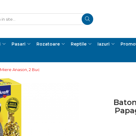
i
Pasari
Rozatoare
Reptile
Iazuri
Promot
 Miere Anason, 2 Buc
Baton
Papag