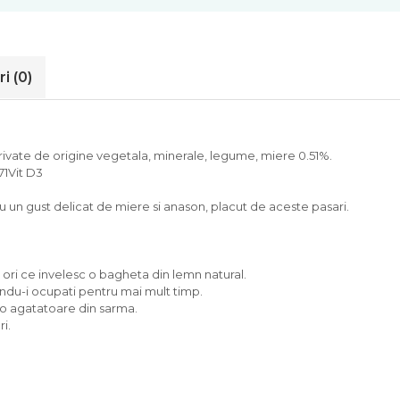
ri
(0)
ivate de origine vegetala, minerale, legume, miere 0.51%.
71Vit D3
 un gust delicat de miere si anason, placut de aceste pasari.
ori ce invelesc o bagheta din lemn natural.
andu-i ocupati pentru mai mult timp.
u o agatatoare din sarma.
i.