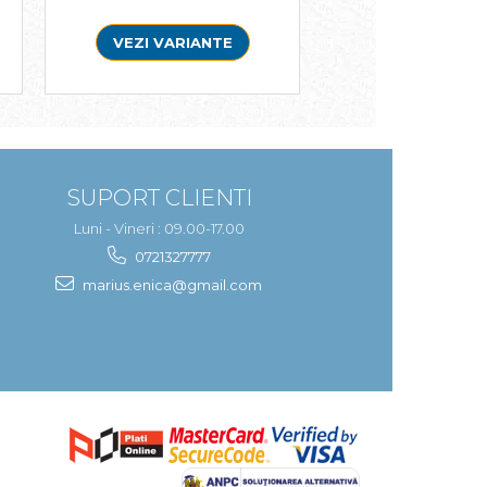
VEZI VARIANTE
ADAUGA IN 
SUPORT CLIENTI
Luni - Vineri : 09.00-17.00
0721327777
marius.enica@gmail.com