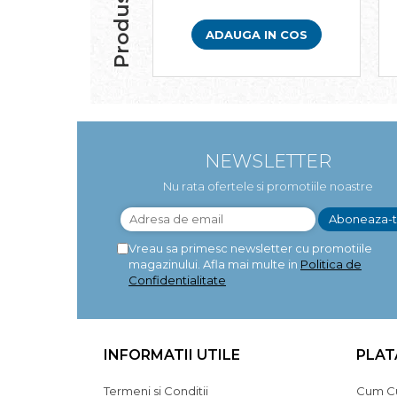
Igiena Iazuri
Conditioner apa iaz
ADAUGA IN COS
Hrana pesti iazuri
Teste apa iaz
Filtre iaz
Pompe iaz
Incalzitor Iaz
Accesorii iaz
NEWSLETTER
Cai
Nu rata ofertele si promotiile noastre
Toaletare cai
Casti echitatie
Accesorii cai
Vreau sa primesc newsletter cu promotiile
magazinului. Afla mai multe in
Politica de
Confidentialitate
INFORMATII UTILE
PLAT
Termeni si Conditii
Cum C