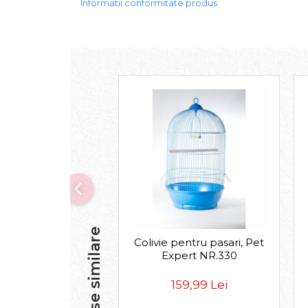
Pasari
Informatii conformitate produs
Batoane
Colivii pentru pasari
Hrana pasari
Rozatoare
Igiena rozatoare
Hrana Rozatoare
Reptile
Hrana reptile
Igiena reptile
Decoruri terarii
Incalzitoare si pompe terarii
Solutii iluminat terarii
Lampi terarii
Produse similare
Colivie pentru pasari, Pet
Suplimente vitamino minerale
Expert NR.330
reptile
Accesorii diverse terarii
159,99 Lei
Iazuri