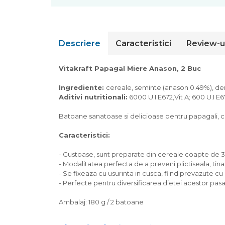
Pompa apa acvariu
Lampa pentru acvariu
Neoane si LED-uri pentru acvarii
Descriere
Caracteristici
Review-u
Incalzitoare
Substrat acvariu
Vitakraft Papagal Miere Anason, 2 Buc
Sisteme CO2
Sterilizator acvariu
Ingrediente:
cereale, seminte (anason 0.49%), der
Racitoare
Aditivi nutritionali:
6000 U.I E672,Vit A; 600 U.I E6
Fertilizatori acvarii
Batoane sanatoase si delicioase pentru papagali, cu
Tratamente pesti acvariu
Teste apa
Caracteristici:
Furtune si conectori acvarii
Curatare acvarii
- Gustoase, sunt preparate din cereale coapte de 3 
- Modalitatea perfecta de a preveni plictiseala, tin
Conditioneri apa acvariu
- Se fixeaza cu usurinta in cusca, fiind prevazute c
Medii filtrante
- Perfecte pentru diversificarea dietei acestor pasar
Decoruri si plante artificiale
Accesorii acvarii
Ambalaj: 180 g / 2 batoane
Piese de schimb