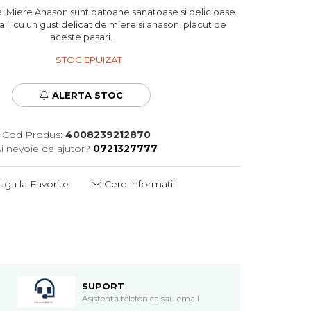
al Miere Anason sunt batoane sanatoase si delicioase
i, cu un gust delicat de miere si anason, placut de
aceste pasari.
STOC EPUIZAT
ALERTA STOC
Cod Produs:
4008239212870
i nevoie de ajutor?
0721327777
ga la Favorite
Cere informatii
SUPORT
Asistenta telefonica sau email