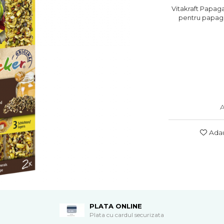
Vitakraft Papag
pentru papagal
A
Adau
PLATA ONLINE
Plata cu cardul securizata