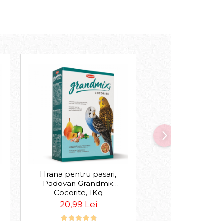
Hrana pentru pasari,
Hrana pentru p
,
Padovan Grandmix
Padovan Gra
Cocorite, 1Kg
Pappagalli, 
20,99 Lei
21,99 Le