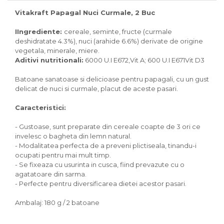
Pasari
Vitakraft Papagal Nuci Curmale, 2 Buc
Batoane
Colivii pentru pasari
IIngrediente:
cereale, seminte, fructe (curmale
Hrana pasari
deshidratate 4.3%), nuci (arahide 6.6%) derivate de origine
vegetala, minerale, miere.
Rozatoare
Aditivi nutritionali:
6000 U.I E672,Vit A; 600 U.I E671Vit D3
Igiena rozatoare
Batoane sanatoase si delicioase pentru papagali, cu un gust
Hrana Rozatoare
delicat de nuci si curmale, placut de aceste pasari.
Reptile
Caracteristici:
Hrana reptile
Igiena reptile
- Gustoase, sunt preparate din cereale coapte de 3 ori ce
Decoruri terarii
invelesc o bagheta din lemn natural.
Incalzitoare si pompe terarii
- Modalitatea perfecta de a preveni plictiseala, tinandu-i
ocupati pentru mai mult timp.
Solutii iluminat terarii
- Se fixeaza cu usurinta in cusca, fiind prevazute cu o
Lampi terarii
agatatoare din sarma.
Suplimente vitamino minerale
- Perfecte pentru diversificarea dietei acestor pasari.
reptile
Accesorii diverse terarii
Ambalaj: 180 g / 2 batoane
Iazuri