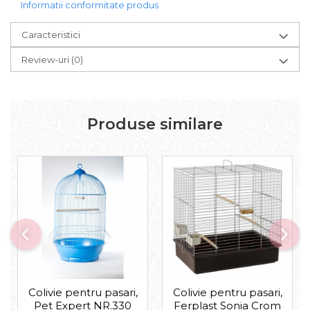
Informatii conformitate produs
Igiena Iazuri
Conditioner apa iaz
Caracteristici
Hrana pesti iazuri
Teste apa iaz
Review-uri
(0)
Filtre iaz
Pompe iaz
Incalzitor Iaz
Produse similare
Accesorii iaz
Cai
Toaletare cai
Casti echitatie
Accesorii cai
Colivie pentru pasari,
Colivie pentru pasari,
Pet Expert NR.330
Ferplast Sonia Crom