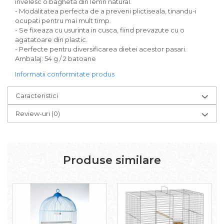
invelesc o bagheta din lemn natural.
Igiena Iazuri
- Modalitatea perfecta de a preveni plictiseala, tinandu-i
Conditioner apa iaz
ocupati pentru mai mult timp.
Hrana pesti iazuri
- Se fixeaza cu usurinta in cusca, fiind prevazute cu o
agatatoare din plastic.
Teste apa iaz
- Perfecte pentru diversificarea dietei acestor pasari.
Filtre iaz
Ambalaj: 54 g / 2 batoane
Pompe iaz
Informatii conformitate produs
Incalzitor Iaz
Accesorii iaz
Caracteristici
Cai
Review-uri
(0)
Toaletare cai
Casti echitatie
Accesorii cai
Produse similare