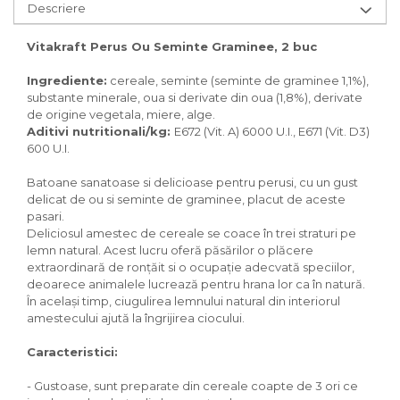
Pasari
Descriere
Batoane
Vitakraft Perus Ou Seminte Graminee, 2 buc
Colivii pentru pasari
Hrana pasari
Ingrediente:
cereale, seminte (seminte de graminee 1,1%),
Rozatoare
substante minerale, oua si derivate din oua (1,8%), derivate
de origine vegetala, miere, alge.
Igiena rozatoare
Aditivi nutritionali/kg:
E672 (Vit. A) 6000 U.I., E671 (Vit. D3)
Hrana Rozatoare
600 U.I.
Reptile
Batoane sanatoase si delicioase pentru perusi, cu un gust
Hrana reptile
delicat de ou si seminte de graminee, placut de aceste
Igiena reptile
pasari.
Deliciosul amestec de cereale se coace în trei straturi pe
Decoruri terarii
lemn natural. Acest lucru oferă păsărilor o plăcere
Incalzitoare si pompe terarii
extraordinară de ronțăit si o ocupație adecvată speciilor,
Solutii iluminat terarii
deoarece animalele lucrează pentru hrana lor ca în natură.
Lampi terarii
În același timp, ciugulirea lemnului natural din interiorul
amestecului ajută la îngrijirea ciocului.
Suplimente vitamino minerale
reptile
Caracteristici:
Accesorii diverse terarii
Iazuri
- Gustoase, sunt preparate din cereale coapte de 3 ori ce