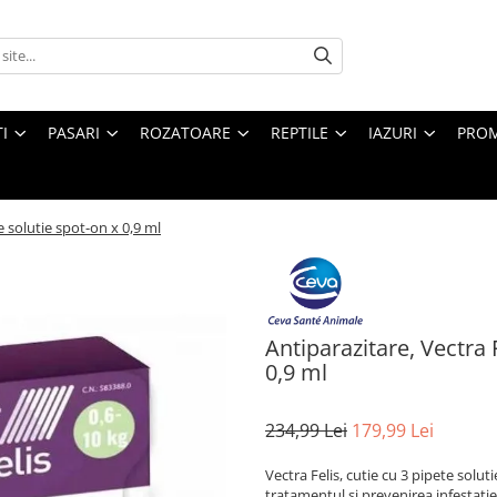
I
PASARI
ROZATOARE
REPTILE
IAZURI
PROM
te solutie spot-on x 0,9 ml
Antiparazitare, Vectra F
0,9 ml
234,99 Lei
179,99 Lei
Vectra Felis, cutie cu 3 pipete solut
tratamentul si prevenirea infestatiei