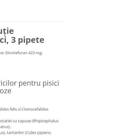
uție
ci, 3 pipete
ine: Dinotefuran 423 mg;
cilor pentru pisici
doze
ides felis si Ctenocefalides
festatiei cu capuse (Rhipicephalus
atus);
), tantarilor (Culex pipiens,