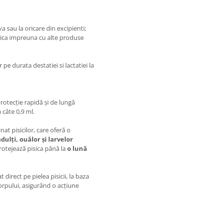
va sau la oricare din excipienti;
lica impreuna cu alte produse
pe durata destatiei si lactatiei la
protecție rapidă și de lungă
 câte 0,9 ml.
at pisicilor, care oferă o
adulți, ouălor și larvelor
rotejează pisica până la
o lună
t direct pe pielea pisicii, la baza
corpului, asigurând o acțiune