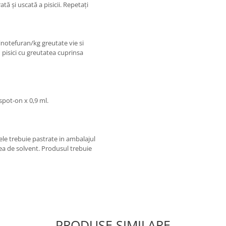
tă și uscată a pisicii. Repetați
notefuran/kg greutate vie si
 pisici cu greutatea cuprinsa
spot-on x 0,9 ml.
ele trebuie pastrate in ambalajul
rea de solvent. Produsul trebuie
PRODUSE SIMILARE