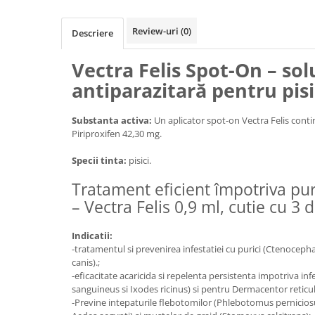
Filtru extern acvariu
Review-uri
(0)
Filtru intern acvariu
Descriere
Pompe aer acvariu
Vectra Felis Spot-On – sol
Pompa apa acvariu
antiparazitară pentru pisi
Lampa pentru acvariu
Neoane si LED-uri pentru acvarii
Substanta activa:
Un aplicator spot-on Vectra Felis cont
Incalzitoare
Piriproxifen 42,30 mg.
Substrat acvariu
Sisteme CO2
Specii tinta:
pisici.
Sterilizator acvariu
Tratament eficient împotriva puri
Racitoare
– Vectra Felis 0,9 ml, cutie cu 3 
Fertilizatori acvarii
Tratamente pesti acvariu
Indicatii:
-tratamentul si prevenirea infestatiei cu purici (Ctenocephal
Teste apa
canis).;
Furtune si conectori acvarii
-eficacitate acaricida si repelenta persistenta impotriva in
Curatare acvarii
sanguineus si Ixodes ricinus) si pentru Dermacentor reticul
-Previne intepaturile flebotomilor (Phlebotomus perniciosus
Conditioneri apa acvariu