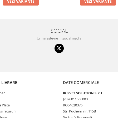
VEZI VARIANTE
VEZI VARIANTE
SOCIAL
Urmareste-ne in social media
I LIVRARE
DATE COMERCIALE
par
IRISVET SOLUTION S.R.L.
u
J2026011566003
 Plata
RO54020376
si retururi
Str. Pucheni, nr. 115B
duse
Sector 5, Bucuresti