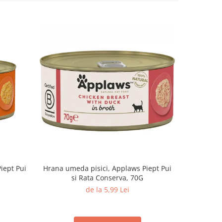
iept Pui
Hrana umeda pisici, Applaws Piept Pui
Hrana ume
si Rata Conserva, 70G
de la 5,99 Lei