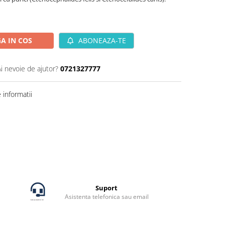
A IN COS
ABONEAZA-TE
Ai nevoie de ajutor?
0721327777
informatii
Suport
Asistenta telefonica sau email