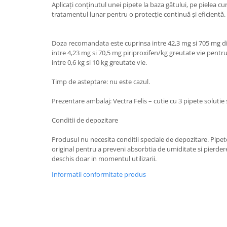
Aplicați conținutul unei pipete la baza gâtului, pe pielea cura
Lampi terarii
tratamentul lunar pentru o protecție continuă și eficientă.
Suplimente vitamino minerale
reptile
Doza recomandata este cuprinsa intre 42,3 mg si 705 mg di
Accesorii diverse terarii
intre 4,23 mg si 70,5 mg piriproxifen/kg greutate vie pentru
Iazuri
intre 0,6 kg si 10 kg greutate vie.
Igiena Iazuri
Timp de asteptare: nu este cazul.
Conditioner apa iaz
Prezentare ambalaj: Vectra Felis – cutie cu 3 pipete solutie 
Hrana pesti iazuri
Teste apa iaz
Conditii de depozitare
Filtre iaz
Produsul nu necesita conditii speciale de depozitare. Pipet
Pompe iaz
original pentru a preveni absorbtia de umiditate si pierde
Incalzitor Iaz
deschis doar in momentul utilizarii.
Accesorii iaz
Informatii conformitate produs
Cai
Toaletare cai
Casti echitatie
Accesorii cai