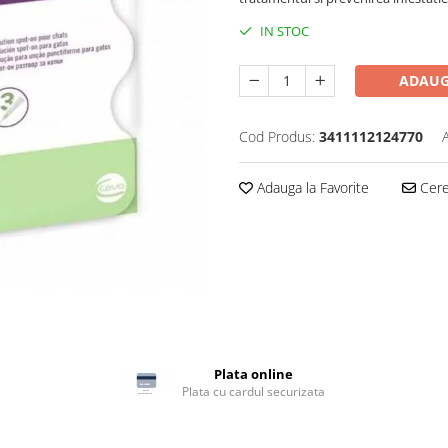
IN STOC
ADAUG
Cod Produs:
3411112124770
Adauga la Favorite
Cere 
Plata online
Plata cu cardul securizata