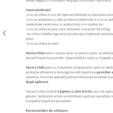
Aedes aegypti) si mustelor de grajd (Stomoxys calcitrans);
Medii filtrante
Contraindicatii
Decoruri si plante artificiale
-a nu se utiliza in caz de hipersensibilitate la substanta acti
Accesorii acvarii
-a nu se amesteca cu alte produse medicinale si a nu se ap
Piese de schimb
medicinale veterinare, in acelasi timp si in acelasi loc;
-a nu se utiliza la pisici care cantaresc mai putin de 0,6 kg;
Pasari
-nu a fost stabilita siguranta produsului medicinal veterinar 
Batoane
pisici;
-A nu se utiliza la caini!
Colivii pentru pasari
Hrana pasari
Vectra Felis
este o soluție spot-on pentru pisici, ce oferă 
Rozatoare
durată împotriva puricilor, disponibilă în cutie cu 3 pipete a
Igiena rozatoare
Vectra Felis
este un tratament antiparazitar spot-on destin
Hrana Rozatoare
protecție eficientă și de lungă durată împotriva
puricilor 
acestora. Formula specială previne infestarea locuinței și p
Reptile
după aplicare
.
Hrana reptile
Fiecare cutie conține
3 pipete a câte 0,9 ml
, ușor de aplica
Igiena reptile
gâtului. Substanța activă se distribuie rapid pe suprafața 
Decoruri terarii
completă împotriva paraziților.
Incalzitoare si pompe terarii
Recomandări de utilizare:
Solutii iluminat terarii