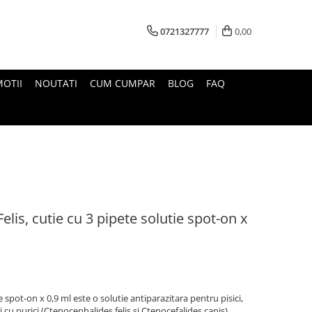
0721327777
0,00
OTII
NOUTATI
CUM CUMPAR
BLOG
FAQ
elis, cutie cu 3 pipete solutie spot-on x
ie spot-on x 0,9 ml este o solutie antiparazitara pentru pisici,
 cu purici (Ctenocephalides felis si Ctenocefalides canis).