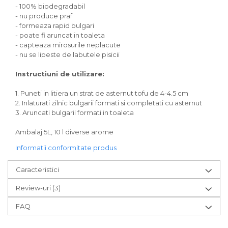
- 100% biodegradabil
- nu produce praf
- formeaza rapid bulgari
- poate fi aruncat in toaleta
- capteaza mirosurile neplacute
- nu se lipeste de labutele pisicii
Instructiuni de utilizare:
1. Puneti in litiera un strat de asternut tofu de 4-4.5 cm
2. Inlaturati zilnic bulgarii formati si completati cu asternut
3. Aruncati bulgarii formati in toaleta
Ambalaj 5L, 10 l diverse arome
Informatii conformitate produs
Caracteristici
Review-uri
(3)
FAQ