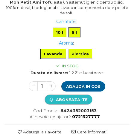
Mon Petit Ami Tofu
este un asternut igienic pentru pisici,
Pompa apa acvariu
100% natural, biodegradabil, avand in componenta doar pelete
Lampa pentru acvariu
de tofu.
Neoane si LED-uri pentru acvarii
Cantitate
:
Incalzitoare
10 l
5 l
Substrat acvariu
Sisteme CO2
Aroma
:
Sterilizator acvariu
Lavanda
Piersica
Racitoare
Fertilizatori acvarii
IN STOC
Tratamente pesti acvariu
Durata de livrare:
1-2 Zile lucratoare.
Teste apa
Furtune si conectori acvarii
ADAUGA IN COS
Curatare acvarii
Conditioneri apa acvariu
ABONEAZA-TE
Medii filtrante
Cod Produs:
6424352003153
Decoruri si plante artificiale
Ai nevoie de ajutor?
0721327777
Accesorii acvarii
Piese de schimb
Adauga la Favorite
Cere informatii