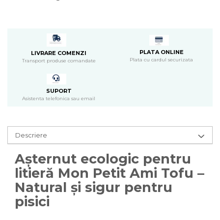
Pasari
Batoane
Colivii pentru pasari
Hrana pasari
Rozatoare
PLATA ONLINE
LIVRARE COMENZI
Plata cu cardul securizata
Transport produse comandate
Igiena rozatoare
Hrana Rozatoare
Reptile
SUPORT
Asistenta telefonica sau email
Hrana reptile
Igiena reptile
Decoruri terarii
Descriere
Incalzitoare si pompe terarii
Solutii iluminat terarii
Așternut ecologic pentru
Lampi terarii
litieră Mon Petit Ami Tofu –
Suplimente vitamino minerale
Natural și sigur pentru
reptile
Accesorii diverse terarii
pisici
Iazuri