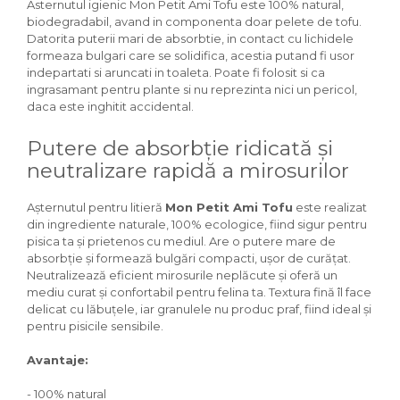
Asternutul igienic Mon Petit Ami Tofu este 100% natural,
Igiena Iazuri
biodegradabil, avand in componenta doar pelete de tofu.
Conditioner apa iaz
Datorita puterii mari de absorbtie, in contact cu lichidele
Hrana pesti iazuri
formeaza bulgari care se solidifica, acestia putand fi usor
Teste apa iaz
indepartati si aruncati in toaleta. Poate fi folosit si ca
ingrasamant pentru plante si nu reprezinta nici un pericol,
Filtre iaz
daca este inghitit accidental.
Pompe iaz
Incalzitor Iaz
Putere de absorbție ridicată și
Accesorii iaz
neutralizare rapidă a mirosurilor
Cai
Toaletare cai
Așternutul pentru litieră
Mon Petit Ami Tofu
este realizat
din ingrediente naturale, 100% ecologice, fiind sigur pentru
Casti echitatie
pisica ta și prietenos cu mediul. Are o putere mare de
Accesorii cai
absorbție și formează bulgări compacti, ușor de curățat.
Neutralizează eficient mirosurile neplăcute și oferă un
mediu curat și confortabil pentru felina ta. Textura fină îl face
delicat cu lăbuțele, iar granulele nu produc praf, fiind ideal și
pentru pisicile sensibile.
Avantaje:
- 100% natural