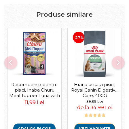
Produse similare
-27%
Recompense pentru
Hrana uscata pisici,
pisici, Inaba Churu
Royal Canin Digestive
Meal Topper Tuna with
Care, 400G
Salmon Recipe
39,99 Lei
11,99 Lei
de la 34,99 Lei
ADAUGA IN COS
VEZI VARIANTE