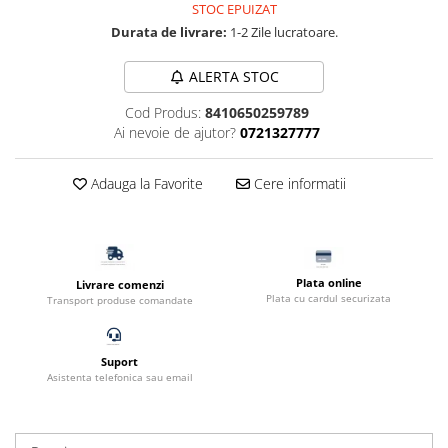
STOC EPUIZAT
Filtru extern acvariu
Durata de livrare:
1-2 Zile lucratoare.
Filtru intern acvariu
Pompe aer acvariu
ALERTA STOC
Pompa apa acvariu
Cod Produs:
8410650259789
Lampa pentru acvariu
Ai nevoie de ajutor?
0721327777
Neoane si LED-uri pentru acvarii
Incalzitoare
Adauga la Favorite
Cere informatii
Substrat acvariu
Sisteme CO2
Sterilizator acvariu
Racitoare
Plata online
Livrare comenzi
Plata cu cardul securizata
Transport produse comandate
Fertilizatori acvarii
Tratamente pesti acvariu
Teste apa
Suport
Asistenta telefonica sau email
Furtune si conectori acvarii
Curatare acvarii
Conditioneri apa acvariu