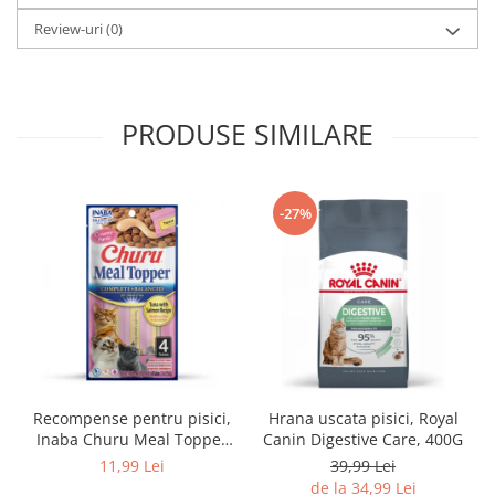
Review-uri
(0)
PRODUSE SIMILARE
-27%
Recompense pentru pisici,
Hrana uscata pisici, Royal
Inaba Churu Meal Topper
Canin Digestive Care, 400G
Tuna with Salmon Recipe
11,99 Lei
39,99 Lei
de la 34,99 Lei