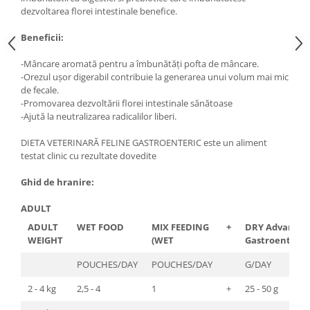
dezvoltarea florei intestinale benefice.
Lampi terarii
Suplimente vitamino minerale
Beneficii:
reptile
-Mâncare aromată pentru a îmbunătăți pofta de mâncare.
Accesorii diverse terarii
-Orezul ușor digerabil contribuie la generarea unui volum mai mic
Iazuri
de fecale.
-Promovarea dezvoltării florei intestinale sănătoase
Igiena Iazuri
-Ajută la neutralizarea radicalilor liberi.
Conditioner apa iaz
Hrana pesti iazuri
DIETA VETERINARĂ FELINE GASTROENTERIC este un aliment
testat clinic cu rezultate dovedite
Teste apa iaz
Filtre iaz
Ghid de hranire:
Pompe iaz
ADULT
Incalzitor Iaz
ADULT
WET FOOD
MIX FEEDING
+
DRY Advance
Accesorii iaz
WEIGHT
(WET
Gastroenteric
Cai
POUCHES/DAY
POUCHES/DAY
G/DAY
Toaletare cai
Casti echitatie
2 - 4 kg
2,5 - 4
1
+
25 - 50 g
Accesorii cai