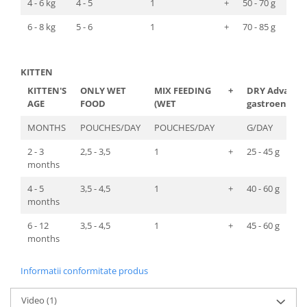
4 - 6 kg
4 - 5
1
+
50 - 70 g
6 - 8 kg
5 - 6
1
+
70 - 85 g
KITTEN
KITTEN'S
ONLY WET
MIX FEEDING
+
DRY Advance
AGE
FOOD
(WET
gastroenteric
MONTHS
POUCHES/DAY
POUCHES/DAY
G/DAY
2 - 3
2,5 - 3,5
1
+
25 - 45 g
months
4 - 5
3,5 - 4,5
1
+
40 - 60 g
months
6 - 12
3,5 - 4,5
1
+
45 - 60 g
months
Informatii conformitate produs
Video
(1)