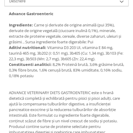
Descriere
Medii filtrante
Decoruri si plante artificiale
Advance Gastroenteric
Accesorii acvarii
Ingrediente:
Carne și derivate de origine animală (pui 35%),
Piese de schimb
derivate de origine vegetală (ciucoare inulină 0,1%), minerale,
Pasari
extracte de proteine ​​vegetale, cereale, diverse zaharuri, uleiuri și
grăsimi. , Sursa ingrediente foarte digerabile: Pui
Batoane
Aditivi nutritionali:
Vitamina D3 203 UI, vitamina E 84 mg,
Colivii pentru pasari
taurină 465 mg, 3b202 (I: 0,51 mg), 3b405 (Cu: 1,34 mg), 3b103 (Fe:
22,3 mg), 3b503 (Mn: 2,7 mg), 3b605 (Zn: 22,4 mg).
Hrana pasari
Constituenti analitici:
8,2% Proteină brută, 3,6% grăsime brută,
Rozatoare
0,3% fibre brute, 1,6% cenușă brută, 83% umiditate, 0,16% sodiu,
0,18% potasiu
Igiena rozatoare
Hrana Rozatoare
Reptile
ADVANCE VETERINARY DIETS GASTROENTERIC este o hrană
dietetică completă și echilibrată pentru pisici și pisoi adulți, care
Hrana reptile
ajută la compensarea tulburărilor digestive, a insuficienței
Igiena reptile
pancreatice exocrine și la reducerea tulburărilor de absorbție
intestinală. Este formulat cu ingrediente foarte digerabile,
Decoruri terarii
conținut scăzut de fibre și un nivel crescut de sodiu și potasiu.
Incalzitoare si pompe terarii
Produsul contine surse de proteine ​​selectate pentru
Solutii iluminat terarii
imbunatatirea digestiei si prebiotice care imbunatatesc