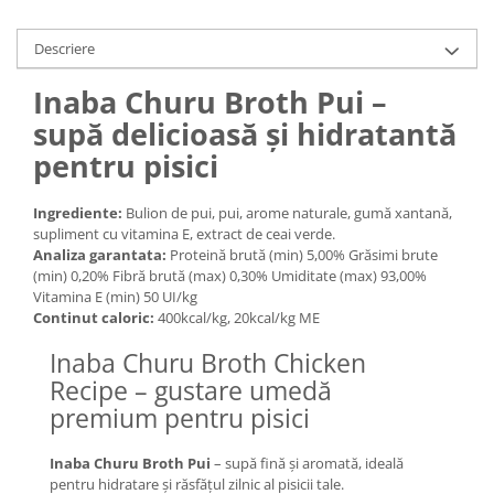
Medii filtrante
Decoruri si plante artificiale
Descriere
Accesorii acvarii
Inaba Churu Broth Pui –
Piese de schimb
supă delicioasă și hidratantă
Pasari
pentru pisici
Batoane
Colivii pentru pasari
Ingrediente:
Bulion de pui, pui, arome naturale, gumă xantană,
Hrana pasari
supliment cu vitamina E, extract de ceai verde.
Rozatoare
Analiza garantata:
Proteină brută (min) 5,00% Grăsimi brute
(min) 0,20% Fibră brută (max) 0,30% Umiditate (max) 93,00%
Igiena rozatoare
Vitamina E (min) 50 UI/kg
Hrana Rozatoare
Continut caloric:
400kcal/kg, 20kcal/kg ME
Reptile
Inaba Churu Broth Chicken
Hrana reptile
Recipe – gustare umedă
Igiena reptile
premium pentru pisici
Decoruri terarii
Incalzitoare si pompe terarii
Inaba Churu Broth Pui
– supă fină și aromată, ideală
pentru hidratare și răsfățul zilnic al pisicii tale.
Solutii iluminat terarii