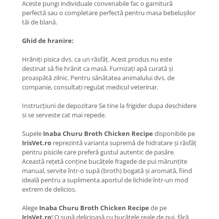
Aceste pungi individuale convenabile fac o garnitură
perfectă sau o completare perfectă pentru masa bebelușilor
tăi de blană.
Ghid de hranire:
Hrăniți pisica dvs. ca un răsfăț. Acest produs nu este
destinat să fie hrănit ca masă. Furnizați apă curată și
proaspătă zilnic. Pentru sănătatea animalului dvs. de
companie, consultați regulat medicul veterinar.
Instrucțiuni de depozitare Se tine la frigider dupa deschidere
si se serveste cat mai repede.
Supele
Inaba Churu Broth Chicken Recipe
disponibile pe
IrisVet.ro
reprezintă varianta supremă de hidratare și răsfăț
pentru pisicile care preferă gustul autentic de pasăre.
Această rețetă conține bucățele fragede de pui mărunțite
manual, servite într-o supă (broth) bogată și aromată, fiind
ideală pentru a suplimenta aportul de lichide într-un mod
extrem de delicios.
Alege
Inaba Churu Broth Chicken Recipe
de pe
IrisVet.ro
! O supă delicioasă cu bucățele reale de pui, fără