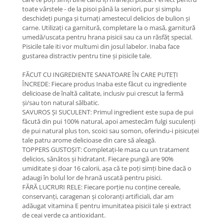
toate vârstele - de la pisoi până la seniori, pur și simplu
deschideți punga și turnați amestecul delicios de bulion și
carne. Utilizați ca garnitură, completare la o masă, garnitură
umedă/uscata pentru hrana pisicii sau ca un răsfăț special.
Pisicile tale iti vor multumi din josul labelor. Inaba face
gustarea distractiv pentru tine și pisicile tale.
FĂCUT CU INGREDIENTE SANATOARE ÎN CARE PUTEȚI
ÎNCREDE: Fiecare produs Inaba este făcut cu ingrediente
delicioase de înaltă calitate, inclusiv pui crescut la fermă
și/sau ton natural sălbatic.
SAVUROS ȘI SUCULENT: Primul ingredient este supa de pui
făcută din pui 100% natural, apoi amestecăm fulgi suculenți
de pui natural plus ton, scoici sau somon, oferindu-i pisicuței
tale patru arome delicioase din care să aleagă.
TOPPERS GUSTOȘIT: Completați-le masa cu un tratament
delicios, sănătos și hidratant. Fiecare pungă are 90%
umiditate și doar 16 calorii, așa că te poți simți bine dacă o
adaugi în bolul lor de hrană uscată pentru pisici.
FĂRĂ LUCRURI RELE: Fiecare porție nu conține cereale,
conservanți, caragenan și coloranți artificiali, dar am
adăugat vitamina E pentru imunitatea pisicii tale și extract
de ceai verde ca antioxidant.