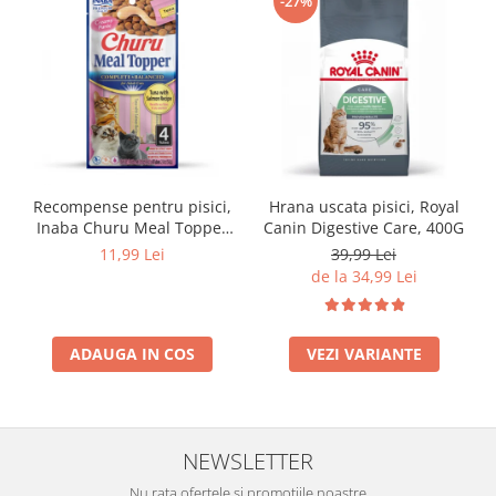
-27%
Recompense pentru pisici,
Hrana uscata pisici, Royal
Inaba Churu Meal Topper
Canin Digestive Care, 400G
Tuna with Salmon Recipe
11,99 Lei
39,99 Lei
de la 34,99 Lei
ADAUGA IN COS
VEZI VARIANTE
NEWSLETTER
Nu rata ofertele si promotiile noastre