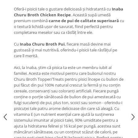
Lampi terarii
Oferă-i pisicii tale o gustare delicioasă și hidratantă cu
Inaba
Churu Broth Chicken Recipe
. Această supă umedă
Suplimente vitamino minerale
premium combină
carne de pui de calitate superioară
cu
reptile
o textură lichidă ușor de savurat, fiind perfectă pentru
Accesorii diverse terarii
completarea meselor sau ca răsfăț între ele.
Iazuri
Cu
Inaba Churu Broth Pui
, fiecare masă devine mai
Igiena Iazuri
gustoasă și mai nutritivă, oferindu-i pisicii tale răsfățul pe
Conditioner apa iaz
care îl merită.
Hrana pesti iazuri
Aici, la Inaba, știm că pisica ta este un membru iubit al
Teste apa iaz
familiei. Acesta este motivul pentru care bulionul nostru
Filtre iaz
Churu Broth Topper/Treats pentru pisici începe cu bulion de
pui făcut din pui 100% natural crescut la fermă și nu conțin
Pompe iaz
cereale, conservanți sau coloranți artificiali. Fiecare pungă
Incalzitor Iaz
conține o porție sănătoasă de bulion de pui amestecată cu
fulgi suculenți de pui, plus ton, scoici sau somon - oferindu-i
Accesorii iaz
pisicuței tale patru arome delicioase din care să aleagă. Cu
Cai
vitamina E (un nutrient esențial care ajută la susținerea
sistemului imunitar al pisicii tale), 90% umiditate pentru a
Toaletare cai
ajuta la hidratarea felinei și 16 kcal per pungă, acestea sunt
Casti echitatie
mâncăruri sănătoase, cu un conținut scăzut de calorii, pe
Accesorii cai
care te poți simți bine când îți hrănești pisica. Perfect pentru