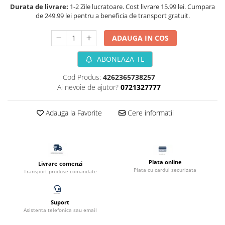
Durata de livrare:
1-2 Zile lucratoare. Cost livrare 15.99 lei. Cumpara
Filtru extern acvariu
de 249.99 lei pentru a beneficia de transport gratuit.
Filtru intern acvariu
Pompe aer acvariu
ADAUGA IN COS
Pompa apa acvariu
ABONEAZA-TE
Lampa pentru acvariu
Neoane si LED-uri pentru acvarii
Cod Produs:
4262365738257
Ai nevoie de ajutor?
0721327777
Incalzitoare
Substrat acvariu
Adauga la Favorite
Cere informatii
Sisteme CO2
Sterilizator acvariu
Racitoare
Fertilizatori acvarii
Plata online
Livrare comenzi
Tratamente pesti acvariu
Plata cu cardul securizata
Transport produse comandate
Teste apa
Furtune si conectori acvarii
Suport
Curatare acvarii
Asistenta telefonica sau email
Conditioneri apa acvariu