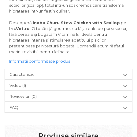
scoicilor (scallop), totul într-un sos cremos care transformă
hidratarea într-un festin culinar.
Descoperă
Inaba Churu Stew Chicken with Scallop
pe
IrisVet.ro
! O tocăniță gourmet cu fâșii reale de pui și scoici,
fără cereale și bogată în Vitamina E. Ideală pentru
hidratarea intensă și stimularea apetitului pisicilor
pretențioase prin textură bogată. Comandă acum răsfățul
marin irezistibil pentru felina ta!
Informatii conformitate produs
Caracteristici
Video
(1)
Review-uri
(0)
FAQ
Produse similare