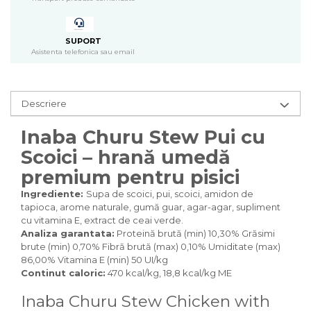
Pasari
Batoane
Colivii pentru pasari
SUPORT
Asistenta telefonica sau email
Hrana pasari
Rozatoare
Igiena rozatoare
Descriere
Hrana Rozatoare
Reptile
Inaba Churu Stew Pui cu
Hrana reptile
Scoici – hrană umedă
Igiena reptile
premium pentru pisici
Decoruri terarii
Ingrediente:
Supa de scoici, pui, scoici, amidon de
Incalzitoare si pompe terarii
tapioca, arome naturale, gumă guar, agar-agar, supliment
Solutii iluminat terarii
cu vitamina E, extract de ceai verde.
Lampi terarii
Analiza garantata:
Proteină brută (min) 10,30% Grăsimi
brute (min) 0,70% Fibră brută (max) 0,10% Umiditate (max)
Suplimente vitamino minerale
86,00% Vitamina E (min) 50 UI/kg
reptile
Continut caloric:
470 kcal/kg, 18,8 kcal/kg ME
Accesorii diverse terarii
Iazuri
Inaba Churu Stew Chicken with