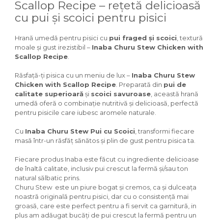
Scallop Recipe – rețetă delicioasă
Igiena Iazuri
cu pui și scoici pentru pisici
Conditioner apa iaz
Hrana pesti iazuri
Hrană umedă pentru pisici cu
pui fraged și scoici
, textură
Teste apa iaz
moale și gust irezistibil –
Inaba Churu Stew Chicken with
Filtre iaz
Scallop Recipe
.
Pompe iaz
Incalzitor Iaz
Răsfață-ți pisica cu un meniu de lux –
Inaba Churu Stew
Chicken with Scallop Recipe
. Preparată din
pui de
Accesorii iaz
calitate superioară
și
scoici savuroase
, această hrană
Cai
umedă oferă o combinație nutritivă și delicioasă, perfectă
pentru pisicile care iubesc aromele naturale.
Toaletare cai
Casti echitatie
Cu
Inaba Churu Stew Pui cu Scoici
, transformi fiecare
Accesorii cai
masă într-un răsfăț sănătos și plin de gust pentru pisica ta.
Fiecare produs Inaba este făcut cu ingrediente delicioase
de înaltă calitate, inclusiv pui crescut la fermă și/sau ton
natural sălbatic prins.
Churu Stew este un piure bogat și cremos, ca și dulceața
noastră originală pentru pisici, dar cu o consistență mai
groasă, care este perfect pentru a fi servit ca garnitură, in
plus am adăugat bucăți de pui crescut la fermă pentru un