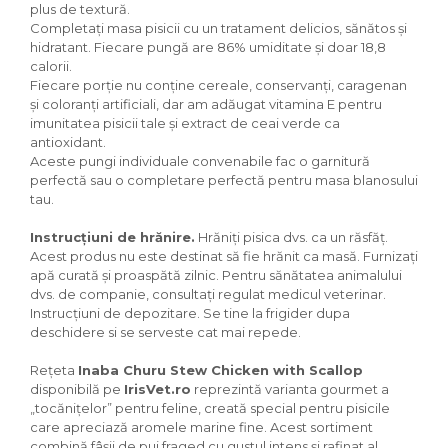
plus de textură.
Completați masa pisicii cu un tratament delicios, sănătos și
hidratant. Fiecare pungă are 86% umiditate și doar 18,8
calorii.
Fiecare porție nu conține cereale, conservanți, caragenan
și coloranți artificiali, dar am adăugat vitamina E pentru
imunitatea pisicii tale și extract de ceai verde ca
antioxidant.
Aceste pungi individuale convenabile fac o garnitură
perfectă sau o completare perfectă pentru masa blanosului
tau.
Instrucțiuni de hrănire.
Hrăniți pisica dvs. ca un răsfăț.
Acest produs nu este destinat să fie hrănit ca masă. Furnizați
apă curată și proaspătă zilnic. Pentru sănătatea animalului
dvs. de companie, consultați regulat medicul veterinar.
Instrucțiuni de depozitare. Se tine la frigider dupa
deschidere si se serveste cat mai repede.
Rețeta
Inaba Churu Stew Chicken with Scallop
disponibilă pe
IrisVet.ro
reprezintă varianta gourmet a
„tocănițelor” pentru feline,
creată special pentru pisicile
care apreciază aromele marine fine.
Acest sortiment
combină fâșii de pui fraged cu gustul intens și rafinat al