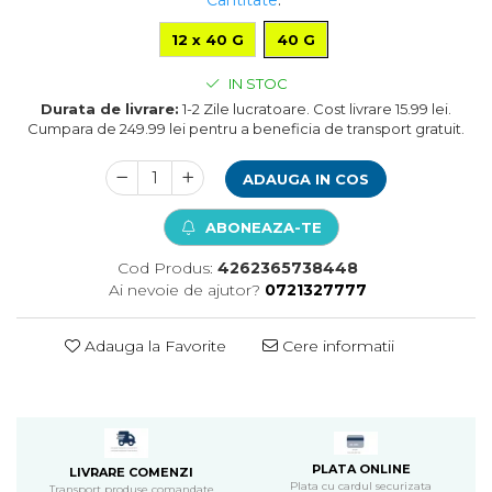
Pompa apa acvariu
12 x 40 G
40 G
Lampa pentru acvariu
Neoane si LED-uri pentru acvarii
IN STOC
Incalzitoare
Durata de livrare:
1-2 Zile lucratoare. Cost livrare 15.99 lei.
Substrat acvariu
Cumpara de 249.99 lei pentru a beneficia de transport gratuit.
Sisteme CO2
Sterilizator acvariu
ADAUGA IN COS
Racitoare
ABONEAZA-TE
Fertilizatori acvarii
Tratamente pesti acvariu
Cod Produs:
4262365738448
Teste apa
Ai nevoie de ajutor?
0721327777
Furtune si conectori acvarii
Curatare acvarii
Adauga la Favorite
Cere informatii
Conditioneri apa acvariu
Medii filtrante
Decoruri si plante artificiale
Accesorii acvarii
Piese de schimb
PLATA ONLINE
LIVRARE COMENZI
Plata cu cardul securizata
Transport produse comandate