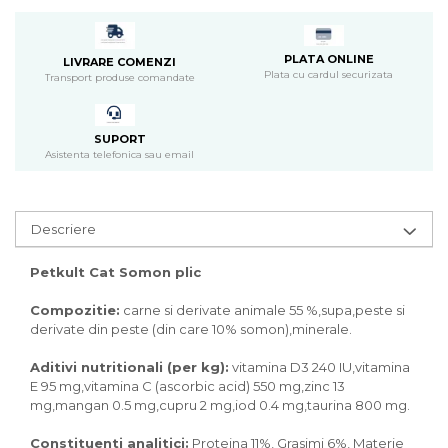
Pasari
Batoane
Colivii pentru pasari
PLATA ONLINE
LIVRARE COMENZI
Plata cu cardul securizata
Transport produse comandate
Hrana pasari
Rozatoare
Igiena rozatoare
SUPORT
Asistenta telefonica sau email
Hrana Rozatoare
Reptile
Hrana reptile
Descriere
Igiena reptile
Decoruri terarii
Petkult Cat Somon plic
Incalzitoare si pompe terarii
Compozitie:
carne si derivate animale 55 %,supa,peste si
Solutii iluminat terarii
derivate din peste (din care 10% somon),minerale.
Lampi terarii
Suplimente vitamino minerale
Aditivi nutritionali (per kg):
vitamina D3 240 IU,vitamina
reptile
E 95 mg,vitamina C (ascorbic acid) 550 mg,zinc 13
Accesorii diverse terarii
mg,mangan 0.5 mg,cupru 2 mg,iod 0.4 mg,taurina 800 mg.
Iazuri
Constituenti analitici:
Proteina 11%, Grasimi 6%, Materie