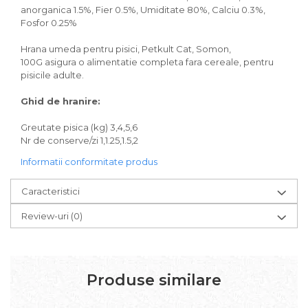
Igiena Iazuri
anorganica 1.5%, Fier 0.5%, Umiditate 80%, Calciu 0.3%,
Conditioner apa iaz
Fosfor 0.25%
Hrana pesti iazuri
Hrana umeda pentru pisici, Petkult Cat, Somon,
Teste apa iaz
100G
asigura o alimentatie completa fara cereale, pentru
Filtre iaz
pisicile adulte.
Pompe iaz
Ghid de hranire:
Incalzitor Iaz
Accesorii iaz
Greutate pisica (kg) 3,4,5,6
Cai
Nr de conserve/zi 1,1.25,1.5,2
Toaletare cai
Informatii conformitate produs
Casti echitatie
Caracteristici
Accesorii cai
Review-uri
(0)
Produse similare