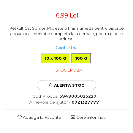
Pompa apa acvariu
Lampa pentru acvariu
6,99 Lei
Neoane si LED-uri pentru acvarii
Incalzitoare
Petkult Cat Somon Plic este o hrana umeda pentru pisici ce
asigura o alimentatie completa fara cereale, pentru pisicile
Substrat acvariu
adulte.
Sisteme CO2
Cantitate
:
Sterilizator acvariu
Racitoare
10 x 100 G
100 G
Fertilizatori acvarii
Tratamente pesti acvariu
STOC EPUIZAT
Teste apa
Furtune si conectori acvarii
ALERTA STOC
Curatare acvarii
Cod Produs:
5949005025227
Conditioneri apa acvariu
Ai nevoie de ajutor?
0721327777
Medii filtrante
Decoruri si plante artificiale
Adauga la Favorite
Cere informatii
Accesorii acvarii
Piese de schimb