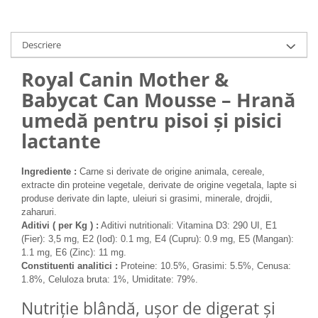
Medii filtrante
Decoruri si plante artificiale
Descriere
Accesorii acvarii
Piese de schimb
Royal Canin Mother &
Pasari
Babycat Can Mousse – Hrană
Batoane
umedă pentru pisoi și pisici
Colivii pentru pasari
lactante
Hrana pasari
Rozatoare
Ingrediente :
Carne si derivate de origine animala, cereale,
Igiena rozatoare
extracte din proteine vegetale, derivate de origine vegetala, lapte si
produse derivate din lapte, uleiuri si grasimi, minerale, drojdii,
Hrana Rozatoare
zaharuri.
Reptile
Aditivi ( per Kg ) :
Aditivi nutritionali: Vitamina D3: 290 UI, E1
(Fier): 3,5 mg, E2 (Iod): 0.1 mg, E4 (Cupru): 0.9 mg, E5 (Mangan):
Hrana reptile
1.1 mg, E6 (Zinc): 11 mg.
Igiena reptile
Constituenti analitici :
Proteine: 10.5%, Grasimi: 5.5%, Cenusa:
Decoruri terarii
1.8%, Celuloza bruta: 1%, Umiditate: 79%.
Incalzitoare si pompe terarii
Nutriție blândă, ușor de digerat și
Solutii iluminat terarii