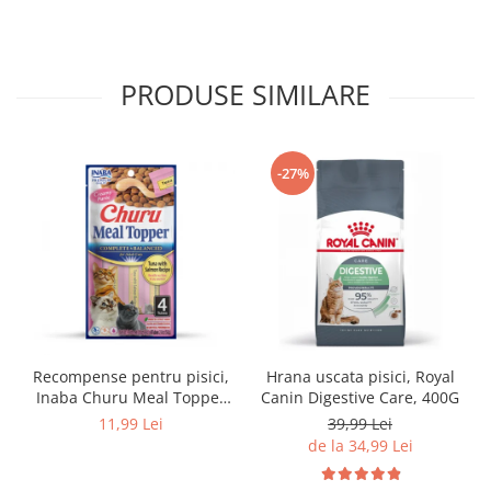
PRODUSE SIMILARE
-27%
Recompense pentru pisici,
Hrana uscata pisici, Royal
Inaba Churu Meal Topper
Canin Digestive Care, 400G
Tuna with Salmon Recipe
11,99 Lei
39,99 Lei
de la 34,99 Lei