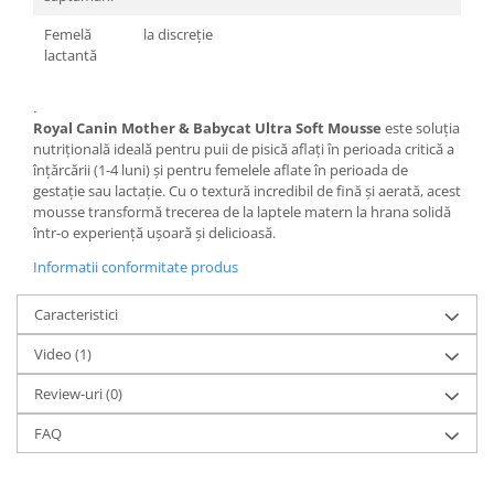
Femelă
la discreție
lactantă
.
Royal Canin Mother & Babycat Ultra Soft Mousse
este soluția
nutrițională ideală pentru puii de pisică aflați în perioada critică a
înțărcării (1-4 luni) și pentru femelele aflate în perioada de
gestație sau lactație. Cu o textură incredibil de fină și aerată, acest
mousse transformă trecerea de la laptele matern la hrana solidă
într-o experiență ușoară și delicioasă.
Informatii conformitate produs
Caracteristici
Video
(1)
Review-uri
(0)
FAQ