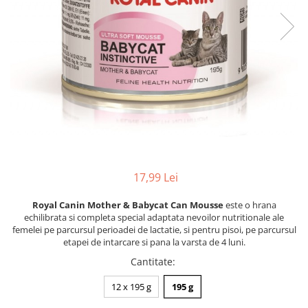
Racitoare
Custi transport /exterior/ expozitie
Masini de tuns caini
caini
Fertilizatori acvarii
Lesa caine
Accesorii masini tuns caini
Tratamente pesti acvariu
Zgarzi si hamuri caini
Toaletare
Teste apa
Jucarii caini
Igiena caini
Furtune si conectori acvarii
Botnita caine
Antiparazitare caini
Pisici
Curatare acvarii
Accesorii diverse caini
Hrana uscata pentru pisici
Conditioneri apa acvariu
Hrana umeda pentru pisici
Medii filtrante
Suplimente vitamino minerale
Decoruri si plante artificiale
pisici
17,99 Lei
Accesorii acvarii
Recompense pisici
Royal Canin Mother & Babycat Can Mousse
este o hrana
Asternut pentru litiere
Piese de schimb
echilibrata si completa special adaptata nevoilor nutritionale ale
Litiere pentru pisici
femelei pe parcursul perioadei de lactatie, si pentru pisoi, pe parcursul
etapei de intarcare si pana la varsta de 4 luni.
Toaletare pisici
Cantitate
:
Antiparazitare pisici
Pesti
12 x 195 g
195 g
Hrana pesti acvariu