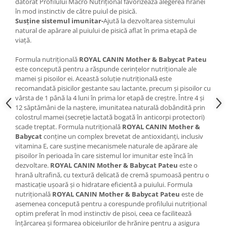
datorat Profilului Macro Nutrițional favorizează alegerea hranei
în mod instinctiv de către puiul de pisică.
Susține sistemul imunitar-
Ajută la dezvoltarea sistemului
natural de apărare al puiului de pisică aflat în prima etapă de
viață.
Formula nutrițională
ROYAL CANIN Mother & Babycat Pateu
este concepută pentru a răspunde cerințelor nutriționale ale
mamei și pisoilor ei. Această soluție nutrițională este
recomandată pisicilor gestante sau lactante, precum și pisoilor cu
vârsta de 1 până la 4 luni în prima lor etapă de creștre. Între 4 și
12 săptămâni de la naștere, imunitatea naturală dobândită prin
colostrul mamei (secreție lactată bogată în anticorpi protectori)
scade treptat. Formula nutrițională
ROYAL CANIN Mother &
Babycat
conține un complex brevetat de antioxidanți, inclusiv
vitamina E, care susține mecanismele naturale de apărare ale
pisoilor în perioada în care sistemul lor imunitar este încă în
dezvoltare.
ROYAL CANIN Mother & Babycat Pateu
este o
hrană ultrafină, cu textură delicată de cremă spumoasă pentru o
masticație ușoară și o hidratare eficientă a puiului. Formula
nutrițională
ROYAL CANIN Mother & Babycat Pateu
este de
asemenea concepută pentru a corespunde profilului nutrițional
optim preferat în mod instinctiv de pisoi, ceea ce facilitează
înțărcarea și formarea obiceiurilor de hrănire pentru a asigura