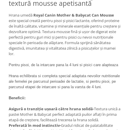
textură mousse apetisantă
Lampi terarii
Suplimente vitamino minerale
Hrana umedă
Royal Canin Mother & Babycat Can Mousse
reptile
este special creată pentru pisoi și pisici lactante, oferind proteine
de înaltă calitate, vitamine și minerale esențiale pentru creștere și
Accesorii diverse terarii
dezvoltare optimă. Textura mousse fină și ușor de digerat este
Iazuri
perfectă pentru guri mici și pentru pisici cu nevoi nutriționale
speciale în perioada de alăptare. Formula sprijină sănătatea
Igiena Iazuri
digestivă, imunitatea și vitalitatea zilnică a pisicuțelor și mamei
Conditioner apa iaz
lor.
Hrana pesti iazuri
Pentru pisoi, de la intarcare pana la 4 luni si pisici care alapteaza
Teste apa iaz
Filtre iaz
Hrana echilibrata si completa special adaptata nevoilor nutritionale
ale femelei pe parcursul perioadei de lactatie, si pentru pisoi, pe
Pompe iaz
parcursul etapei de intarcare si pana la varsta de 4 luni.
Incalzitor Iaz
Accesorii iaz
Beneficii:
Cai
Asigură o tranziție ușoară către hrana solidă-
Textura unică a
Toaletare cai
pastei Mother & Babycat perfect adaptată puilor aflați în prima
etapă de creștere, facilitează trecerea la hrana solidă.
Casti echitatie
Preferată în mod instinctiv-
Gradul ridicat de palatabilitate
Accesorii cai