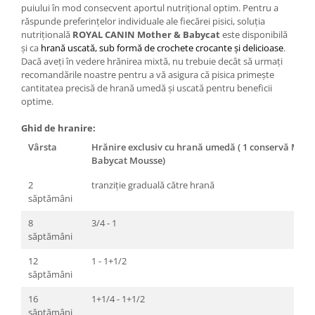
puiului în mod consecvent aportul nutrițional optim. Pentru a
răspunde preferințelor individuale ale fiecărei pisici, soluția
nutrițională
ROYAL CANIN Mother & Babycat
este disponibilă
și ca
hrană uscată, sub formă de crochete crocante și delicioase
.
Dacă aveți în vedere hrănirea mixtă, nu trebuie decât să urmați
recomandările noastre pentru a vă asigura că pisica primește
cantitatea precisă de hrană umedă și uscată pentru beneficii
optime.
Ghid de hranire:
Vârsta
Hrănire exclusiv cu hrană umedă ( 1 conservă Mot
Babycat Mousse)
2
tranziție graduală către hrană
săptămâni
8
3/4 - 1
săptămâni
12
1 - 1+1/2
săptămâni
16
1+1/4 - 1+1/2
săptămâni