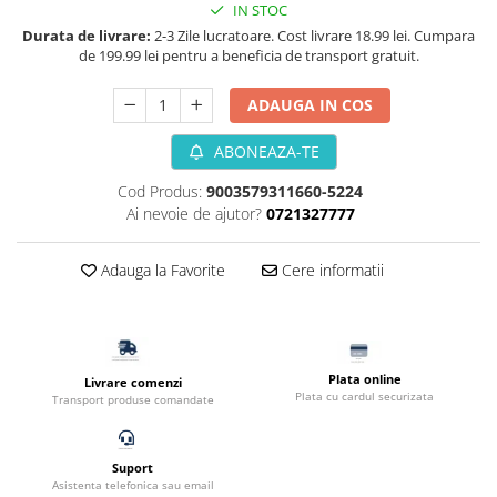
IN STOC
Filtru extern acvariu
Durata de livrare:
2-3 Zile lucratoare. Cost livrare 18.99 lei. Cumpara
Filtru intern acvariu
de 199.99 lei pentru a beneficia de transport gratuit.
Pompe aer acvariu
ADAUGA IN COS
Pompa apa acvariu
Lampa pentru acvariu
ABONEAZA-TE
Neoane si LED-uri pentru acvarii
Cod Produs:
9003579311660-5224
Incalzitoare
Ai nevoie de ajutor?
0721327777
Substrat acvariu
Sisteme CO2
Adauga la Favorite
Cere informatii
Sterilizator acvariu
Racitoare
Fertilizatori acvarii
Tratamente pesti acvariu
Plata online
Livrare comenzi
Teste apa
Plata cu cardul securizata
Transport produse comandate
Furtune si conectori acvarii
Curatare acvarii
Suport
Conditioneri apa acvariu
Asistenta telefonica sau email