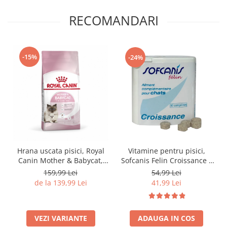
RECOMANDARI
-15%
-24%
Vitamine pentru pisici,
Hrana uscata pisici, Royal
Sofcanis Felin Croissance x
Canin Mother & Babycat,
50cp
2kg
54,99 Lei
159,99 Lei
41,99 Lei
de la 139,99 Lei
ADAUGA IN COS
VEZI VARIANTE