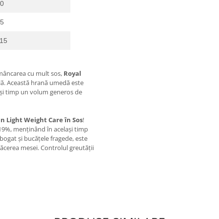
70
95
115
ă mâncarea cu mult sos,
Royal
ală. Această hrană umedă este
lași timp un volum generos de
n Light Weight Care în Sos
!
19%, menținând în același timp
bogat și bucățele fragede, este
lăcerea mesei. Controlul greutății