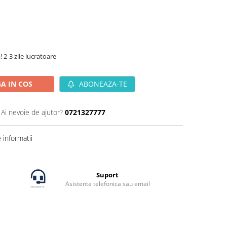
! 2-3 zile lucratoare
A IN COS
ABONEAZA-TE
Ai nevoie de ajutor?
0721327777
informatii
Suport
Asistenta telefonica sau email