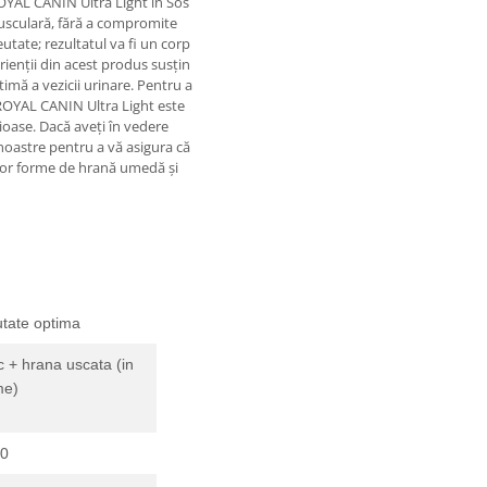
ROYAL CANIN Ultra Light în Sos
musculară, fără a compromite
utate; rezultatul va fi un corp
ienții din acest produs susțin
imă a vezicii urinare. Pentru a
a ROYAL CANIN Ultra Light este
cioase. Dacă aveți în vedere
noastre pentru a vă asigura că
lor forme de hrană umedă și
tate optima
ic + hrana uscata (in
me)
50