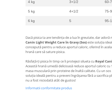
4 kg
3+1/2
60-
5 kg
4+1/2
75-
6 kg
5
95-
Dacă pisica ta are tendința de a lua în greutate, dar ador
Canin Light Weight Care în Gravy (Sos)
este soluția ide
concepută pentru a reduce aportul caloric, oferind în ace
hrană care să sature pisica.
Răsfață-ți pisica în timp ce îi protejezi silueta cu
Royal Cani
Această hrană umedă delicioasă reduce aportul caloric cu 
masa musculară prin proteine de înaltă calitate.
Cu un sos 
soluția ideală pentru a preveni îngrășarea fără a sacrifica p
nu a fost niciodată atât de gustos!
Informatii conformitate produs