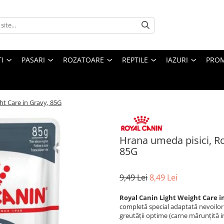
I
PASARI
ROZATOARE
REPTILE
IAZURI
PROM
ht Care in Gravy, 85G
Hrana umeda pisici, Ro
85G
9,49 Lei
8,49 Lei
Royal Canin Light Weight Care i
completă special adaptată nevoilor n
greutății optime (carne mărunțită in