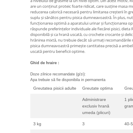
a nivelului de grăsime la un nivel optim. Din acest motiv, 
are un conținut proteic foarte ridicat, care susține masa 
Lampi terarii
reducerea calorică necesară pentru limitarea creșterii în gre
Suplimente vitamino minerale
suplu și sănătos pentru pisica dumneavoastră. În plus, nutr
reptile
funcționarea optimă a aparatului urinar și funcționarea opt
Accesorii diverse terarii
răspunde preferințelor individuale ale fiecărei pisici, diet
disponibilă și ca hrană uscată, cu crochete crocante și deli
Iazuri
hrănirea mixtă, nu trebuie decât să urmați recomandările 
Igiena Iazuri
pisica dumneavoastră primește cantitatea precisă a ambe
uscată pentru beneficii optime.
Conditioner apa iaz
Hrana pesti iazuri
Ghid de hraire :
Teste apa iaz
Doze zilnice recomandate (g/zi):
Filtre iaz
Apa trebuie să fie disponibila in permanenta
Pompe iaz
Greutatea pisicii adulte
Greutate optima
Greu
Incalzitor Iaz
Accesorii iaz
Administrare
1 pl
exclusiv hrană
gra
Cai
umeda (plicuri)
Toaletare cai
Casti echitatie
3 kg
3
40-
Accesorii cai