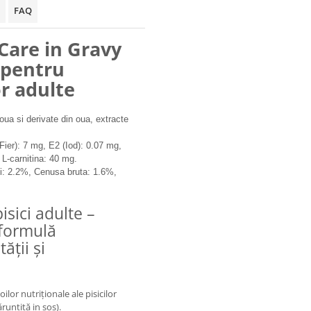
FAQ
Care in Gravy
pentru
or adulte
oua si derivate din oua, extracte
(Fier): 7 mg, E2 (Iod): 0.07 mg,
L-carnitina: 40 mg.
i: 2.2%, Cenusa bruta: 1.6%,
sici adulte –
 formulă
ății și
lor nutriționale ale pisicilor
runțită in sos).