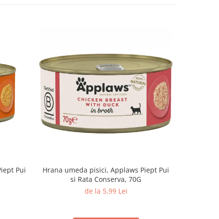
iept Pui
Hrana umeda pisici, Applaws Piept Pui
Hrana ume
si Rata Conserva, 70G
de la 5,99 Lei