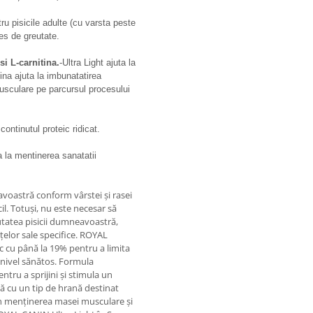
ru pisicile adulte (cu varsta peste
es de greutate.
si L-carnitina.
-Ultra Light ajuta la
ina ajuta la imbunatatirea
musculare pe parcursul procesului
ontinutul proteic ridicat.
a la mentinerea sanatatii
avoastră conform vârstei și rasei
il. Totuși, nu este necesar să
tatea pisicii dumneavoastră,
nțelor sale specifice. ROYAL
ic cu până la 19% pentru a limita
n nivel sănătos. Formula
tru a sprijini și stimula un
ă cu un tip de hrană destinat
 în menținerea masei musculare și