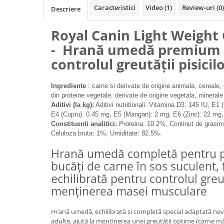
Caracteristici
Video
(1)
Review-uri
(0)
Descriere
Filtru extern acvariu
Filtru intern acvariu
Royal Canin Light Weight 
Pompe aer acvariu
- Hrană umedă premium 
Pompa apa acvariu
controlul greutății pisicil
Lampa pentru acvariu
Neoane si LED-uri pentru acvarii
Ingrediente
: carne si derivate de origine animala, cereale, 
Incalzitoare
din proteine vegetale, derivate de origine vegetala, minerale
Substrat acvariu
Aditivi (la kg):
Aditivi nutritionali: Vitamina D3: 145 IU, E1 
Sisteme CO2
E4 (Cupru): 0.45 mg, E5 (Mangan): 2 mg, E6 (Zinc): 22 mg, 
Constituenti analitici:
Proteina: 10.2%, Continut de grasim
Sterilizator acvariu
Celuloza bruta: 1%, Umiditate: 82.5%.
Racitoare
Hrană umedă completă pentru pi
Fertilizatori acvarii
bucăți de carne în sos suculent,
Tratamente pesti acvariu
echilibrată pentru controlul greut
Teste apa
menținerea masei musculare
Furtune si conectori acvarii
Curatare acvarii
Hrană umedă, echilibrată și completă special adaptată nevoi
Conditioneri apa acvariu
adulte, ajută la menţinerea unei greutății optime (carne mă