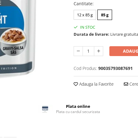
Cantitate
:
12 x 85 g
85 g
IN STOC
Durata de livrare:
Livrare gratuita
ADAUG
Cod Produs:
90035793087691
Adauga la Favorite
Cere 
Plata online
Plata cu cardul securizata