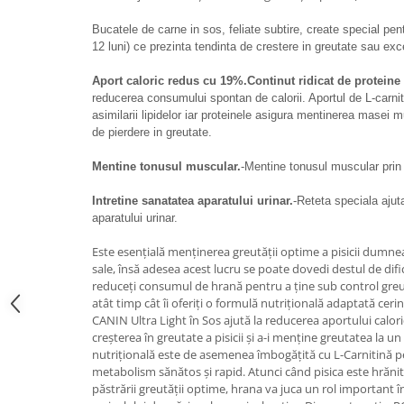
Medii filtrante
Bucatele de carne in sos, feliate subtire, create special pent
Decoruri si plante artificiale
12 luni) ce prezinta tendinta de crestere in greutate sau exc
Accesorii acvarii
Aport caloric redus cu 19%.Continut ridicat de proteine 
Piese de schimb
reducerea consumului spontan de calorii. Aportul de L-carnit
Pasari
asimilarii lipidelor iar proteinele asigura mentinerea masei 
de pierdere in greutate.
Batoane
Colivii pentru pasari
Mentine tonusul muscular.
-Mentine tonusul muscular prin c
Hrana pasari
Intretine sanatatea aparatului urinar.
-Reteta speciala ajut
Rozatoare
aparatului urinar.
Igiena rozatoare
Este esențială menținerea greutății optime a pisicii dumne
Hrana Rozatoare
sale, însă adesea acest lucru se poate dovedi destul de dific
Reptile
reduceți consumul de hrană pentru a ține sub control greu
atât timp cât îi oferiți o formulă nutrițională adaptată ceri
Hrana reptile
CANIN Ultra Light în Sos ajută la reducerea aportului calor
Igiena reptile
creșterea în greutate a pisicii și a-i menține greutatea la u
nutrițională este de asemenea îmbogățită cu L-Carnitină pen
Decoruri terarii
metabolism sănătos și rapid. Atunci când pisica este hrănit
Incalzitoare si pompe terarii
păstrării greutății optime, hrana va juca un rol important
Solutii iluminat terarii