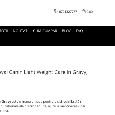
0721327777
0,00
OTII
NOUTATI
CUM CUMPAR
BLOG
FAQ
yal Canin Light Weight Care in Gravy,
n Gravy
este o hrana umeda pentru pisici, echilibrată și
utriționale ale pisicilor adulte, ajută la menţinerea unei
 sos).