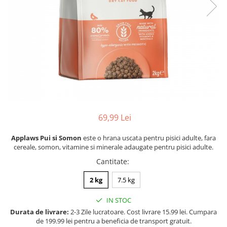
Racitoare
Custi transport /exterior/ expozitie
Masini de tuns caini
caini
Fertilizatori acvarii
Lesa caine
Accesorii masini tuns caini
Tratamente pesti acvariu
Zgarzi si hamuri caini
Toaletare
Teste apa
Jucarii caini
Igiena caini
Furtune si conectori acvarii
Botnita caine
Antiparazitare caini
Pisici
Curatare acvarii
Accesorii diverse caini
Hrana uscata pentru pisici
Conditioneri apa acvariu
Hrana umeda pentru pisici
Medii filtrante
69,99 Lei
Suplimente vitamino minerale
Decoruri si plante artificiale
pisici
Applaws Pui si Somon
este o hrana uscata pentru pisici adulte, fara
Accesorii acvarii
Recompense pisici
cereale, somon, vitamine si minerale adaugate pentru pisici adulte.
Asternut pentru litiere
Piese de schimb
Cantitate
:
Litiere pentru pisici
2 kg
7.5 kg
Toaletare pisici
Antiparazitare pisici
IN STOC
Pesti
Durata de livrare:
2-3 Zile lucratoare. Cost livrare 15.99 lei. Cumpara
de 199.99 lei pentru a beneficia de transport gratuit.
Hrana pesti acvariu