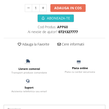
Filtru extern acvariu
ADAUGA IN COS
Filtru intern acvariu
Pompe aer acvariu
ABONEAZA-TE
Pompa apa acvariu
Cod Produs:
APP60
Lampa pentru acvariu
Ai nevoie de ajutor?
0721327777
Neoane si LED-uri pentru acvarii
Incalzitoare
Adauga la Favorite
Cere informatii
Substrat acvariu
Sisteme CO2
Sterilizator acvariu
Racitoare
Plata online
Livrare comenzi
Plata cu cardul securizata
Transport produse comandate
Fertilizatori acvarii
Tratamente pesti acvariu
Teste apa
Suport
Asistenta telefonica sau email
Furtune si conectori acvarii
Curatare acvarii
Conditioneri apa acvariu