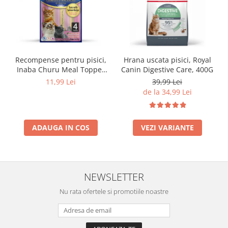
Recompense pentru pisici,
Hrana uscata pisici, Royal
Inaba Churu Meal Topper
Canin Digestive Care, 400G
Tuna with Salmon Recipe
11,99 Lei
39,99 Lei
de la 34,99 Lei
ADAUGA IN COS
VEZI VARIANTE
NEWSLETTER
Nu rata ofertele si promotiile noastre