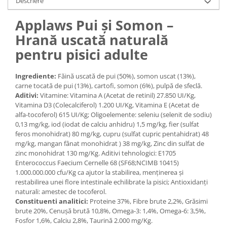
Descriere
Medii filtrante
Applaws Pui și Somon –
Decoruri si plante artificiale
Accesorii acvarii
Hrană uscată naturală
Piese de schimb
pentru pisici adulte
Pasari
Batoane
Ingrediente:
Făină uscată de pui (50%), somon uscat (13%),
carne tocată de pui (13%), cartofi, somon (6%), pulpă de sfeclă.
Colivii pentru pasari
Aditivi:
Vitamine: Vitamina A (Acetat de retinil) 27.850 UI/Kg,
Hrana pasari
Vitamina D3 (Colecalciferol) 1.200 UI/Kg, Vitamina E (Acetat de
alfa-tocoferol) 615 UI/Kg; Oligoelemente: seleniu (selenit de sodiu)
Rozatoare
0,13 mg/kg, iod (iodat de calciu anhidru) 1,5 mg/kg, fier (sulfat
Igiena rozatoare
feros monohidrat) 80 mg/kg, cupru (sulfat cupric pentahidrat) 48
mg/kg, mangan fânat monohidrat ) 38 mg/kg, Zinc din sulfat de
Hrana Rozatoare
zinc monohidrat 130 mg/Kg. Aditivi tehnologici: E1705
Reptile
Enterococcus Faecium Cernelle 68 (SF68;NCIMB 10415)
1.000.000.000 cfu/Kg ca ajutor la stabilirea, menținerea și
Hrana reptile
restabilirea unei flore intestinale echilibrate la pisici; Antioxidanți
Igiena reptile
naturali: amestec de tocoferol.
Decoruri terarii
Constituenti analitici:
Proteine 37%, Fibre brute 2,2%, Grăsimi
brute 20%, Cenușă brută 10,8%, Omega-3: 1,4%, Omega-6: 3,5%,
Incalzitoare si pompe terarii
Fosfor 1,6%, Calciu 2,8%, Taurină 2.000 mg/Kg.
Solutii iluminat terarii