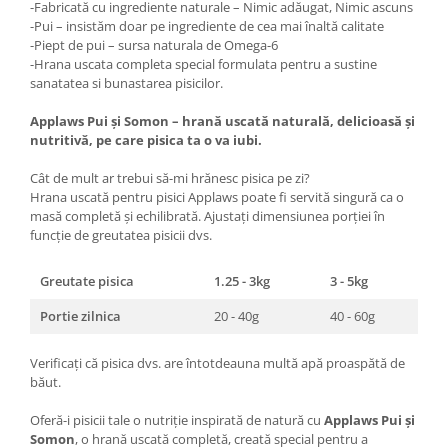
-Fabricată cu ingrediente naturale – Nimic adăugat, Nimic ascuns
-Pui – insistăm doar pe ingrediente de cea mai înaltă calitate
-Piept de pui – sursa naturala de Omega-6
-Hrana uscata completa special formulata pentru a sustine
sanatatea si bunastarea pisicilor.
Applaws Pui și Somon – hrană uscată naturală, delicioasă și
nutritivă, pe care pisica ta o va iubi.
Cât de mult ar trebui să-mi hrănesc pisica pe zi?
Hrana uscată pentru pisici Applaws poate fi servită singură ca o
masă completă și echilibrată. Ajustați dimensiunea porției în
funcție de greutatea pisicii dvs.
Greutate pisica
1.25 - 3kg
3 - 5kg
5 -
Portie zilnica
20 - 40g
40 - 60g
60 
Verificați că pisica dvs. are întotdeauna multă apă proaspătă de
băut.
Oferă-i pisicii tale o nutriție inspirată de natură cu
Applaws Pui și
Somon
, o hrană uscată completă, creată special pentru a