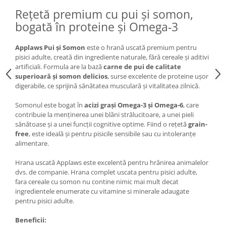
Rețetă premium cu pui și somon,
Lampi terarii
bogată în proteine și Omega-3
Suplimente vitamino minerale
reptile
Applaws Pui și Somon
este o hrană uscată premium pentru
Accesorii diverse terarii
pisici adulte, creată din ingrediente naturale, fără cereale și aditivi
Iazuri
artificiali. Formula are la bază
carne de pui de calitate
superioară și somon delicios
, surse excelente de proteine ușor
Igiena Iazuri
digerabile, ce sprijină sănătatea musculară și vitalitatea zilnică.
Conditioner apa iaz
Hrana pesti iazuri
Somonul este bogat în
acizi grași Omega-3 și Omega-6
, care
contribuie la menținerea unei blăni strălucitoare, a unei pieli
Teste apa iaz
sănătoase și a unei funcții cognitive optime. Fiind o rețetă
grain-
Filtre iaz
free
, este ideală și pentru pisicile sensibile sau cu intoleranțe
Pompe iaz
alimentare.
Incalzitor Iaz
Hrana uscată Applaws este excelentă pentru hrănirea animalelor
Accesorii iaz
dvs. de companie. Hrana complet uscata pentru pisici adulte,
fara cereale cu somon nu contine nimic mai mult decat
Cai
ingredientele enumerate cu vitamine si minerale adaugate
Toaletare cai
pentru pisici adulte.
Casti echitatie
Beneficii:
Accesorii cai