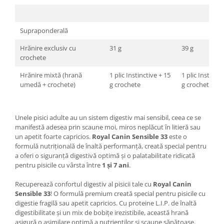
Supraponderală
Hrănire exclusiv cu
31 g
39 g
crochete
Hrănire mixtă (hrană
1 plic Instinctive + 15
1 plic Instincti
umedă + crochete)
g crochete
g crochete
Unele pisici adulte au un sistem digestiv mai sensibil, ceea ce se
manifestă adesea prin scaune moi, miros neplăcut în litieră sau
un apetit foarte capricios.
Royal Canin Sensible 33
este o
formulă nutrițională de înaltă performanță, creată special pentru
a oferi o siguranță digestivă optimă și o palatabilitate ridicată
pentru pisicile cu vârsta între
1 și 7 ani
.
Recuperează confortul digestiv al pisicii tale cu
Royal Canin
Sensible 33
! O formulă premium creată special pentru pisicile cu
digestie fragilă sau apetit capricios. Cu proteine L.I.P. de înaltă
digestibilitate și un mix de bobițe irezistibile, această hrană
asigură o asimilare optimă a nutrienților și scaune sănătoase.