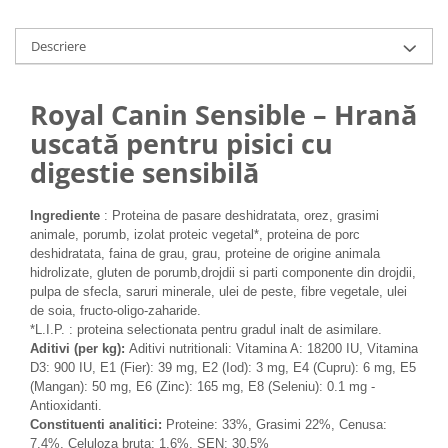
Medii filtrante
Decoruri si plante artificiale
Descriere
Accesorii acvarii
Piese de schimb
Royal Canin Sensible – Hrană
Pasari
uscată pentru pisici cu
Batoane
digestie sensibilă
Colivii pentru pasari
Hrana pasari
Ingrediente
: Proteina de pasare deshidratata, orez, grasimi
Rozatoare
animale, porumb, izolat proteic vegetal*, proteina de porc
deshidratata, faina de grau, grau, proteine de origine animala
Igiena rozatoare
hidrolizate, gluten de porumb,drojdii si parti componente din drojdii,
Hrana Rozatoare
pulpa de sfecla, saruri minerale, ulei de peste, fibre vegetale, ulei
Reptile
de soia, fructo-oligo-zaharide.
*L.I.P. : proteina selectionata pentru gradul inalt de asimilare.
Hrana reptile
Aditivi (per kg):
Aditivi nutritionali: Vitamina A: 18200 IU, Vitamina
Igiena reptile
D3: 900 IU, E1 (Fier): 39 mg, E2 (Iod): 3 mg, E4 (Cupru): 6 mg, E5
(Mangan): 50 mg, E6 (Zinc): 165 mg, E8 (Seleniu): 0.1 mg -
Decoruri terarii
Antioxidanti.
Incalzitoare si pompe terarii
Constituenti analitici:
Proteine: 33%, Grasimi 22%, Cenusa:
7.4%, Celuloza bruta: 1.6%, SEN: 30.5%
Solutii iluminat terarii