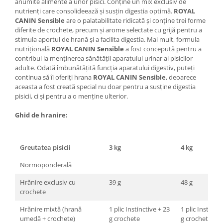
anumite alimente a unor pisici. Conține un mix exclusiv de
nutrienți care consolideează și susțin digestia optimă.
ROYAL
CANIN Sensible
are o palatabilitate ridicată și conține trei forme
diferite de crochete, precum și arome selectate cu grijă pentru a
stimula aportul de hrană și a facilita digestia. Mai mult, formula
nutrițională
ROYAL CANIN Sensible
a fost concepută pentru a
contribui la menținerea sănătății aparatului urinar al pisicilor
adulte. Odată îmbunătățită funcția aparatului digestiv, puteți
continua să îi oferiți hrana
ROYAL CANIN Sensible
, deoarece
aceasta a fost creată special nu doar pentru a susține digestia
pisicii, ci și pentru a o menține ulterior.
Ghid de hranire:
Greutatea pisicii
3 kg
4 kg
Normoponderală
Hrănire exclusiv cu
39 g
48 g
crochete
Hrănire mixtă (hrană
1 plic Instinctive + 23
1 plic Instincti
umedă + crochete)
g crochete
g crochete