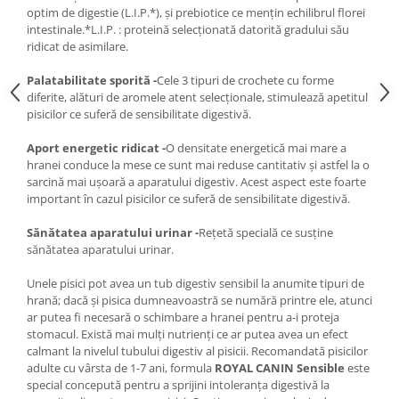
optim de digestie (L.I.P.*), și prebiotice ce mențin echilibrul florei
intestinale.*L.I.P. : proteină selecționată datorită gradului său
ridicat de asimilare.
Palatabilitate sporită -
Cele 3 tipuri de crochete cu forme
diferite, alături de aromele atent selecționale, stimulează apetitul
pisicilor ce suferă de sensibilitate digestivă.
Aport energetic ridicat -
O densitate energetică mai mare a
hranei conduce la mese ce sunt mai reduse cantitativ și astfel la o
sarcină mai ușoară a aparatului digestiv. Acest aspect este foarte
important în cazul pisicilor ce suferă de sensibilitate digestivă.
Sănătatea aparatului urinar -
Rețetă specială ce susține
sănătatea aparatului urinar.
Unele pisici pot avea un tub digestiv sensibil la anumite tipuri de
hrană; dacă și pisica dumneavoastră se numără printre ele, atunci
ar putea fi necesară o schimbare a hranei pentru a-i proteja
stomacul. Există mai mulți nutrienți ce ar putea avea un efect
calmant la nivelul tubului digestiv al pisicii. Recomandată pisicilor
adulte cu vârsta de 1-7 ani, formula
ROYAL CANIN Sensible
este
special concepută pentru a sprijini intoleranța digestivă la