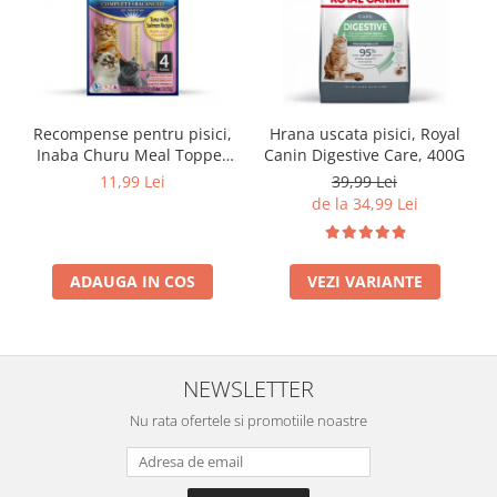
Recompense pentru pisici,
Hrana uscata pisici, Royal
Inaba Churu Meal Topper
Canin Digestive Care, 400G
Tuna with Salmon Recipe
11,99 Lei
39,99 Lei
de la 34,99 Lei
ADAUGA IN COS
VEZI VARIANTE
NEWSLETTER
Nu rata ofertele si promotiile noastre