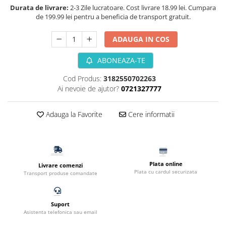
Durata de livrare:
2-3 Zile lucratoare. Cost livrare 18.99 lei. Cumpara
Filtru extern acvariu
de 199.99 lei pentru a beneficia de transport gratuit.
Filtru intern acvariu
Pompe aer acvariu
ADAUGA IN COS
Pompa apa acvariu
ABONEAZA-TE
Lampa pentru acvariu
Neoane si LED-uri pentru acvarii
Cod Produs:
3182550702263
Ai nevoie de ajutor?
0721327777
Incalzitoare
Substrat acvariu
Adauga la Favorite
Cere informatii
Sisteme CO2
Sterilizator acvariu
Racitoare
Fertilizatori acvarii
Plata online
Livrare comenzi
Tratamente pesti acvariu
Plata cu cardul securizata
Transport produse comandate
Teste apa
Furtune si conectori acvarii
Suport
Curatare acvarii
Asistenta telefonica sau email
Conditioneri apa acvariu