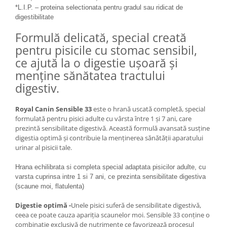
*L.I.P. – proteina selectionata pentru gradul sau ridicat de
Lampi terarii
digestibilitate
Suplimente vitamino minerale
Formulă delicată, special creată
reptile
pentru pisicile cu stomac sensibil,
Accesorii diverse terarii
ce ajută la o digestie ușoară și
Iazuri
menține sănătatea tractului
Igiena Iazuri
digestiv.
Conditioner apa iaz
Hrana pesti iazuri
Royal Canin Sensible 33
este o hrană uscată completă, special
Teste apa iaz
formulată pentru pisici adulte cu vârsta între 1 și 7 ani, care
prezintă sensibilitate digestivă.
Această formulă avansată susține
Filtre iaz
digestia optimă și contribuie la menținerea sănătății aparatului
Pompe iaz
urinar al pisicii tale.
Incalzitor Iaz
Hrana echilibrata si completa special adaptata pisicilor adulte, cu
Accesorii iaz
varsta cuprinsa intre 1 si 7 ani, ce prezinta sensibilitate digestiva
Cai
(scaune moi, flatulenta)
Toaletare cai
Digestie optimă -
Unele pisici suferă de sensibilitate digestivă,
Casti echitatie
ceea ce poate cauza apariția scaunelor moi. Sensible 33 conține o
combinație exclusivă de nutrimente ce favorizează procesul
Accesorii cai