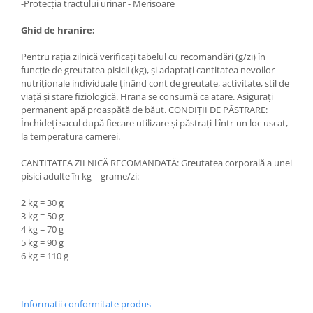
-Protecția tractului urinar - Merisoare
Ghid de hranire:
Pentru raţia zilnică verificaţi tabelul cu recomandări (g/zi) în
funcţie de greutatea pisicii (kg), şi adaptaţi cantitatea nevoilor
nutriţionale individuale ţinând cont de greutate, activitate, stil de
viaţă şi stare fiziologică. Hrana se consumă ca atare. Asiguraţi
permanent apă proaspătă de băut. CONDIŢII DE PĂSTRARE:
Închideţi sacul după fiecare utilizare şi păstraţi-l într-un loc uscat,
la temperatura camerei.
CANTITATEA ZILNICĂ RECOMANDATĂ: Greutatea corporală a unei
pisici adulte în kg = grame/zi:
2 kg = 30 g
3 kg = 50 g
4 kg = 70 g
5 kg = 90 g
6 kg = 110 g
Informatii conformitate produs