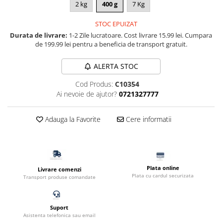
2 kg
400 g
7 Kg
Filtru extern acvariu
Filtru intern acvariu
STOC EPUIZAT
Durata de livrare:
1-2 Zile lucratoare. Cost livrare 15.99 lei. Cumpara
Pompe aer acvariu
de 199.99 lei pentru a beneficia de transport gratuit.
Pompa apa acvariu
Lampa pentru acvariu
ALERTA STOC
Neoane si LED-uri pentru acvarii
Cod Produs:
C10354
Incalzitoare
Ai nevoie de ajutor?
0721327777
Substrat acvariu
Sisteme CO2
Adauga la Favorite
Cere informatii
Sterilizator acvariu
Racitoare
Fertilizatori acvarii
Tratamente pesti acvariu
Plata online
Livrare comenzi
Plata cu cardul securizata
Teste apa
Transport produse comandate
Furtune si conectori acvarii
Curatare acvarii
Suport
Conditioneri apa acvariu
Asistenta telefonica sau email