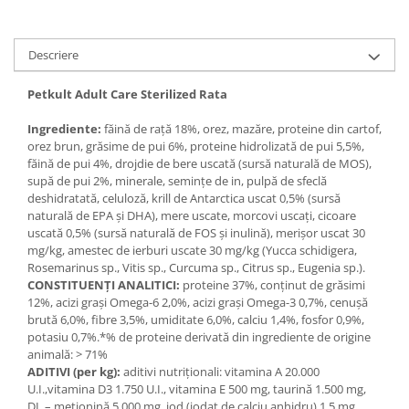
Medii filtrante
Decoruri si plante artificiale
Descriere
Accesorii acvarii
Piese de schimb
Petkult Adult Care Sterilized Rata
Pasari
Ingrediente:
făină de raţă 18%, orez, mazăre, proteine din cartof,
Batoane
orez brun, grăsime de pui 6%, proteine hidrolizată de pui 5,5%,
Colivii pentru pasari
făină de pui 4%, drojdie de bere uscată (sursă naturală de MOS),
supă de pui 2%, minerale, seminţe de in, pulpă de sfeclă
Hrana pasari
deshidratată, celuloză, krill de Antarctica uscat 0,5% (sursă
Rozatoare
naturală de EPA şi DHA), mere uscate, morcovi uscaţi, cicoare
uscată 0,5% (sursă naturală de FOS şi inulină), merişor uscat 30
Igiena rozatoare
mg/kg, amestec de ierburi uscate 30 mg/kg (Yucca schidigera,
Hrana Rozatoare
Rosemarinus sp., Vitis sp., Curcuma sp., Citrus sp., Eugenia sp.).
Reptile
CONSTITUENŢI ANALITICI:
proteine 37%, conţinut de grăsimi
12%, acizi graşi Omega-6 2,0%, acizi graşi Omega-3 0,7%, cenuşă
Hrana reptile
brută 6,0%, fibre 3,5%, umiditate 6,0%, calciu 1,4%, fosfor 0,9%,
Igiena reptile
potasiu 0,7%.*% de proteine derivată din ingrediente de origine
animală: > 71%
Decoruri terarii
ADITIVI (per kg):
aditivi nutriţionali: vitamina A 20.000
Incalzitoare si pompe terarii
U.I.,vitamina D3 1.750 U.I., vitamina E 500 mg, taurină 1.500 mg,
Solutii iluminat terarii
DL – metionină 5.000 mg, iod (iodat de calciu anhidru) 1,5 mg,