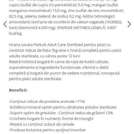
cupru (sulfat de cupru (II) pentahidrat) 5,0 mg, mangan (sulfat
Lampi terarii
manganos monohidrat) 15,0 mg, zinc (sulfat de zinc monohidrat)
Suplimente vitamino minerale
62,5 mg, seleniu (selenit de sodiu) 0,2 mg. Aditivi tehnologici:
reptile
antioxidanţi (extracte de tocoferol din uleiuri vegetale (1b306(i)),
lianţi (bentonită 4.500 mg). ENERGIE METABOLIZABILĂ: 3.807
Accesorii diverse terarii
kcal/kg.
Iazuri
Hrana uscata Petkult Adult Care Sterilized pentru pisici cu
Igiena Iazuri
continut ridicat de Rata 7kg este o hrană completă pentru pisici
Conditioner apa iaz
adulte sterilizate, cu vârsta peste 12 luni.
Hrana pesti iazuri
Rețetă holistică bogată în carne de rață de înaltă calitate,
superalimente și ingrediente funcționale, oferind o dietă
Teste apa iaz
completă și bogată din punct de vedere nutrițional, concepută
Filtre iaz
pentru pisici adulte sterilizate.
Pompe iaz
Beneficii:
Incalzitor Iaz
Accesorii iaz
-Conținut ridicat de proteine animale >71%
-Echilibrul mineral optim pentru sănătatea pisicilor sterilizate
Cai
-Suport optim de greutate - Conținut redus de grăsimi 12%
Toaletare cai
-Crochete bogate în nutrienți: formă de triunghi
-Rețetă cu conținut scăzut de cereale
Casti echitatie
-Produse botanice pentru sprijinul imunitar
Accesorii cai